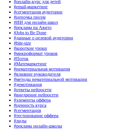
#онлайн-курс для детей
#email-маркетинг
#сегментация аудитории
#цепочка писем
#ИИ для онлайн-школ
#реклама на Авито
#Jobs to Be Done
#данные о целевой аудитории
#bite-size
#короткие уроки
#микроформат уроков
#Поток
#Матемаркетинг
#нематериальная мотивация
#влияние руководителя
#методы нематериальной мотивации
#демотивация
#ответы нейросети
#внедрение нейросети
#элементы оффера
#ценность курса
#сегментация
#тестирование оффера
#лиды
#реклама онлайн-школы