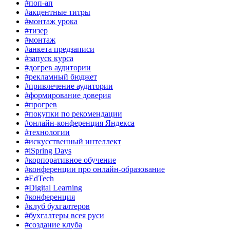
#поп-ап
#акцентные титры
#монтаж урока
#тизер
#монтаж
#анкета предзаписи
#запуск курса
#догрев аудитории
#рекламный бюджет
#привлечение аудитории
#формирование доверия
#прогрев
#покупки по рекомендации
#онлайн-конференция Яндекса
#технологии
#искусственный интеллект
#iSpring Days
#корпоративное обучение
#конференции про онлайн-образование
#EdTech
#Digital Learning
#конференция
#клуб бухгалтеров
#бухгалтеры всея руси
#создание клуба