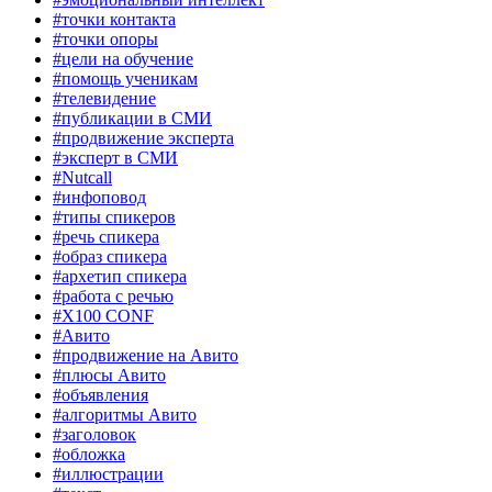
#точки контакта
#точки опоры
#цели на обучение
#помощь ученикам
#телевидение
#публикации в СМИ
#продвижение эксперта
#эксперт в СМИ
#Nutcall
#инфоповод
#типы спикеров
#речь спикера
#образ спикера
#архетип спикера
#работа с речью
#X100 CONF
#Авито
#продвижение на Авито
#плюсы Авито
#объявления
#алгоритмы Авито
#заголовок
#обложка
#иллюстрации