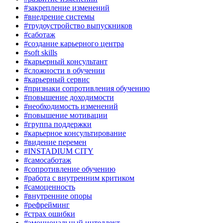
#закрепление изменений
#внедрение системы
#трудоустройство выпускников
#саботаж
#создание карьерного центра
#soft skills
#карьерный консультант
#сложности в обучении
#карьерный сервис
#признаки сопротивления обучению
#повышение доходимости
#необходимость изменений
#повышение мотивации
#группа поддержки
#карьерное консультирование
#видение перемен
#INSTADIUM CITY
#самосаботаж
#сопротивление обучению
#работа с внутренним критиком
#самоценность
#внутренние опоры
#рефрейминг
#страх ошибки
#эмоциональный интеллект