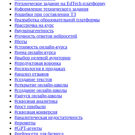
#техническое задание на EdTech-платформу
#оформление технического задания
#ошибки при составлении ТЗ
#разработка образовательной платформы
#рассрочка на курс
#мультиагентность
#точность ответов нейросетей
#боты
#стоимость онлайн-курса
#цена онлайн-курса
#выбор целевой аудитории
#продуктовая воронка
#психология в продажах
#анализ отзывов
#создание текстов
#открытие онлайн-школы
#создание онлайн-школы
#запуск онлайн-школы
#сквозная аналитика
#рост прибыли
#сквозная конверсия
#аналитическая недостаточность
#промпты
#GPT-агенты
#нейросети для бизнеса