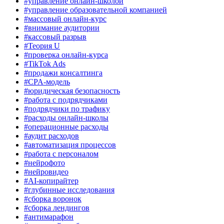
#управление онлайн-школой
#управление образовательной компанией
#массовый онлайн-курс
#внимание аудитории
#кассовый разрыв
#Теория U
#проверка онлайн-курса
#TikTok Ads
#продажи консалтинга
#CPA-модель
#юридическая безопасность
#работа с подрядчиками
#подрядчики по трафику
#расходы онлайн-школы
#операционные расходы
#аудит расходов
#автоматизация процессов
#работа с персоналом
#нейрофото
#нейровидео
#AI-копирайтер
#глубинные исследования
#сборка воронок
#сборка лендингов
#антимарафон