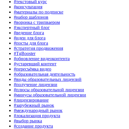
#текстовый курс
#консультация
#материалы по подписке
#набор шаблонов
#воронка с трипваером
#экспертный блог
#ведение блога
#идеи для блога
#посты для блога
#стратегия продвижения
#TgBooster
#обновление видеоконтента
#устаревший контент
#пересъёмка видео
#образовательная деятельность
#виды образовательных лицензий
#получение лицензии
#плюсы образовательной лицензии
#минусы образовательной лицензии
#лицензирование
#зарубежный рынок
#международный рынок
#локализация продукта
#выбор рынка
#создание продукта