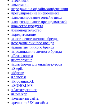
#тренинги
#выставки
#продажи на офлайн-конференции
#регулирование инфобизнеса
#лицензирование онлайн-школ
#лицензирование преподавателей
#качество продукта
#законодательство
#кредитование
#построение личного бренда
#создание личного бренда
#развитие личного бренда
#продвижение личного бренда
#Белая конфа
#нетворкинг
#платформа для онлайн-курсов
#Stepik
#iSpring
#Zenclass
#Prodamus.XL
#SOHO.LMS
#Антитренинги
#CoreApp
#элементы сайта
#решения UX-дизайна