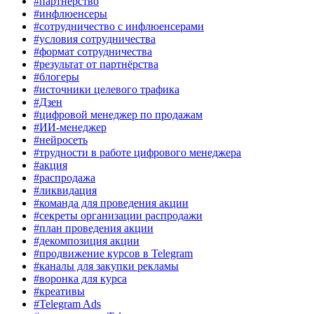
#партнёрство
#инфлюенсеры
#сотрудничество с инфлюенсерами
#условия сотрудничества
#формат сотрудничества
#результат от партнёрства
#блогеры
#источники целевого трафика
#Дзен
#цифровой менеджер по продажам
#ИИ-менеджер
#нейросеть
#трудности в работе цифрового менеджера
#акция
#распродажа
#ликвидация
#команда для проведения акции
#секреты организации распродажи
#план проведения акции
#декомпозиция акции
#продвижение курсов в Telegram
#каналы для закупки рекламы
#воронка для курса
#креативы
#Telegram Ads