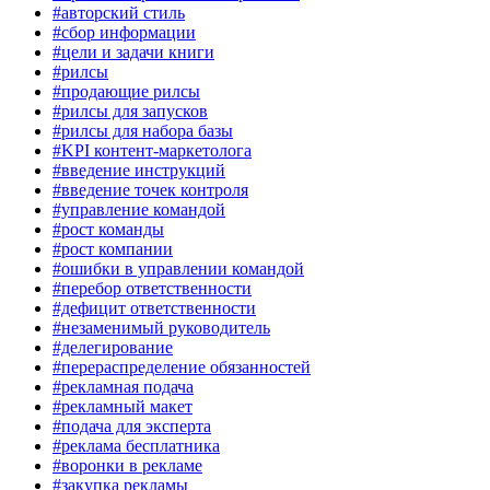
#авторский стиль
#сбор информации
#цели и задачи книги
#рилсы
#продающие рилсы
#рилсы для запусков
#рилсы для набора базы
#KPI контент-маркетолога
#введение инструкций
#введение точек контроля
#управление командой
#рост команды
#рост компании
#ошибки в управлении командой
#перебор ответственности
#дефицит ответственности
#незаменимый руководитель
#делегирование
#перераспределение обязанностей
#рекламная подача
#рекламный макет
#подача для эксперта
#реклама бесплатника
#воронки в рекламе
#закупка рекламы