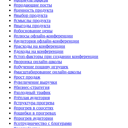
#продающие посты
#ценность продукта
#выбор продукта
#смыслы продукта
#выгоды продукта
#обоснование цены
#плюсы офлайн-конференции
#аудитория офлайн-конференции
#расходы на конференции
#доходы на конференции
#стоп-факторы при создании конференции
#воронка онлайн-школы
#обучение пошиву игрушек
#масштабирование онлайн-школы
#рост продаж
#увеличение выручки
#бизнес-стратегия
#холодный трафик
#тёплая аудитория
#структура прогрева
#прогрев в соцсетях
#ошибки в прогревах
#прогрев аудитории
#сотрудничество с блогерами