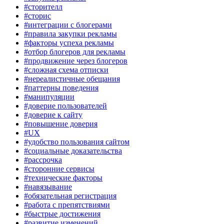
#сторителл
#сторис
#интеграции с блогерами
#правила закупки рекламы
#факторы успеха рекламы
#отбор блогеров для рекламы
#продвижение через блогеров
#сложная схема отписки
#нереалистичные обещания
#паттерны поведения
#манипуляции
#доверие пользователей
#доверие к сайту
#повышение доверия
#UX
#удобство пользования сайтом
#социальные доказательства
#рассрочка
#сторонние сервисы
#технические факторы
#навязывание
#обязательная регистрация
#работа с препятствиями
#быстрые достижения
#развитие изменений