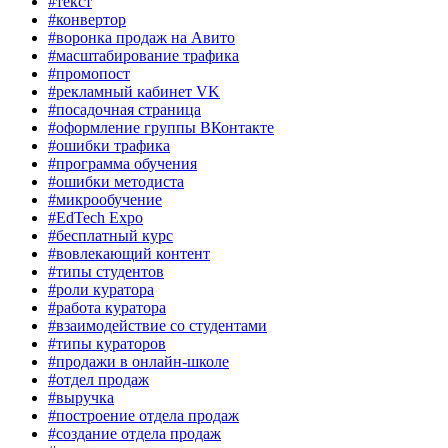
#текст
#конвертор
#воронка продаж на Авито
#масштабирование трафика
#промопост
#рекламный кабинет VK
#посадочная страница
#оформление группы ВКонтакте
#ошибки трафика
#программа обучения
#ошибки методиста
#микрообучение
#EdTech Expo
#бесплатный курс
#вовлекающий контент
#типы студентов
#роли куратора
#работа куратора
#взаимодействие со студентами
#типы кураторов
#продажи в онлайн-школе
#отдел продаж
#выручка
#построение отдела продаж
#создание отдела продаж