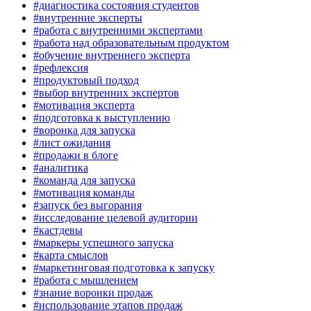
#диагностика состояния студентов
#внутренние эксперты
#работа с внутренними экспертами
#работа над образовательным продуктом
#обучение внутреннего эксперта
#рефлексия
#продуктовый подход
#выбор внутренних экспертов
#мотивация эксперта
#подготовка к выступлению
#воронка для запуска
#лист ожидания
#продажи в блоге
#аналитика
#команда для запуска
#мотивация команды
#запуск без выгорания
#исследование целевой аудитории
#кастдевы
#маркеры успешного запуска
#карта смыслов
#маркетинговая подготовка к запуску
#работа с мышлением
#знание воронки продаж
#использование этапов продаж