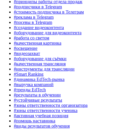
#принципы работы отдела продаж
#подписчики в Telegram
#стоимость подписчика в Телеграм
#реклама в Telegram
#посевы в Telegram
#создание видеоконтента
#оборудование для видеоконтента
#работа со светом
#качественная картинка
#освещение
#видеозахват
#оборудование для съёмки
#качественная трансляция
#инструменты для трансляции
#Smart Ranking
#динамика EdTech-рынка
#выручка компаний
#тренды EdTech
#результаты в обучении
#устойчивые результаты
#зоны ответственности организатора
#зоны ответственности ученика
#активная учебная позиция
#помощь наставника
#виды результатов обучения