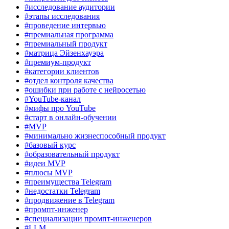
#исследование аудитории
#этапы исследования
#проведение интервью
#премиальная программа
#премиальный продукт
#матрица Эйзенхауэра
#премиум-продукт
#категории клиентов
#отдел контроля качества
#ошибки при работе с нейросетью
#YouTube-канал
#мифы про YouTube
#старт в онлайн-обучении
#MVP
#минимально жизнеспособный продукт
#базовый курс
#образовательный продукт
#идеи MVP
#плюсы MVP
#преимущества Telegram
#недостатки Telegram
#продвижение в Telegram
#промпт-инженер
#специализации промпт-инженеров
#LLM