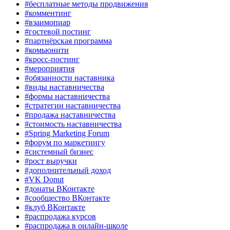
#бесплатные методы продвижения
#комментинг
#взаимопиар
#гостевой постинг
#партнёрская программа
#комьюнити
#кросс-постинг
#мероприятия
#обязанности наставника
#виды наставничества
#формы наставничества
#стратегии наставничества
#продажа наставничества
#стоимость наставничества
#Spring Marketing Forum
#форум по маркетингу
#системный бизнес
#рост выручки
#дополнительный доход
#VK Donut
#донаты ВКонтакте
#сообщество ВКонтакте
#клуб ВКонтакте
#распродажа курсов
#распродажа в онлайн-школе