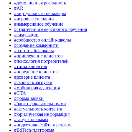
#дополненная реальность
#AR
#виртуальные тренажёры
#игровые сценарии
#иммерсивное обучение
#стратегии иммерсивного обучения
#симуляции
#сообщество онлайн-школы
#создание комьюнити
#чат онлайн-школы
#привлечение клиентов
#психология потребителей
#типы клиентов
#поведение клиентов
#доверие клиента
#скорость загрузки
#мобильная адаптация
#CTA
#форма заявки
#блок с доказательствами
#актуальность контента
#юридическая информация
#запуск рекламы
#подготовка сайта к рекламе
#EdTech-платформа