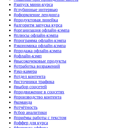
#запуск мини-курса
#глубинные интервью
#оформление лендинга
#продуктовая линейка
#алгоритм запуска курса
#организация офлайн-кэмпа
#плюсы офлайн-кэмпа
#программа офлайн-кэмпа
#экономика офлайн-кэмпа
#продажа офлайн-кэмпа
#офлайн-кэмп
#высокочековые продукты
#отработка возражений
#эхо-камера
#отдел контента
#источники трафика
#выбор соцсетей
#продвижение в соцсетях
#производство контента
#команда
#отчётность
#сбор аналитики
#приёмы работы с текстом
#оффер для курса
#формула оффера