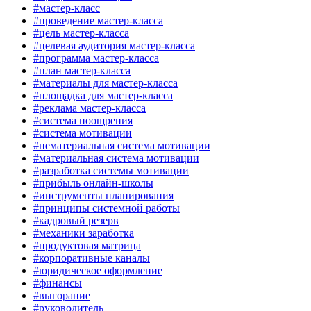
#мастер-класс
#проведение мастер-класса
#цель мастер-класса
#целевая аудитория мастер-класса
#программа мастер-класса
#план мастер-класса
#материалы для мастер-класса
#площадка для мастер-класса
#реклама мастер-класса
#система поощрения
#система мотивации
#нематериальная система мотивации
#материальная система мотивации
#разработка системы мотивации
#прибыль онлайн-школы
#инструменты планирования
#принципы системной работы
#кадровый резерв
#механики заработка
#продуктовая матрица
#корпоративные каналы
#юридическое оформление
#финансы
#выгорание
#руководитель