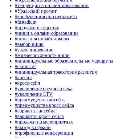
#тенденции в онлайн-образовании
#Уральский промпт
#конференция про нейросети
#Instadium
#продажи в соцсетях
#ниши в онлайн-образовании
#ниша для онлайн-школы
#выбор ниши
#узкое нишевание
#жизнеспособность ниши
#индивидуальные образовательные маршруты
#скиллсет
#индивидуальная траектория развития
#апсейл
#кросс-сейл
#увеличение среднего чека
#увеличение LTV
#преимущества апсейла
#преимущества кросс-сейла
#варианты апсейла
#варианты кросс-сейла
#продажи на мероприятиях
#выход в офлайн
#профильные конференции