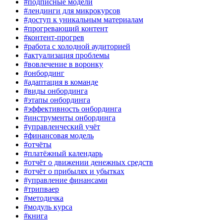
#подписные модели
#лендинги для микрокурсов
#доступ к уникальным материалам
#прогревающий контент
#контент-прогрев
#работа с холодной аудиторией
#актуализация проблемы
#вовлечение в воронку
#онбординг
#адаптация в команде
#виды онбординга
#этапы онбординга
#эффективность онбординга
#инструменты онбординга
#управленческий учёт
#финансовая модель
#отчёты
#платёжный календарь
#отчёт о движении денежных средств
#отчёт о прибылях и убытках
#управление финансами
#трипваер
#методичка
#модуль курса
#книга