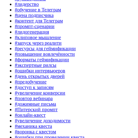
#лидерство
#обучение в Телеграм
#цена подписчика
#контент для Телеграм
#промпт-сценарии
#лидогенерация
#клиповое мышление
#запуск через реалити
#ресурсы для геймификации
#повышение вовлечённости
#форматы геймификации
#экспертные рилсы
#ошибки интервьюеров
#день открытых дверей
#предобучение
#доступ к записям
#увеличение конверсии
#повтор вебинара
#дожимные письма
#Питерский промпт
#онлайн-квест
#увеличение доходимости
#механика квеста
#воронка с квестом
#ошибки при проведении квеста