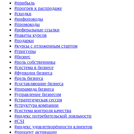
#прибыль
#прогрев к распродаже
#скидки
#инфоповоды
#промокоды
#реферальные ссылки
#пакеты курсов
#подарки
#курсы с отложенным стартом
#триггеры
#бизнес
#роль собственника
#система в бизнесе
#функции бизнеса
#цель бизнеса
#составляющие бизнеса
#пирамида бизнеса
#управление бизнесом
#стратегическая сессия
#структура компании
#система контроля качества
#индекс потребительской лояльности
#CSI
#индекс удовлетворённости клиентов
#процент активации