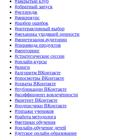
#закрытый клуб
#обратный запуск
#челлендж
#микрокурс
#разбор ошибок
#интерактивный выбор
#механика уходящей ценности
#монетизация аудитории
#пирамида продуктов
#менторинг
#стратегические сессии
#онлайн-курсы
#книги
#алгоритм ВКонтакте
#просмотры ВКонтакте
#охваты ВКонтакте
#публикации ВКонтакте
#коэффициент вовлечённости
#контент ВКонтакте
#подписчики ВКонтакте
#типажи учеников
#работа методолога
#метрики обучения
#онлайн-обучение детей
#детское онлайн-образование