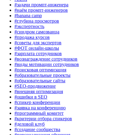
#задачи промпт-инженера
#наём промпт-инженеров
#banana camp
#глубина просмотров
#экспертность
#синдром самозванца
#продажа курсов
#советы для экспертов
#ФОТ онлайн-школы
#зарплата сотрудников
#вознаграждение сотрудников
#виды мотивации сотрудников
#поисковая оптимизация
#образовательные проекты
#образовательные сайты
#SEO-продвижение
#внешняя оптимизация
#ошибки в SEO
#спикер конференции
#заявка на конференцию
#программный комитет
#критерии отбора спикеров
#деловой клуб
#создание сообщества
#персонализация обучения