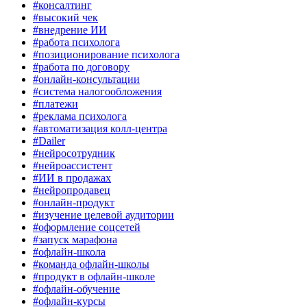
#консалтинг
#высокий чек
#внедрение ИИ
#работа психолога
#позиционирование психолога
#работа по договору
#онлайн-консультации
#система налогообложения
#платежи
#реклама психолога
#автоматизация колл-центра
#Dailer
#нейросотрудник
#нейроассистент
#ИИ в продажах
#нейропродавец
#онлайн-продукт
#изучение целевой аудитории
#оформление соцсетей
#запуск марафона
#офлайн-школа
#команда офлайн-школы
#продукт в офлайн-школе
#офлайн-обучение
#офлайн-курсы