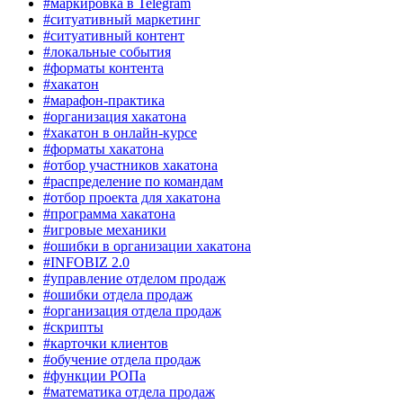
#маркировка в Telegram
#ситуативный маркетинг
#ситуативный контент
#локальные события
#форматы контента
#хакатон
#марафон-практика
#организация хакатона
#хакатон в онлайн-курсе
#форматы хакатона
#отбор участников хакатона
#распределение по командам
#отбор проекта для хакатона
#программа хакатона
#игровые механики
#ошибки в организации хакатона
#INFOBIZ 2.0
#управление отделом продаж
#ошибки отдела продаж
#организация отдела продаж
#скрипты
#карточки клиентов
#обучение отдела продаж
#функции РОПа
#математика отдела продаж