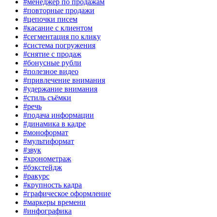
#менеджер по продажам
#повторные продажи
#цепочки писем
#касание с клиентом
#сегментация по клику
#система погружения
#снятие с продаж
#бонусные рубли
#полезное видео
#привлечение внимания
#удержание внимания
#стиль съёмки
#речь
#подача информации
#динамика в кадре
#моноформат
#мультиформат
#звук
#хронометраж
#бэкстейдж
#ракурс
#крупность кадра
#графическое оформление
#маркеры времени
#инфографика