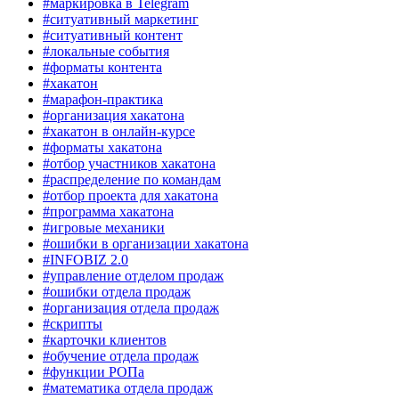
#маркировка в Telegram
#ситуативный маркетинг
#ситуативный контент
#локальные события
#форматы контента
#хакатон
#марафон-практика
#организация хакатона
#хакатон в онлайн-курсе
#форматы хакатона
#отбор участников хакатона
#распределение по командам
#отбор проекта для хакатона
#программа хакатона
#игровые механики
#ошибки в организации хакатона
#INFOBIZ 2.0
#управление отделом продаж
#ошибки отдела продаж
#организация отдела продаж
#скрипты
#карточки клиентов
#обучение отдела продаж
#функции РОПа
#математика отдела продаж