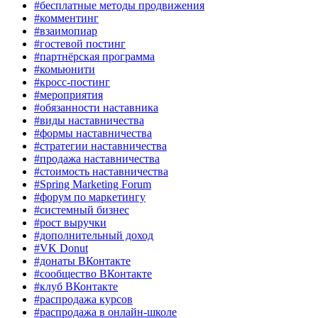
#бесплатные методы продвижения
#комментинг
#взаимопиар
#гостевой постинг
#партнёрская программа
#комьюнити
#кросс-постинг
#мероприятия
#обязанности наставника
#виды наставничества
#формы наставничества
#стратегии наставничества
#продажа наставничества
#стоимость наставничества
#Spring Marketing Forum
#форум по маркетингу
#системный бизнес
#рост выручки
#дополнительный доход
#VK Donut
#донаты ВКонтакте
#сообщество ВКонтакте
#клуб ВКонтакте
#распродажа курсов
#распродажа в онлайн-школе