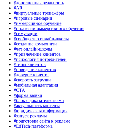
#дополненная реальность
#AR
#виртуальные тренажёры
#игровые сценарии
#иммерсивное обучение
#стратегии иммерсивного обучения
#симуляции
#сообщество онлайн-школы
#создание комьюнити
#чат онлайн-школы
#привлечение клиентов
#психология потребителей
#типы клиентов
#поведение клиентов
#доверие клиента
#скорость загрузки
#мобильная адаптация
#CTA
#форма заявки
#блок с доказательствами
#актуальность контента
#юридическая информация
#запуск рекламы
#подготовка сайта к рекламе
#EdTech-платформа