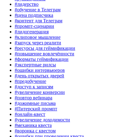
#лидерство
#обучение в Телеграм
#цена подписчика
#контент для Телеграм
#промпт-сценарии
#лидогенерация
#клиповое мышление
#запуск через реалити
#ресурсы для геймификации
#повышение вовлечённости
#форматы геймификации
#экспертные рилсы
#ошибки интервьюеров
#день открытых дверей
#предобучение
#доступ к записям
#увеличение конверсии
#повтор вебинара
#дожимные письма
#Питерский промпт
#онлайн-квест
#увеличение доходимости
#механика квеста
#воронка с квестом
#ошибки при проведении квеста