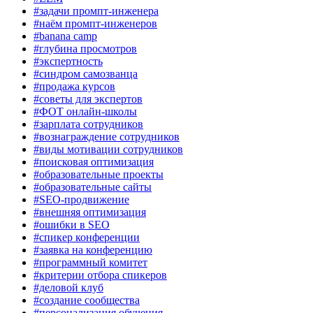
#задачи промпт-инженера
#наём промпт-инженеров
#banana camp
#глубина просмотров
#экспертность
#синдром самозванца
#продажа курсов
#советы для экспертов
#ФОТ онлайн-школы
#зарплата сотрудников
#вознаграждение сотрудников
#виды мотивации сотрудников
#поисковая оптимизация
#образовательные проекты
#образовательные сайты
#SEO-продвижение
#внешняя оптимизация
#ошибки в SEO
#спикер конференции
#заявка на конференцию
#программный комитет
#критерии отбора спикеров
#деловой клуб
#создание сообщества
#персонализация обучения