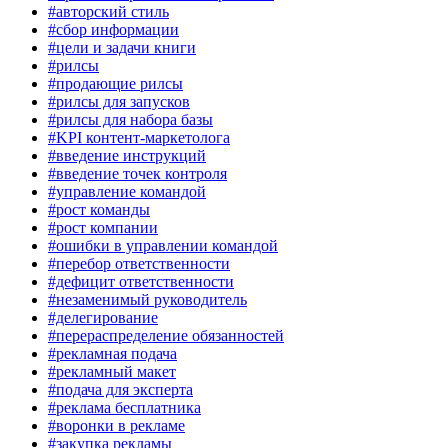
#авторский стиль
#сбор информации
#цели и задачи книги
#рилсы
#продающие рилсы
#рилсы для запусков
#рилсы для набора базы
#KPI контент-маркетолога
#введение инструкций
#введение точек контроля
#управление командой
#рост команды
#рост компании
#ошибки в управлении командой
#перебор ответственности
#дефицит ответственности
#незаменимый руководитель
#делегирование
#перераспределение обязанностей
#рекламная подача
#рекламный макет
#подача для эксперта
#реклама бесплатника
#воронки в рекламе
#закупка рекламы