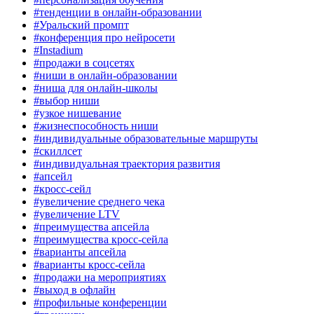
#тенденции в онлайн-образовании
#Уральский промпт
#конференция про нейросети
#Instadium
#продажи в соцсетях
#ниши в онлайн-образовании
#ниша для онлайн-школы
#выбор ниши
#узкое нишевание
#жизнеспособность ниши
#индивидуальные образовательные маршруты
#скиллсет
#индивидуальная траектория развития
#апсейл
#кросс-сейл
#увеличение среднего чека
#увеличение LTV
#преимущества апсейла
#преимущества кросс-сейла
#варианты апсейла
#варианты кросс-сейла
#продажи на мероприятиях
#выход в офлайн
#профильные конференции