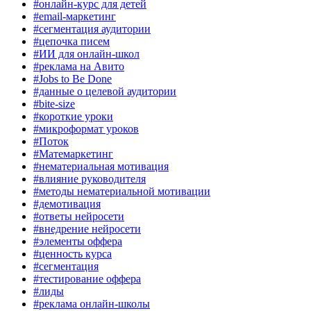
#онлайн-курс для детей
#email-маркетинг
#сегментация аудитории
#цепочка писем
#ИИ для онлайн-школ
#реклама на Авито
#Jobs to Be Done
#данные о целевой аудитории
#bite-size
#короткие уроки
#микроформат уроков
#Поток
#Матемаркетинг
#нематериальная мотивация
#влияние руководителя
#методы нематериальной мотивации
#демотивация
#ответы нейросети
#внедрение нейросети
#элементы оффера
#ценность курса
#сегментация
#тестирование оффера
#лиды
#реклама онлайн-школы