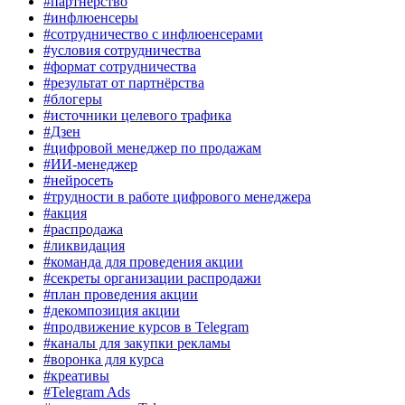
#партнёрство
#инфлюенсеры
#сотрудничество с инфлюенсерами
#условия сотрудничества
#формат сотрудничества
#результат от партнёрства
#блогеры
#источники целевого трафика
#Дзен
#цифровой менеджер по продажам
#ИИ-менеджер
#нейросеть
#трудности в работе цифрового менеджера
#акция
#распродажа
#ликвидация
#команда для проведения акции
#секреты организации распродажи
#план проведения акции
#декомпозиция акции
#продвижение курсов в Telegram
#каналы для закупки рекламы
#воронка для курса
#креативы
#Telegram Ads