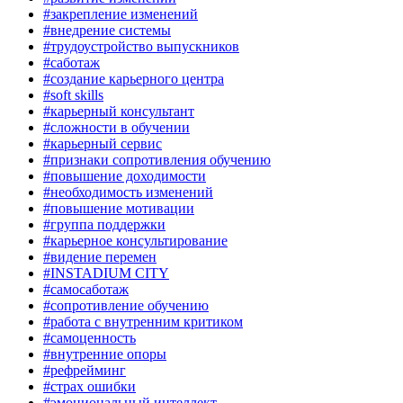
#закрепление изменений
#внедрение системы
#трудоустройство выпускников
#саботаж
#создание карьерного центра
#soft skills
#карьерный консультант
#сложности в обучении
#карьерный сервис
#признаки сопротивления обучению
#повышение доходимости
#необходимость изменений
#повышение мотивации
#группа поддержки
#карьерное консультирование
#видение перемен
#INSTADIUM CITY
#самосаботаж
#сопротивление обучению
#работа с внутренним критиком
#самоценность
#внутренние опоры
#рефрейминг
#страх ошибки
#эмоциональный интеллект