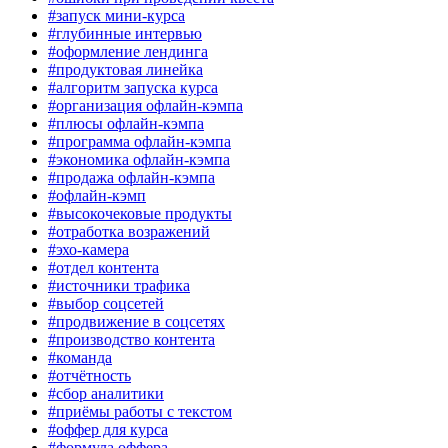
#запуск мини-курса
#глубинные интервью
#оформление лендинга
#продуктовая линейка
#алгоритм запуска курса
#организация офлайн-кэмпа
#плюсы офлайн-кэмпа
#программа офлайн-кэмпа
#экономика офлайн-кэмпа
#продажа офлайн-кэмпа
#офлайн-кэмп
#высокочековые продукты
#отработка возражений
#эхо-камера
#отдел контента
#источники трафика
#выбор соцсетей
#продвижение в соцсетях
#производство контента
#команда
#отчётность
#сбор аналитики
#приёмы работы с текстом
#оффер для курса
#формула оффера