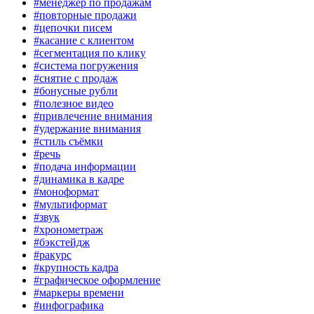
#менеджер по продажам
#повторные продажи
#цепочки писем
#касание с клиентом
#сегментация по клику
#система погружения
#снятие с продаж
#бонусные рубли
#полезное видео
#привлечение внимания
#удержание внимания
#стиль съёмки
#речь
#подача информации
#динамика в кадре
#моноформат
#мультиформат
#звук
#хронометраж
#бэкстейдж
#ракурс
#крупность кадра
#графическое оформление
#маркеры времени
#инфографика