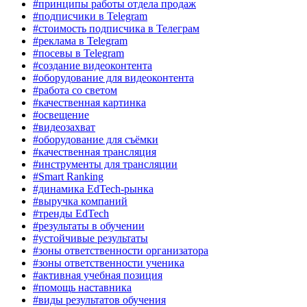
#принципы работы отдела продаж
#подписчики в Telegram
#стоимость подписчика в Телеграм
#реклама в Telegram
#посевы в Telegram
#создание видеоконтента
#оборудование для видеоконтента
#работа со светом
#качественная картинка
#освещение
#видеозахват
#оборудование для съёмки
#качественная трансляция
#инструменты для трансляции
#Smart Ranking
#динамика EdTech-рынка
#выручка компаний
#тренды EdTech
#результаты в обучении
#устойчивые результаты
#зоны ответственности организатора
#зоны ответственности ученика
#активная учебная позиция
#помощь наставника
#виды результатов обучения