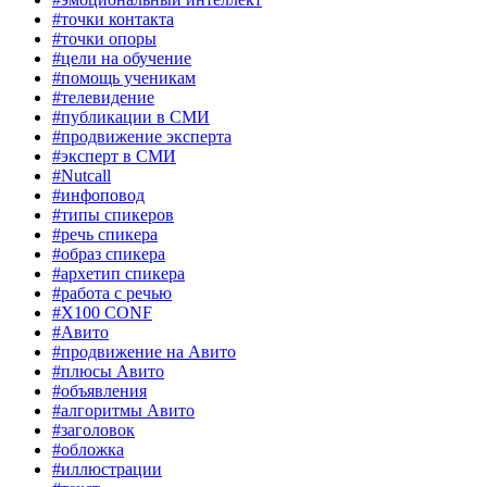
#точки контакта
#точки опоры
#цели на обучение
#помощь ученикам
#телевидение
#публикации в СМИ
#продвижение эксперта
#эксперт в СМИ
#Nutcall
#инфоповод
#типы спикеров
#речь спикера
#образ спикера
#архетип спикера
#работа с речью
#X100 CONF
#Авито
#продвижение на Авито
#плюсы Авито
#объявления
#алгоритмы Авито
#заголовок
#обложка
#иллюстрации