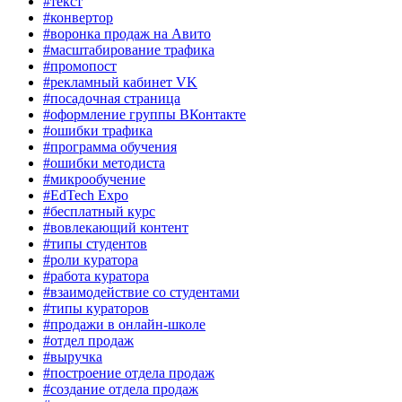
#текст
#конвертор
#воронка продаж на Авито
#масштабирование трафика
#промопост
#рекламный кабинет VK
#посадочная страница
#оформление группы ВКонтакте
#ошибки трафика
#программа обучения
#ошибки методиста
#микрообучение
#EdTech Expo
#бесплатный курс
#вовлекающий контент
#типы студентов
#роли куратора
#работа куратора
#взаимодействие со студентами
#типы кураторов
#продажи в онлайн-школе
#отдел продаж
#выручка
#построение отдела продаж
#создание отдела продаж