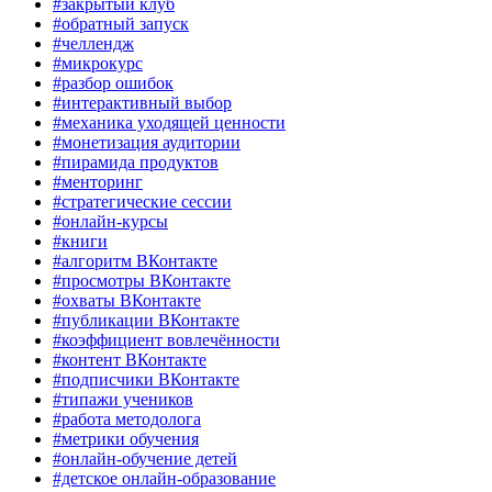
#закрытый клуб
#обратный запуск
#челлендж
#микрокурс
#разбор ошибок
#интерактивный выбор
#механика уходящей ценности
#монетизация аудитории
#пирамида продуктов
#менторинг
#стратегические сессии
#онлайн-курсы
#книги
#алгоритм ВКонтакте
#просмотры ВКонтакте
#охваты ВКонтакте
#публикации ВКонтакте
#коэффициент вовлечённости
#контент ВКонтакте
#подписчики ВКонтакте
#типажи учеников
#работа методолога
#метрики обучения
#онлайн-обучение детей
#детское онлайн-образование