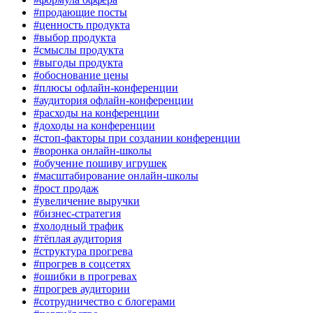
#продающие посты
#ценность продукта
#выбор продукта
#смыслы продукта
#выгоды продукта
#обоснование цены
#плюсы офлайн-конференции
#аудитория офлайн-конференции
#расходы на конференции
#доходы на конференции
#стоп-факторы при создании конференции
#воронка онлайн-школы
#обучение пошиву игрушек
#масштабирование онлайн-школы
#рост продаж
#увеличение выручки
#бизнес-стратегия
#холодный трафик
#тёплая аудитория
#структура прогрева
#прогрев в соцсетях
#ошибки в прогревах
#прогрев аудитории
#сотрудничество с блогерами