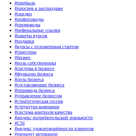
#прибыль
#прогрев к распродаже
#скидки
#инфоповоды
#промокоды
#реферальные ссылки
#пакеты курсов
#подарки
#курсы с отложенным стартом
#триггеры
#бизнес
#роль собственника
#система в бизнесе
#функции бизнеса
#цель бизнеса
#составляющие бизнеса
#пирамида бизнеса
#управление бизнесом
#стратегическая сессия
#структура компании
#система контроля качества
#индекс потребительской лояльности
#CSI
#индекс удовлетворённости клиентов
#процент активации