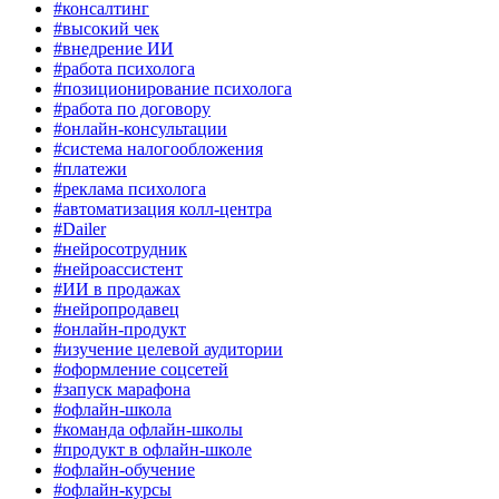
#консалтинг
#высокий чек
#внедрение ИИ
#работа психолога
#позиционирование психолога
#работа по договору
#онлайн-консультации
#система налогообложения
#платежи
#реклама психолога
#автоматизация колл-центра
#Dailer
#нейросотрудник
#нейроассистент
#ИИ в продажах
#нейропродавец
#онлайн-продукт
#изучение целевой аудитории
#оформление соцсетей
#запуск марафона
#офлайн-школа
#команда офлайн-школы
#продукт в офлайн-школе
#офлайн-обучение
#офлайн-курсы