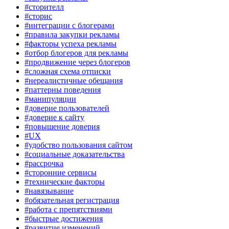
#сторителл
#сторис
#интеграции с блогерами
#правила закупки рекламы
#факторы успеха рекламы
#отбор блогеров для рекламы
#продвижение через блогеров
#сложная схема отписки
#нереалистичные обещания
#паттерны поведения
#манипуляции
#доверие пользователей
#доверие к сайту
#повышение доверия
#UX
#удобство пользования сайтом
#социальные доказательства
#рассрочка
#сторонние сервисы
#технические факторы
#навязывание
#обязательная регистрация
#работа с препятствиями
#быстрые достижения
#развитие изменений