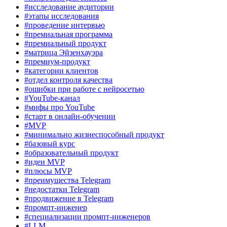
#исследование аудитории
#этапы исследования
#проведение интервью
#премиальная программа
#премиальный продукт
#матрица Эйзенхауэра
#премиум-продукт
#категории клиентов
#отдел контроля качества
#ошибки при работе с нейросетью
#YouTube-канал
#мифы про YouTube
#старт в онлайн-обучении
#MVP
#минимально жизнеспособный продукт
#базовый курс
#образовательный продукт
#идеи MVP
#плюсы MVP
#преимущества Telegram
#недостатки Telegram
#продвижение в Telegram
#промпт-инженер
#специализации промпт-инженеров
#LLM