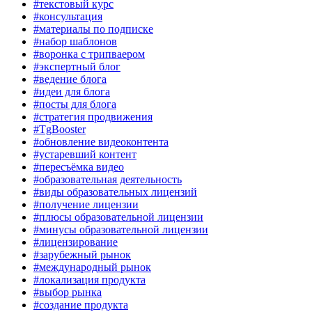
#текстовый курс
#консультация
#материалы по подписке
#набор шаблонов
#воронка с трипваером
#экспертный блог
#ведение блога
#идеи для блога
#посты для блога
#стратегия продвижения
#TgBooster
#обновление видеоконтента
#устаревший контент
#пересъёмка видео
#образовательная деятельность
#виды образовательных лицензий
#получение лицензии
#плюсы образовательной лицензии
#минусы образовательной лицензии
#лицензирование
#зарубежный рынок
#международный рынок
#локализация продукта
#выбор рынка
#создание продукта