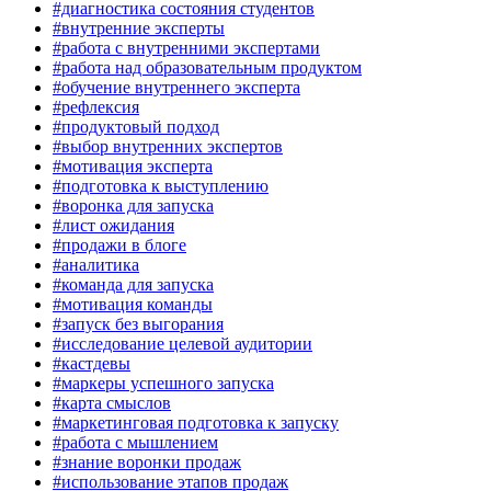
#диагностика состояния студентов
#внутренние эксперты
#работа с внутренними экспертами
#работа над образовательным продуктом
#обучение внутреннего эксперта
#рефлексия
#продуктовый подход
#выбор внутренних экспертов
#мотивация эксперта
#подготовка к выступлению
#воронка для запуска
#лист ожидания
#продажи в блоге
#аналитика
#команда для запуска
#мотивация команды
#запуск без выгорания
#исследование целевой аудитории
#кастдевы
#маркеры успешного запуска
#карта смыслов
#маркетинговая подготовка к запуску
#работа с мышлением
#знание воронки продаж
#использование этапов продаж