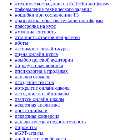
#техническое задание на EdTech-платформу
#оформление технического задания
#ошибки при составлении ТЗ
#разработка образовательной платформы
#рассрочка на курс
#мультиагентность
#точность ответов нейросетей
#боты
#стоимость онлайн-курса
#цена онлайн-курса
#выбор целевой аудитории
#продуктовая воронка
#психология в продажах
#анализ отзывов
#создание текстов
#открытие онлайн-школы
#создание онлайн-школы
#запуск онлайн-школы
#сквозная аналитика
#рост прибыли
#сквозная конверсия
#аналитическая недостаточность
#промпты
#GPT-агенты
#нейросети для бизнеса