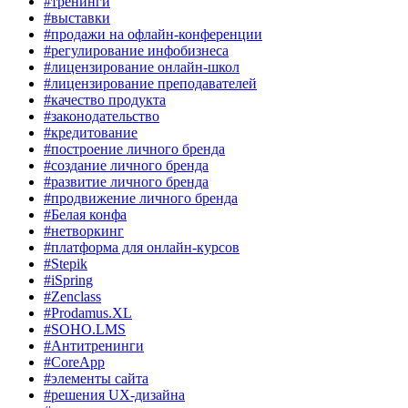
#тренинги
#выставки
#продажи на офлайн-конференции
#регулирование инфобизнеса
#лицензирование онлайн-школ
#лицензирование преподавателей
#качество продукта
#законодательство
#кредитование
#построение личного бренда
#создание личного бренда
#развитие личного бренда
#продвижение личного бренда
#Белая конфа
#нетворкинг
#платформа для онлайн-курсов
#Stepik
#iSpring
#Zenclass
#Prodamus.XL
#SOHO.LMS
#Антитренинги
#CoreApp
#элементы сайта
#решения UX-дизайна