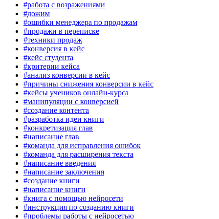
#работа с возражениями
#дожим
#ошибки менеджера по продажам
#продажи в переписке
#техники продаж
#конверсия в кейс
#кейс студента
#критерии кейса
#анализ конверсии в кейс
#причины снижения конверсии в кейс
#кейсы учеников онлайн-курса
#манипуляции с конверсией
#создание контента
#разработка идеи книги
#конкретизация глав
#написание глав
#команда для исправления ошибок
#команда для расширения текста
#написание введения
#написание заключения
#создание книги
#написание книги
#книга с помощью нейросети
#инструкция по созданию книги
#проблемы работы с нейросетью