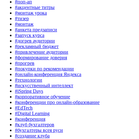
#поп-ап
#акцентные титры
#монтаж урока
#тизер
#монтаж
#анкета предзаписи
#запуск курса
#догрев аудитории
#рекламный бюджет
#привлечение аудитории
#формирование доверия
#прогрев
#покупки по рекомендации
#онлайн-конференция Яндекса
#технологии
#искусственный интеллект
#iSpring Days
#корпоративное обучение
#конференции про онлайн-образование
#EdTech
#Digital Learning
#конференция
#клуб бухгалтеров
#бухгалтеры всея руси
#создание клуба