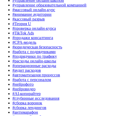
#управление онлайн-школой
#управление образовательной компанией
#массовый онлайн-курс
#внимание аудитории
#кассовый разрыв
#Теория U
#проверка онлайн-курса
#TikTok Ads
#продажи консалтинга
#CPA-модель
#юридическая безопасность
#работа с подрядчиками
#подрядчики по трафику
#расходы онлайн-школы
#операционные расходы
#аудит расходов
#автоматизация процессов
#работа с персоналом
#нейрофото
#нейровидео
#AI-копирайтер
#глубинные исследования
#сборка воронок
#сборка лендингов
#антимарафон