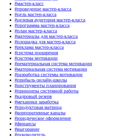
#мастер-класс
#проведение мастер-класса
#цель мастер-класса
#целевая аудитория мастер-класса
#программа мастер-класса
#план мастер-класса
#материалы для мастер-класса
#площадка для мастер-класса
#реклама мастер-класса
#система поощрения
#система мотивации
#нематериальная система мотивации
#материальная система мотивации
#разработка системы мотивации
#прибыль онлайн-школы
#инструменты планирования
#принципы системной работы
#кадровый резерв
#механики заработка
#продуктовая матрица
#корпоративные каналы
#юридическое оформление
#финансы
#выгорание
#руководитель