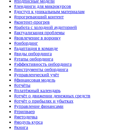
#подписные модели
#лендинги для микрокурсов
#доступ к уникальным материалам
#прогревающий контент
#контент-прогрев
#работа с холодной аудиторией
#актуализация проблемы
#вовлечение в воронку
#онбординг
#адаптация в команде
#виды онбординга
#этапы онбординга
#эффективность онбординга
#инструменты онбординга
#управленческий учёт
#финансовая модель
#отчёты
#платёжный календарь
#отчёт о движении денежных средств
#отчёт о прибылях и убытках
#управление финансами
#трипваер
#методичка
#модуль курса
#книга