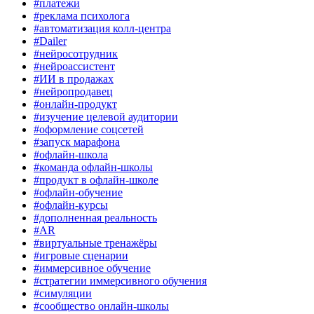
#платежи
#реклама психолога
#автоматизация колл-центра
#Dailer
#нейросотрудник
#нейроассистент
#ИИ в продажах
#нейропродавец
#онлайн-продукт
#изучение целевой аудитории
#оформление соцсетей
#запуск марафона
#офлайн-школа
#команда офлайн-школы
#продукт в офлайн-школе
#офлайн-обучение
#офлайн-курсы
#дополненная реальность
#AR
#виртуальные тренажёры
#игровые сценарии
#иммерсивное обучение
#стратегии иммерсивного обучения
#симуляции
#сообщество онлайн-школы