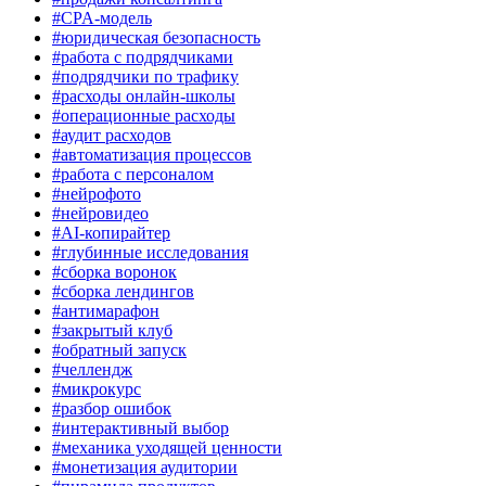
#CPA-модель
#юридическая безопасность
#работа с подрядчиками
#подрядчики по трафику
#расходы онлайн-школы
#операционные расходы
#аудит расходов
#автоматизация процессов
#работа с персоналом
#нейрофото
#нейровидео
#AI-копирайтер
#глубинные исследования
#сборка воронок
#сборка лендингов
#антимарафон
#закрытый клуб
#обратный запуск
#челлендж
#микрокурс
#разбор ошибок
#интерактивный выбор
#механика уходящей ценности
#монетизация аудитории