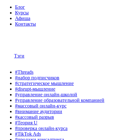
Блог
Курсы
Афиша
Контакты
Тэги
#Threads
#набор подписчиков
#стратегическое мышление
#disrupt-мышление
#управление онлайн-школой
#управление образовательной компанией
#массовый онлайн-курс
#внимание аудитории
#кассовый разрыв
#Теория U
#проверка онлайн-курса
#TikTok Ads
#продажи консалтинга