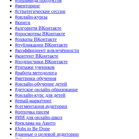
#пирамида продуктов
#менторинг
#стратегические сессии
#онлайн-курсы
#книги
#алгоритм ВКонтакте
#просмотры ВКонтакте
#охваты ВКонтакте
#публикации ВКонтакте
#коэффициент вовлечённости
#контент ВКонтакте
#подписчики ВКонтакте
#типажи учеников
#работа методолога
#метрики обучения
#онлайн-обучение детей
#детское онлайн-образование
#онлайн-курс для детей
#email-маркетинг
#сегментация аудитории
#цепочка писем
#ИИ для онлайн-школ
#реклама на Авито
#Jobs to Be Done
#данные о целевой аудитории