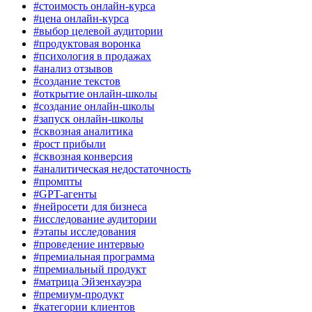
#стоимость онлайн-курса
#цена онлайн-курса
#выбор целевой аудитории
#продуктовая воронка
#психология в продажах
#анализ отзывов
#создание текстов
#открытие онлайн-школы
#создание онлайн-школы
#запуск онлайн-школы
#сквозная аналитика
#рост прибыли
#сквозная конверсия
#аналитическая недостаточность
#промпты
#GPT-агенты
#нейросети для бизнеса
#исследование аудитории
#этапы исследования
#проведение интервью
#премиальная программа
#премиальный продукт
#матрица Эйзенхауэра
#премиум-продукт
#категории клиентов