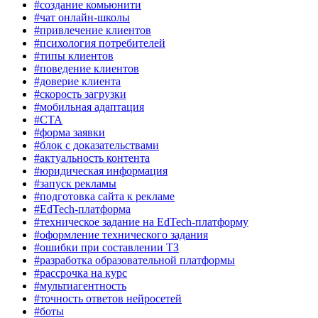
#создание комьюнити
#чат онлайн-школы
#привлечение клиентов
#психология потребителей
#типы клиентов
#поведение клиентов
#доверие клиента
#скорость загрузки
#мобильная адаптация
#CTA
#форма заявки
#блок с доказательствами
#актуальность контента
#юридическая информация
#запуск рекламы
#подготовка сайта к рекламе
#EdTech-платформа
#техническое задание на EdTech-платформу
#оформление технического задания
#ошибки при составлении ТЗ
#разработка образовательной платформы
#рассрочка на курс
#мультиагентность
#точность ответов нейросетей
#боты