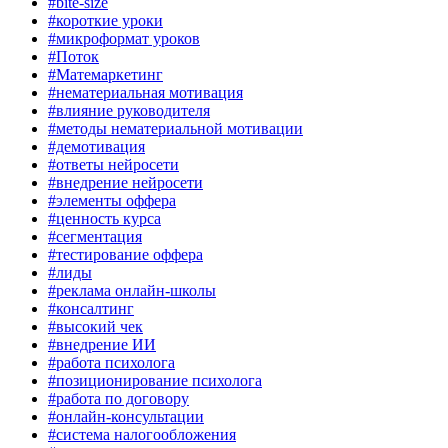
#bite-size
#короткие уроки
#микроформат уроков
#Поток
#Матемаркетинг
#нематериальная мотивация
#влияние руководителя
#методы нематериальной мотивации
#демотивация
#ответы нейросети
#внедрение нейросети
#элементы оффера
#ценность курса
#сегментация
#тестирование оффера
#лиды
#реклама онлайн-школы
#консалтинг
#высокий чек
#внедрение ИИ
#работа психолога
#позиционирование психолога
#работа по договору
#онлайн-консультации
#система налогообложения