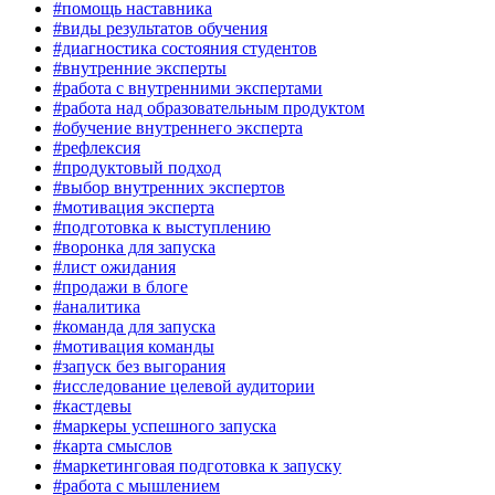
#помощь наставника
#виды результатов обучения
#диагностика состояния студентов
#внутренние эксперты
#работа с внутренними экспертами
#работа над образовательным продуктом
#обучение внутреннего эксперта
#рефлексия
#продуктовый подход
#выбор внутренних экспертов
#мотивация эксперта
#подготовка к выступлению
#воронка для запуска
#лист ожидания
#продажи в блоге
#аналитика
#команда для запуска
#мотивация команды
#запуск без выгорания
#исследование целевой аудитории
#кастдевы
#маркеры успешного запуска
#карта смыслов
#маркетинговая подготовка к запуску
#работа с мышлением