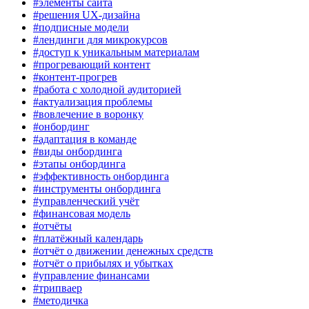
#элементы сайта
#решения UX-дизайна
#подписные модели
#лендинги для микрокурсов
#доступ к уникальным материалам
#прогревающий контент
#контент-прогрев
#работа с холодной аудиторией
#актуализация проблемы
#вовлечение в воронку
#онбординг
#адаптация в команде
#виды онбординга
#этапы онбординга
#эффективность онбординга
#инструменты онбординга
#управленческий учёт
#финансовая модель
#отчёты
#платёжный календарь
#отчёт о движении денежных средств
#отчёт о прибылях и убытках
#управление финансами
#трипваер
#методичка