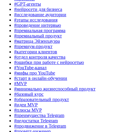
#GPT-агенты
#нейросети для бизнеса
#исследование аудитории
#этапы исследования
#проведение интервью
#премиальная программа
#премиальный продукт
#матрица Эйзенхауэра
#премиум-продукт
#категории клиентов
#отдел контроля качества
#ошибки при работе с нейросетью
#YouTube-канал
#мифы про YouTube
#старт в онлайн-обучении
#MVP
#минимально жизнеспособный продукт
#базовый курс
#образовательный продукт
#идеи MVP
#плюсы MVP
#преимущества Telegram
#недостатки Telegram
#продвижение в Telegram
#промпт-инженер