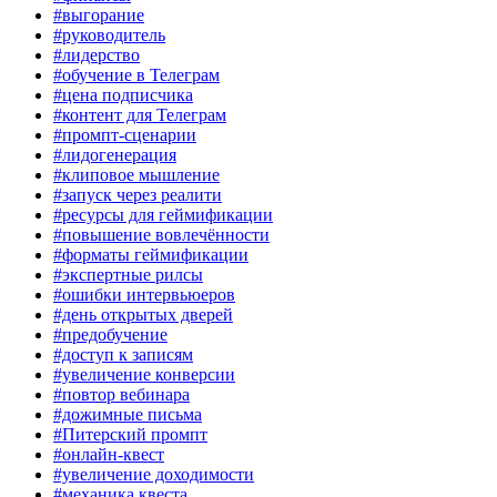
#выгорание
#руководитель
#лидерство
#обучение в Телеграм
#цена подписчика
#контент для Телеграм
#промпт-сценарии
#лидогенерация
#клиповое мышление
#запуск через реалити
#ресурсы для геймификации
#повышение вовлечённости
#форматы геймификации
#экспертные рилсы
#ошибки интервьюеров
#день открытых дверей
#предобучение
#доступ к записям
#увеличение конверсии
#повтор вебинара
#дожимные письма
#Питерский промпт
#онлайн-квест
#увеличение доходимости
#механика квеста