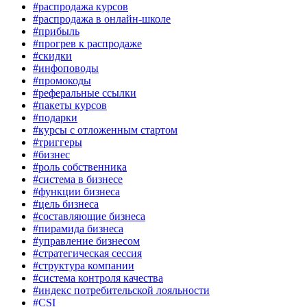
#распродажа курсов
#распродажа в онлайн-школе
#прибыль
#прогрев к распродаже
#скидки
#инфоповоды
#промокоды
#реферальные ссылки
#пакеты курсов
#подарки
#курсы с отложенным стартом
#триггеры
#бизнес
#роль собственника
#система в бизнесе
#функции бизнеса
#цель бизнеса
#составляющие бизнеса
#пирамида бизнеса
#управление бизнесом
#стратегическая сессия
#структура компании
#система контроля качества
#индекс потребительской лояльности
#CSI