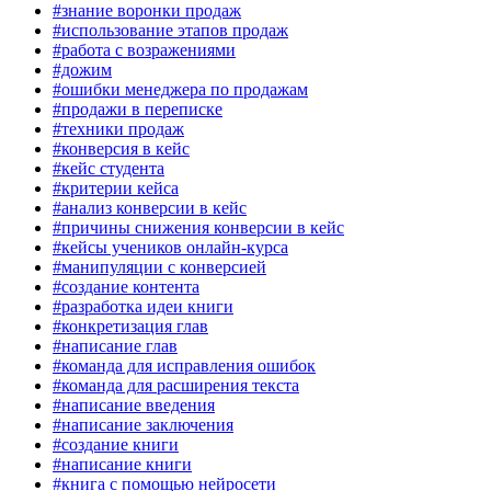
#знание воронки продаж
#использование этапов продаж
#работа с возражениями
#дожим
#ошибки менеджера по продажам
#продажи в переписке
#техники продаж
#конверсия в кейс
#кейс студента
#критерии кейса
#анализ конверсии в кейс
#причины снижения конверсии в кейс
#кейсы учеников онлайн-курса
#манипуляции с конверсией
#создание контента
#разработка идеи книги
#конкретизация глав
#написание глав
#команда для исправления ошибок
#команда для расширения текста
#написание введения
#написание заключения
#создание книги
#написание книги
#книга с помощью нейросети