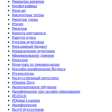
#маркеры времени
#инфографика
#поп-ап
#акцентные титры
#монтаж урока
#тизер
#монтаж
#анкета предзаписи
#запуск курса
#догрев аудитории
#рекламный бюджет
#привлечение аудитории
#формирование доверия
#прогрев
#покупки по рекомендации
#онлайн-конференция Яндекса
#технологии
#искусственный интеллект
#iSpring Days
#корпоративное обучение
#конференции про онлайн-образование
#EdTech
#Digital Learning
#конференция
#клуб бухгалтеров