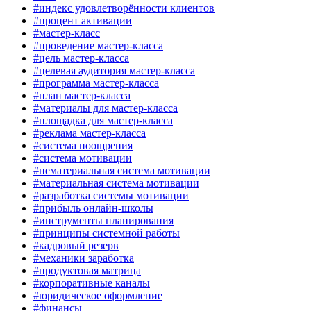
#индекс удовлетворённости клиентов
#процент активации
#мастер-класс
#проведение мастер-класса
#цель мастер-класса
#целевая аудитория мастер-класса
#программа мастер-класса
#план мастер-класса
#материалы для мастер-класса
#площадка для мастер-класса
#реклама мастер-класса
#система поощрения
#система мотивации
#нематериальная система мотивации
#материальная система мотивации
#разработка системы мотивации
#прибыль онлайн-школы
#инструменты планирования
#принципы системной работы
#кадровый резерв
#механики заработка
#продуктовая матрица
#корпоративные каналы
#юридическое оформление
#финансы