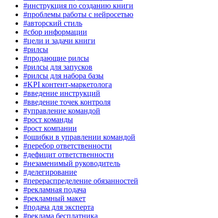
#инструкция по созданию книги
#проблемы работы с нейросетью
#авторский стиль
#сбор информации
#цели и задачи книги
#рилсы
#продающие рилсы
#рилсы для запусков
#рилсы для набора базы
#KPI контент-маркетолога
#введение инструкций
#введение точек контроля
#управление командой
#рост команды
#рост компании
#ошибки в управлении командой
#перебор ответственности
#дефицит ответственности
#незаменимый руководитель
#делегирование
#перераспределение обязанностей
#рекламная подача
#рекламный макет
#подача для эксперта
#реклама бесплатника