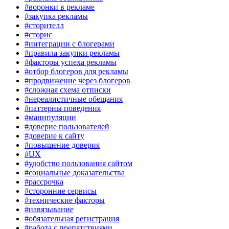
#воронки в рекламе
#закупка рекламы
#сторителл
#сторис
#интеграции с блогерами
#правила закупки рекламы
#факторы успеха рекламы
#отбор блогеров для рекламы
#продвижение через блогеров
#сложная схема отписки
#нереалистичные обещания
#паттерны поведения
#манипуляции
#доверие пользователей
#доверие к сайту
#повышение доверия
#UX
#удобство пользования сайтом
#социальные доказательства
#рассрочка
#сторонние сервисы
#технические факторы
#навязывание
#обязательная регистрация
#работа с препятствиями