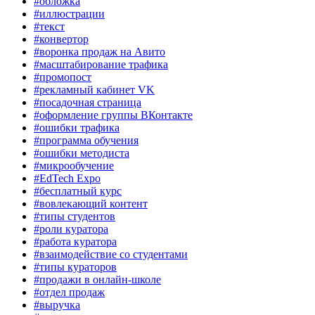
#обложка
#иллюстрации
#текст
#конвертор
#воронка продаж на Авито
#масштабирование трафика
#промопост
#рекламный кабинет VK
#посадочная страница
#оформление группы ВКонтакте
#ошибки трафика
#программа обучения
#ошибки методиста
#микрообучение
#EdTech Expo
#бесплатный курс
#вовлекающий контент
#типы студентов
#роли куратора
#работа куратора
#взаимодействие со студентами
#типы кураторов
#продажи в онлайн-школе
#отдел продаж
#выручка