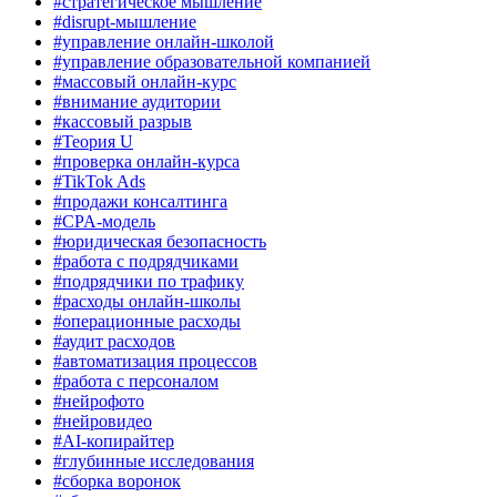
#стратегическое мышление
#disrupt-мышление
#управление онлайн-школой
#управление образовательной компанией
#массовый онлайн-курс
#внимание аудитории
#кассовый разрыв
#Теория U
#проверка онлайн-курса
#TikTok Ads
#продажи консалтинга
#CPA-модель
#юридическая безопасность
#работа с подрядчиками
#подрядчики по трафику
#расходы онлайн-школы
#операционные расходы
#аудит расходов
#автоматизация процессов
#работа с персоналом
#нейрофото
#нейровидео
#AI-копирайтер
#глубинные исследования
#сборка воронок