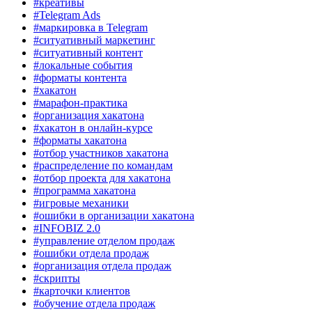
#креативы
#Telegram Ads
#маркировка в Telegram
#ситуативный маркетинг
#ситуативный контент
#локальные события
#форматы контента
#хакатон
#марафон-практика
#организация хакатона
#хакатон в онлайн-курсе
#форматы хакатона
#отбор участников хакатона
#распределение по командам
#отбор проекта для хакатона
#программа хакатона
#игровые механики
#ошибки в организации хакатона
#INFOBIZ 2.0
#управление отделом продаж
#ошибки отдела продаж
#организация отдела продаж
#скрипты
#карточки клиентов
#обучение отдела продаж