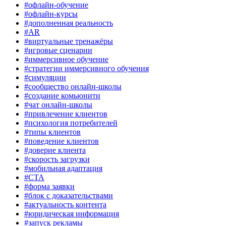
#офлайн-обучение
#офлайн-курсы
#дополненная реальность
#AR
#виртуальные тренажёры
#игровые сценарии
#иммерсивное обучение
#стратегии иммерсивного обучения
#симуляции
#сообщество онлайн-школы
#создание комьюнити
#чат онлайн-школы
#привлечение клиентов
#психология потребителей
#типы клиентов
#поведение клиентов
#доверие клиента
#скорость загрузки
#мобильная адаптация
#CTA
#форма заявки
#блок с доказательствами
#актуальность контента
#юридическая информация
#запуск рекламы