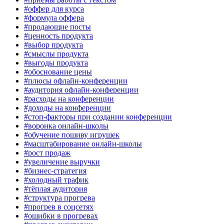
#оффер для курса
#формула оффера
#продающие посты
#ценность продукта
#выбор продукта
#смыслы продукта
#выгоды продукта
#обоснование цены
#плюсы офлайн-конференции
#аудитория офлайн-конференции
#расходы на конференции
#доходы на конференции
#стоп-факторы при создании конференции
#воронка онлайн-школы
#обучение пошиву игрушек
#масштабирование онлайн-школы
#рост продаж
#увеличение выручки
#бизнес-стратегия
#холодный трафик
#тёплая аудитория
#структура прогрева
#прогрев в соцсетях
#ошибки в прогревах