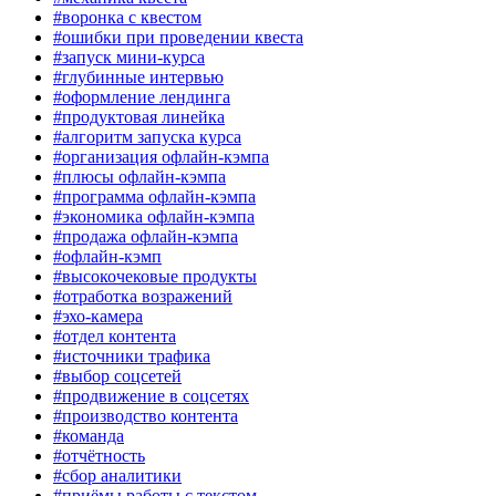
#воронка с квестом
#ошибки при проведении квеста
#запуск мини-курса
#глубинные интервью
#оформление лендинга
#продуктовая линейка
#алгоритм запуска курса
#организация офлайн-кэмпа
#плюсы офлайн-кэмпа
#программа офлайн-кэмпа
#экономика офлайн-кэмпа
#продажа офлайн-кэмпа
#офлайн-кэмп
#высокочековые продукты
#отработка возражений
#эхо-камера
#отдел контента
#источники трафика
#выбор соцсетей
#продвижение в соцсетях
#производство контента
#команда
#отчётность
#сбор аналитики
#приёмы работы с текстом