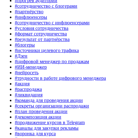
#прогрев аудитории
#сотрудничество с блогерами
#партнёрство
#инфлюенсеры
#сотрудничество с инфлюенсерами
#условия сотрудничества
#формат сотрудничества
#результат от партнёрства
#блогеры
#источники целевого трафика
#Дзен
#цифровой менеджер по продажам
#ИИ-менеджер
#нейросеть
#трудности в работе цифрового менеджера
#акция
#распродажа
#ликвидация
#команда для проведения акции
#секреты организации распродажи
#план проведения акции
#декомпозиция акции
#продвижение курсов в Telegram
#каналы для закупки рекламы
#воронка для курса