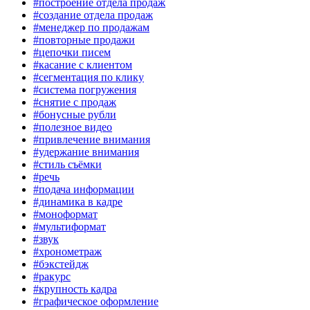
#построение отдела продаж
#создание отдела продаж
#менеджер по продажам
#повторные продажи
#цепочки писем
#касание с клиентом
#сегментация по клику
#система погружения
#снятие с продаж
#бонусные рубли
#полезное видео
#привлечение внимания
#удержание внимания
#стиль съёмки
#речь
#подача информации
#динамика в кадре
#моноформат
#мультиформат
#звук
#хронометраж
#бэкстейдж
#ракурс
#крупность кадра
#графическое оформление