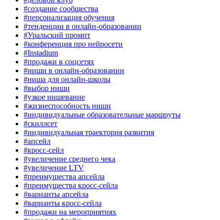
#создание сообщества
#персонализация обучения
#тенденции в онлайн-образовании
#Уральский промпт
#конференция про нейросети
#Instadium
#продажи в соцсетях
#ниши в онлайн-образовании
#ниша для онлайн-школы
#выбор ниши
#узкое нишевание
#жизнеспособность ниши
#индивидуальные образовательные маршруты
#скиллсет
#индивидуальная траектория развития
#апсейл
#кросс-сейл
#увеличение среднего чека
#увеличение LTV
#преимущества апсейла
#преимущества кросс-сейла
#варианты апсейла
#варианты кросс-сейла
#продажи на мероприятиях