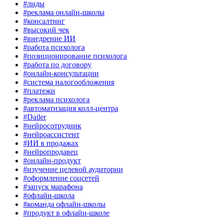
#лиды
#реклама онлайн-школы
#консалтинг
#высокий чек
#внедрение ИИ
#работа психолога
#позиционирование психолога
#работа по договору
#онлайн-консультации
#система налогообложения
#платежи
#реклама психолога
#автоматизация колл-центра
#Dailer
#нейросотрудник
#нейроассистент
#ИИ в продажах
#нейропродавец
#онлайн-продукт
#изучение целевой аудитории
#оформление соцсетей
#запуск марафона
#офлайн-школа
#команда офлайн-школы
#продукт в офлайн-школе