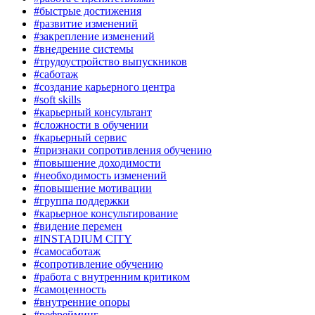
#быстрые достижения
#развитие изменений
#закрепление изменений
#внедрение системы
#трудоустройство выпускников
#саботаж
#создание карьерного центра
#soft skills
#карьерный консультант
#сложности в обучении
#карьерный сервис
#признаки сопротивления обучению
#повышение доходимости
#необходимость изменений
#повышение мотивации
#группа поддержки
#карьерное консультирование
#видение перемен
#INSTADIUM CITY
#самосаботаж
#сопротивление обучению
#работа с внутренним критиком
#самоценность
#внутренние опоры
#рефрейминг