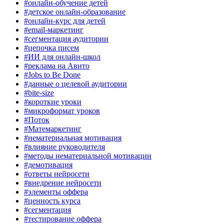
#онлайн-обучение детей
#детское онлайн-образование
#онлайн-курс для детей
#email-маркетинг
#сегментация аудитории
#цепочка писем
#ИИ для онлайн-школ
#реклама на Авито
#Jobs to Be Done
#данные о целевой аудитории
#bite-size
#короткие уроки
#микроформат уроков
#Поток
#Матемаркетинг
#нематериальная мотивация
#влияние руководителя
#методы нематериальной мотивации
#демотивация
#ответы нейросети
#внедрение нейросети
#элементы оффера
#ценность курса
#сегментация
#тестирование оффера