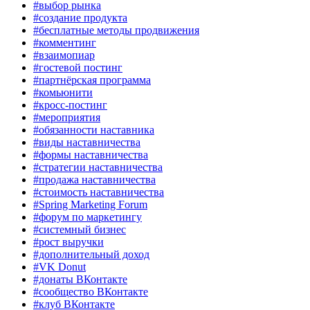
#выбор рынка
#создание продукта
#бесплатные методы продвижения
#комментинг
#взаимопиар
#гостевой постинг
#партнёрская программа
#комьюнити
#кросс-постинг
#мероприятия
#обязанности наставника
#виды наставничества
#формы наставничества
#стратегии наставничества
#продажа наставничества
#стоимость наставничества
#Spring Marketing Forum
#форум по маркетингу
#системный бизнес
#рост выручки
#дополнительный доход
#VK Donut
#донаты ВКонтакте
#сообщество ВКонтакте
#клуб ВКонтакте