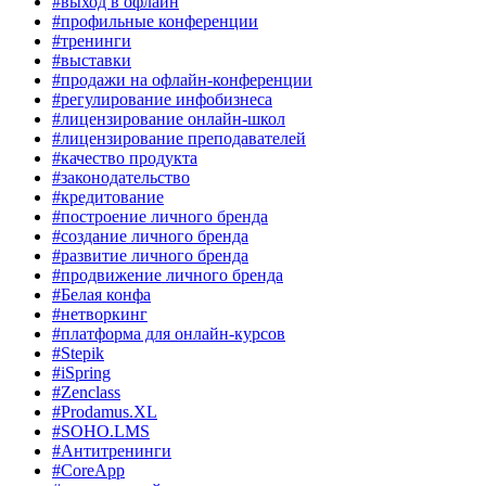
#выход в офлайн
#профильные конференции
#тренинги
#выставки
#продажи на офлайн-конференции
#регулирование инфобизнеса
#лицензирование онлайн-школ
#лицензирование преподавателей
#качество продукта
#законодательство
#кредитование
#построение личного бренда
#создание личного бренда
#развитие личного бренда
#продвижение личного бренда
#Белая конфа
#нетворкинг
#платформа для онлайн-курсов
#Stepik
#iSpring
#Zenclass
#Prodamus.XL
#SOHO.LMS
#Антитренинги
#CoreApp