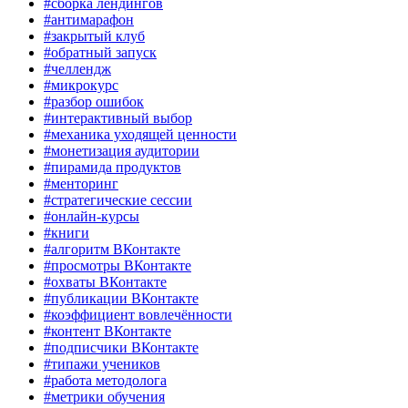
#сборка лендингов
#антимарафон
#закрытый клуб
#обратный запуск
#челлендж
#микрокурс
#разбор ошибок
#интерактивный выбор
#механика уходящей ценности
#монетизация аудитории
#пирамида продуктов
#менторинг
#стратегические сессии
#онлайн-курсы
#книги
#алгоритм ВКонтакте
#просмотры ВКонтакте
#охваты ВКонтакте
#публикации ВКонтакте
#коэффициент вовлечённости
#контент ВКонтакте
#подписчики ВКонтакте
#типажи учеников
#работа методолога
#метрики обучения