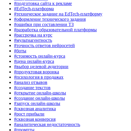
#подготовка сайта к рекламе
#EdTech-платформа
#техническое задание на EdTech-платформу
#оформление технического задания
#ошибки при составлении ТЗ
#разработка образовательной платформы
#рассрочка на курс
#мультиагентность
#точность ответов нейросетей
#боты
#стоимость онлайн-курса
#цена онлайн-курса
#выбор целевой аудитории
#продуктовая воронка
#психология в продажах
#анализ отзывов
#создание текстов
#открытие онлайн-школы
#создание онлайн-школы
#запуск онлайн-школы
#сквозная аналитика
#рост прибыли
#сквозная конверсия
#аналитическая недостаточность
#промпты