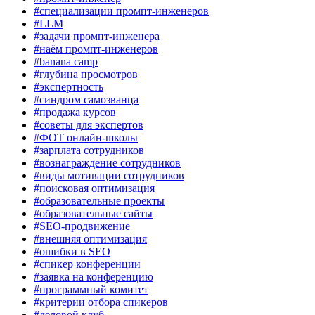
#специализации промпт-инженеров
#LLM
#задачи промпт-инженера
#наём промпт-инженеров
#banana camp
#глубина просмотров
#экспертность
#синдром самозванца
#продажа курсов
#советы для экспертов
#ФОТ онлайн-школы
#зарплата сотрудников
#вознаграждение сотрудников
#виды мотивации сотрудников
#поисковая оптимизация
#образовательные проекты
#образовательные сайты
#SEO-продвижение
#внешняя оптимизация
#ошибки в SEO
#спикер конференции
#заявка на конференцию
#программный комитет
#критерии отбора спикеров
#деловой клуб