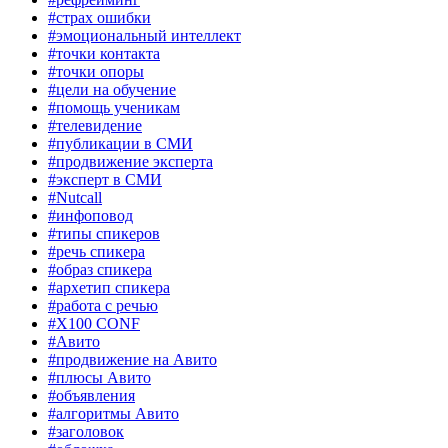
#страх ошибки
#эмоциональный интеллект
#точки контакта
#точки опоры
#цели на обучение
#помощь ученикам
#телевидение
#публикации в СМИ
#продвижение эксперта
#эксперт в СМИ
#Nutcall
#инфоповод
#типы спикеров
#речь спикера
#образ спикера
#архетип спикера
#работа с речью
#X100 CONF
#Авито
#продвижение на Авито
#плюсы Авито
#объявления
#алгоритмы Авито
#заголовок