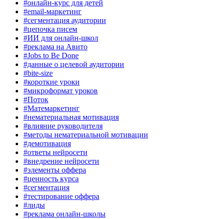
#онлайн-курс для детей
#email-маркетинг
#сегментация аудитории
#цепочка писем
#ИИ для онлайн-школ
#реклама на Авито
#Jobs to Be Done
#данные о целевой аудитории
#bite-size
#короткие уроки
#микроформат уроков
#Поток
#Матемаркетинг
#нематериальная мотивация
#влияние руководителя
#методы нематериальной мотивации
#демотивация
#ответы нейросети
#внедрение нейросети
#элементы оффера
#ценность курса
#сегментация
#тестирование оффера
#лиды
#реклама онлайн-школы