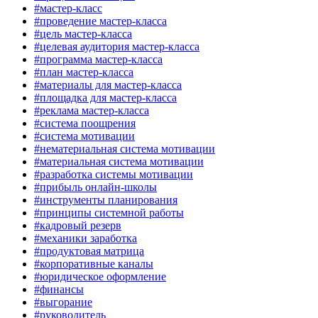
#мастер-класс
#проведение мастер-класса
#цель мастер-класса
#целевая аудитория мастер-класса
#программа мастер-класса
#план мастер-класса
#материалы для мастер-класса
#площадка для мастер-класса
#реклама мастер-класса
#система поощрения
#система мотивации
#нематериальная система мотивации
#материальная система мотивации
#разработка системы мотивации
#прибыль онлайн-школы
#инструменты планирования
#принципы системной работы
#кадровый резерв
#механики заработка
#продуктовая матрица
#корпоративные каналы
#юридическое оформление
#финансы
#выгорание
#руководитель