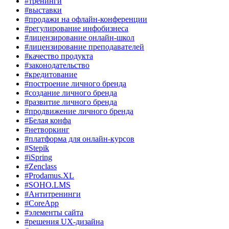
#тренинги
#выставки
#продажи на офлайн-конференции
#регулирование инфобизнеса
#лицензирование онлайн-школ
#лицензирование преподавателей
#качество продукта
#законодательство
#кредитование
#построение личного бренда
#создание личного бренда
#развитие личного бренда
#продвижение личного бренда
#Белая конфа
#нетворкинг
#платформа для онлайн-курсов
#Stepik
#iSpring
#Zenclass
#Prodamus.XL
#SOHO.LMS
#Антитренинги
#CoreApp
#элементы сайта
#решения UX-дизайна