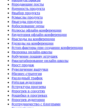
#продающие посты
#ценность продукта
#выбор продукта
#смыслы продукта
#выгоды продукта
#обоснование цены
#плюсы офлайн-конференции
#аудитория офлайн-конференции
#расходы на конференции
#доходы на конференции
#стоп-факторы при создании конференции
#воронка онлайн-школы
#обучение пошиву игрушек
#масштабирование онлайн-школы
#рост продаж
#увеличение выручки
#бизнес-стратегия
#холодный трафик
#тёплая аудитория
#структура прогрева
#прогрев в соцсетях
#ошибки в прогревах
#прогрев аудитории
#сотрудничество с блогерами