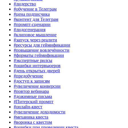
#лидерство
#обучение в Телеграм
#цена подписчика
#контент для Телеграм
#промпт-сценарии
#лидогенерация
#клиповое мышление
#запуск через реалити
#ресурсы для геймификации
#повышение вовлечённости
#форматы геймификации
#экспертные рилсы
#ошибки интервьюеров
#день открытых дверей
#предобучение
#доступ к записям
#увеличение конверсии
#повтор вебинара
#дожимные письма
#Питерский промпт
#онлайн-квест
#увеличение доходимости
#механика квеста
#воронка с квестом
#ошибки при проведении квеста