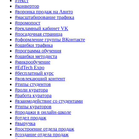
#текст
#конвертор
#воронка продаж на Авито
#масштабирование трафика
#промопост
#рекламный кабинет VK
#посадочная страница
#оформление группы ВКонтакте
#ошибки трафика
#программа обучения
#ошибки методиста
#микрообучение
#EdTech Expo
#бесплатный курс
#вовлекающий контент
#типы студентов
#роли куратора
#работа куратора
#взаимодействие со студентами
#типы кураторов
#продажи в онлайн-школе
#отдел продаж
#выручка
#построение отдела продаж
#создание отдела продаж