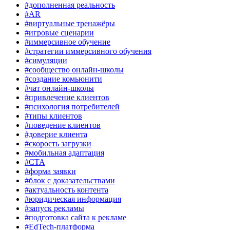
#дополненная реальность
#AR
#виртуальные тренажёры
#игровые сценарии
#иммерсивное обучение
#стратегии иммерсивного обучения
#симуляции
#сообщество онлайн-школы
#создание комьюнити
#чат онлайн-школы
#привлечение клиентов
#психология потребителей
#типы клиентов
#поведение клиентов
#доверие клиента
#скорость загрузки
#мобильная адаптация
#CTA
#форма заявки
#блок с доказательствами
#актуальность контента
#юридическая информация
#запуск рекламы
#подготовка сайта к рекламе
#EdTech-платформа