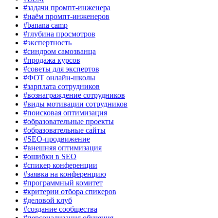
#задачи промпт-инженера
#наём промпт-инженеров
#banana camp
#глубина просмотров
#экспертность
#синдром самозванца
#продажа курсов
#советы для экспертов
#ФОТ онлайн-школы
#зарплата сотрудников
#вознаграждение сотрудников
#виды мотивации сотрудников
#поисковая оптимизация
#образовательные проекты
#образовательные сайты
#SEO-продвижение
#внешняя оптимизация
#ошибки в SEO
#спикер конференции
#заявка на конференцию
#программный комитет
#критерии отбора спикеров
#деловой клуб
#создание сообщества
#персонализация обучения