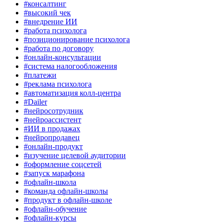
#консалтинг
#высокий чек
#внедрение ИИ
#работа психолога
#позиционирование психолога
#работа по договору
#онлайн-консультации
#система налогообложения
#платежи
#реклама психолога
#автоматизация колл-центра
#Dailer
#нейросотрудник
#нейроассистент
#ИИ в продажах
#нейропродавец
#онлайн-продукт
#изучение целевой аудитории
#оформление соцсетей
#запуск марафона
#офлайн-школа
#команда офлайн-школы
#продукт в офлайн-школе
#офлайн-обучение
#офлайн-курсы