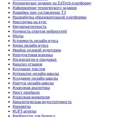
#техническое задание на EdTech-платформу
#оформление технического задания
#ошибки при составлении ТЗ
#разработка образовательной платформы
#рассрочка на курс
#мультиагентность
#точность ответов нейросетей
#боты
#стоимость онлайн-курса
#цена онлайн-курса
#выбор целевой аудитории
#продуктовая воронка
#психология в продажах
#анализ отзывов
#создание текстов
#открытие онлайн-школы
#создание онлайн-школы
#запуск онлайн-школы
#сквозная аналитика
#рост прибыли
#сквозная конверсия
#аналитическая недостаточность
#промпты
#GPT-агенты
#нейросети для бизнеса