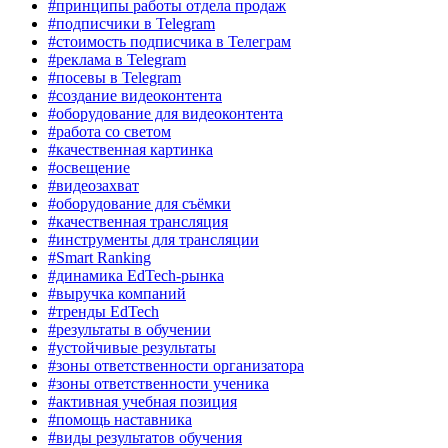
#принципы работы отдела продаж
#подписчики в Telegram
#стоимость подписчика в Телеграм
#реклама в Telegram
#посевы в Telegram
#создание видеоконтента
#оборудование для видеоконтента
#работа со светом
#качественная картинка
#освещение
#видеозахват
#оборудование для съёмки
#качественная трансляция
#инструменты для трансляции
#Smart Ranking
#динамика EdTech-рынка
#выручка компаний
#тренды EdTech
#результаты в обучении
#устойчивые результаты
#зоны ответственности организатора
#зоны ответственности ученика
#активная учебная позиция
#помощь наставника
#виды результатов обучения