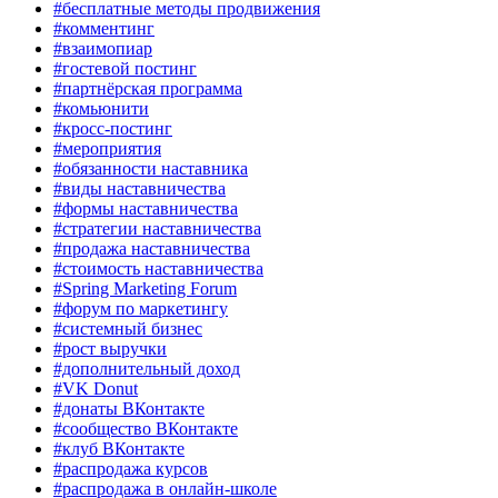
#бесплатные методы продвижения
#комментинг
#взаимопиар
#гостевой постинг
#партнёрская программа
#комьюнити
#кросс-постинг
#мероприятия
#обязанности наставника
#виды наставничества
#формы наставничества
#стратегии наставничества
#продажа наставничества
#стоимость наставничества
#Spring Marketing Forum
#форум по маркетингу
#системный бизнес
#рост выручки
#дополнительный доход
#VK Donut
#донаты ВКонтакте
#сообщество ВКонтакте
#клуб ВКонтакте
#распродажа курсов
#распродажа в онлайн-школе