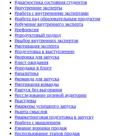
#диагностика состояния студентов
#внутренние эксперты
#работа с внутренними экспертами
#работа над образовательным продуктом
#обучение внутреннего эксперта
#рефлексия
#продуктовый подход
#выбор внутренних экспертов
#мотивация эксперта
#подготовка к выступлению
#воронка для запуска
#лист ожидания
#продажи в блоге
#аналитика
#команда для запуска
#мотивация команды
#запуск без выгорания
#исследование целевой аудитории
#кастдевы
#маркеры успешного запуска
#карта смыслов
#маркетинговая подготовка к запуску
#работа с мышлением
#знание воронки продаж
#использование этапов продаж