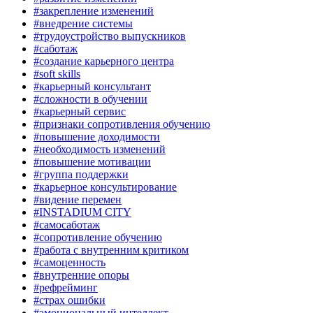
#закрепление изменений
#внедрение системы
#трудоустройство выпускников
#саботаж
#создание карьерного центра
#soft skills
#карьерный консультант
#сложности в обучении
#карьерный сервис
#признаки сопротивления обучению
#повышение доходимости
#необходимость изменений
#повышение мотивации
#группа поддержки
#карьерное консультирование
#видение перемен
#INSTADIUM CITY
#самосаботаж
#сопротивление обучению
#работа с внутренним критиком
#самоценность
#внутренние опоры
#рефрейминг
#страх ошибки
#эмоциональный интеллект