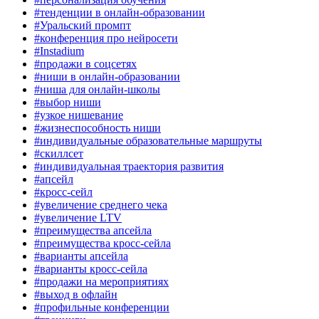
#тенденции в онлайн-образовании
#Уральский промпт
#конференция про нейросети
#Instadium
#продажи в соцсетях
#ниши в онлайн-образовании
#ниша для онлайн-школы
#выбор ниши
#узкое нишевание
#жизнеспособность ниши
#индивидуальные образовательные маршруты
#скиллсет
#индивидуальная траектория развития
#апсейл
#кросс-сейл
#увеличение среднего чека
#увеличение LTV
#преимущества апсейла
#преимущества кросс-сейла
#варианты апсейла
#варианты кросс-сейла
#продажи на мероприятиях
#выход в офлайн
#профильные конференции