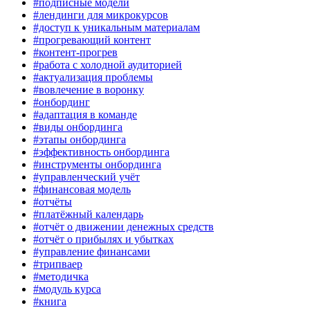
#подписные модели
#лендинги для микрокурсов
#доступ к уникальным материалам
#прогревающий контент
#контент-прогрев
#работа с холодной аудиторией
#актуализация проблемы
#вовлечение в воронку
#онбординг
#адаптация в команде
#виды онбординга
#этапы онбординга
#эффективность онбординга
#инструменты онбординга
#управленческий учёт
#финансовая модель
#отчёты
#платёжный календарь
#отчёт о движении денежных средств
#отчёт о прибылях и убытках
#управление финансами
#трипваер
#методичка
#модуль курса
#книга