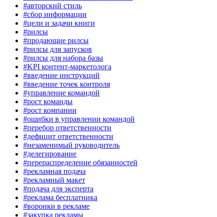
#авторский стиль
#сбор информации
#цели и задачи книги
#рилсы
#продающие рилсы
#рилсы для запусков
#рилсы для набора базы
#KPI контент-маркетолога
#введение инструкций
#введение точек контроля
#управление командой
#рост команды
#рост компании
#ошибки в управлении командой
#перебор ответственности
#дефицит ответственности
#незаменимый руководитель
#делегирование
#перераспределение обязанностей
#рекламная подача
#рекламный макет
#подача для эксперта
#реклама бесплатника
#воронки в рекламе
#закупка рекламы