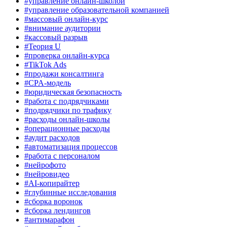
#управление онлайн-школой
#управление образовательной компанией
#массовый онлайн-курс
#внимание аудитории
#кассовый разрыв
#Теория U
#проверка онлайн-курса
#TikTok Ads
#продажи консалтинга
#CPA-модель
#юридическая безопасность
#работа с подрядчиками
#подрядчики по трафику
#расходы онлайн-школы
#операционные расходы
#аудит расходов
#автоматизация процессов
#работа с персоналом
#нейрофото
#нейровидео
#AI-копирайтер
#глубинные исследования
#сборка воронок
#сборка лендингов
#антимарафон