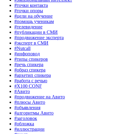
#точки контакта
#точки опоры
#цели на обучение
#помощь ученикам
#телевидение
#публикации в СМИ
#продвижение эксперта
#эксперт в СМИ
#Nutcall
#инфоповод
#типы спикеров
#речь спикера
#образ спикера
#архетип спикера
#работа с речью
#X100 CONF
#Авито
#продвижение на Авито
#плюсы Авито
#объявления
#алгоритмы Авито
#заголовок
#обложка
#иллюстрации