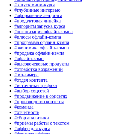
#запуск мини-курса
#глубинные интервью
#оформление лендинга
#продуктовая линейка
#алгоритм запуска курса
#организация офлайн-кэмпа
#плюсы офлайн-кэмпа
#программа офлайн-кэмпа
#экономика офлайн-кэмпа
#продажа офлайн-кэмпа
#офлайн-кэмп
#высокочековые продукты
#отработка возражений
#эхо-камера
#отдел контента
#источники трафика
#выбор соцсетей
#продвижение в соцсетях
#производство контента
#команда
#отчётность
#сбор аналитики
#приёмы работы с текстом
#оффер для курса
#формула оффера