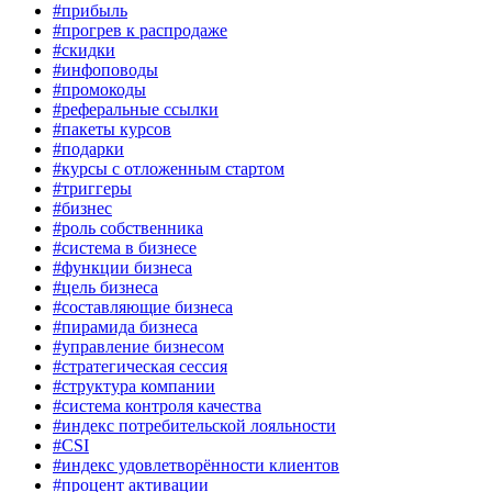
#прибыль
#прогрев к распродаже
#скидки
#инфоповоды
#промокоды
#реферальные ссылки
#пакеты курсов
#подарки
#курсы с отложенным стартом
#триггеры
#бизнес
#роль собственника
#система в бизнесе
#функции бизнеса
#цель бизнеса
#составляющие бизнеса
#пирамида бизнеса
#управление бизнесом
#стратегическая сессия
#структура компании
#система контроля качества
#индекс потребительской лояльности
#CSI
#индекс удовлетворённости клиентов
#процент активации