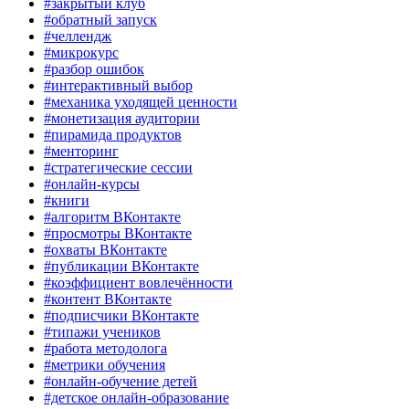
#закрытый клуб
#обратный запуск
#челлендж
#микрокурс
#разбор ошибок
#интерактивный выбор
#механика уходящей ценности
#монетизация аудитории
#пирамида продуктов
#менторинг
#стратегические сессии
#онлайн-курсы
#книги
#алгоритм ВКонтакте
#просмотры ВКонтакте
#охваты ВКонтакте
#публикации ВКонтакте
#коэффициент вовлечённости
#контент ВКонтакте
#подписчики ВКонтакте
#типажи учеников
#работа методолога
#метрики обучения
#онлайн-обучение детей
#детское онлайн-образование