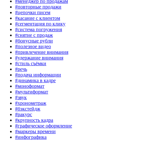
#менеджер по продажам
#повторные продажи
#цепочки писем
#касание с клиентом
#сегментация по клику
#система погружения
#снятие с продаж
#бонусные рубли
#полезное видео
#привлечение внимания
#удержание внимания
#стиль съёмки
#речь
#подача информации
#динамика в кадре
#моноформат
#мультиформат
#звук
#хронометраж
#бэкстейдж
#ракурс
#крупность кадра
#графическое оформление
#маркеры времени
#инфографика