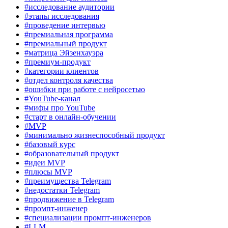
#исследование аудитории
#этапы исследования
#проведение интервью
#премиальная программа
#премиальный продукт
#матрица Эйзенхауэра
#премиум-продукт
#категории клиентов
#отдел контроля качества
#ошибки при работе с нейросетью
#YouTube-канал
#мифы про YouTube
#старт в онлайн-обучении
#MVP
#минимально жизнеспособный продукт
#базовый курс
#образовательный продукт
#идеи MVP
#плюсы MVP
#преимущества Telegram
#недостатки Telegram
#продвижение в Telegram
#промпт-инженер
#специализации промпт-инженеров
#LLM