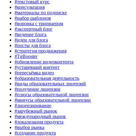
#текстовый курс
#консультация
#материалы по подписке
#набор шаблонов
#воронка с трипваером
#экспертный блог
#ведение блога
#идеи для блога
#посты для блога
#стратегия продвижения
#TgBooster
#обновление видеоконтента
#устаревший контент
#пересъёмка видео
#образовательная деятельность
#виды образовательных лицензий
#получение лицензии
#плюсы образовательной лицензии
#минусы образовательной лицензии
#лицензирование
#зарубежный рынок
#международный рынок
#локализация продукта
#выбор рынка
#создание продукта