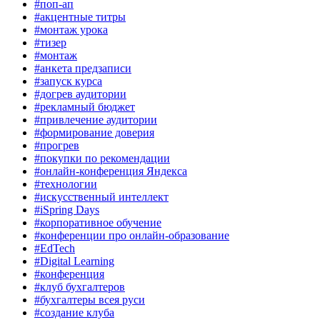
#поп-ап
#акцентные титры
#монтаж урока
#тизер
#монтаж
#анкета предзаписи
#запуск курса
#догрев аудитории
#рекламный бюджет
#привлечение аудитории
#формирование доверия
#прогрев
#покупки по рекомендации
#онлайн-конференция Яндекса
#технологии
#искусственный интеллект
#iSpring Days
#корпоративное обучение
#конференции про онлайн-образование
#EdTech
#Digital Learning
#конференция
#клуб бухгалтеров
#бухгалтеры всея руси
#создание клуба