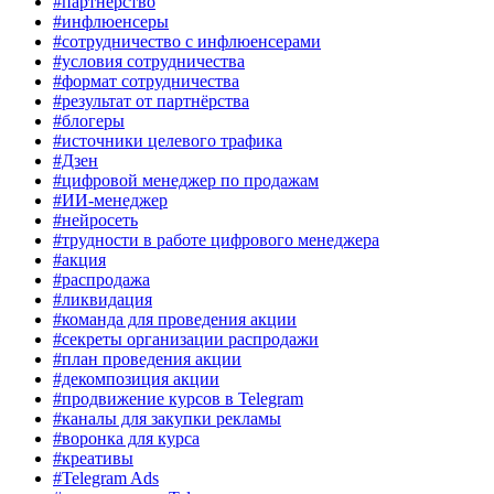
#партнёрство
#инфлюенсеры
#сотрудничество с инфлюенсерами
#условия сотрудничества
#формат сотрудничества
#результат от партнёрства
#блогеры
#источники целевого трафика
#Дзен
#цифровой менеджер по продажам
#ИИ-менеджер
#нейросеть
#трудности в работе цифрового менеджера
#акция
#распродажа
#ликвидация
#команда для проведения акции
#секреты организации распродажи
#план проведения акции
#декомпозиция акции
#продвижение курсов в Telegram
#каналы для закупки рекламы
#воронка для курса
#креативы
#Telegram Ads