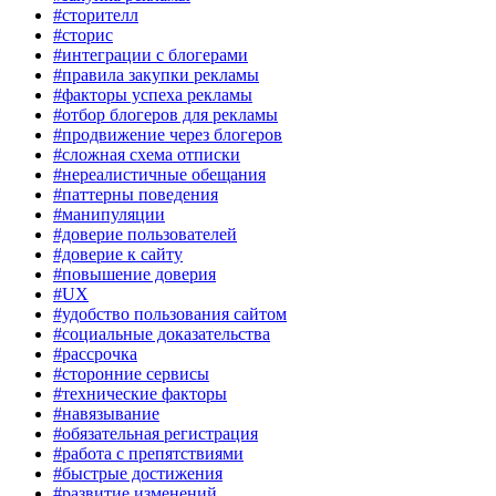
#сторителл
#сторис
#интеграции с блогерами
#правила закупки рекламы
#факторы успеха рекламы
#отбор блогеров для рекламы
#продвижение через блогеров
#сложная схема отписки
#нереалистичные обещания
#паттерны поведения
#манипуляции
#доверие пользователей
#доверие к сайту
#повышение доверия
#UX
#удобство пользования сайтом
#социальные доказательства
#рассрочка
#сторонние сервисы
#технические факторы
#навязывание
#обязательная регистрация
#работа с препятствиями
#быстрые достижения
#развитие изменений