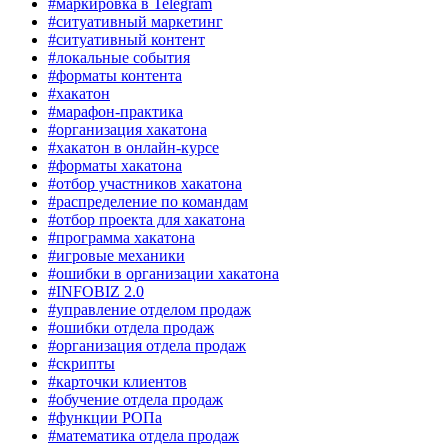
#маркировка в Telegram
#ситуативный маркетинг
#ситуативный контент
#локальные события
#форматы контента
#хакатон
#марафон-практика
#организация хакатона
#хакатон в онлайн-курсе
#форматы хакатона
#отбор участников хакатона
#распределение по командам
#отбор проекта для хакатона
#программа хакатона
#игровые механики
#ошибки в организации хакатона
#INFOBIZ 2.0
#управление отделом продаж
#ошибки отдела продаж
#организация отдела продаж
#скрипты
#карточки клиентов
#обучение отдела продаж
#функции РОПа
#математика отдела продаж