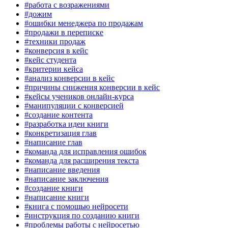
#работа с возражениями
#дожим
#ошибки менеджера по продажам
#продажи в переписке
#техники продаж
#конверсия в кейс
#кейс студента
#критерии кейса
#анализ конверсии в кейс
#причины снижения конверсии в кейс
#кейсы учеников онлайн-курса
#манипуляции с конверсией
#создание контента
#разработка идеи книги
#конкретизация глав
#написание глав
#команда для исправления ошибок
#команда для расширения текста
#написание введения
#написание заключения
#создание книги
#написание книги
#книга с помощью нейросети
#инструкция по созданию книги
#проблемы работы с нейросетью