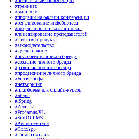
#профильные конференции
#тренинги
#выставки
#продажи на офлайн-конференции
#регулирование инфобизнеса
#лицензирование онлайн-школ
#лицензирование преподавателей
#качество продукта
#законодательство
#кредитование
#построение личного бренда
#создание личного бренда
#развитие личного бренда
#продвижение личного бренда
#Белая конфа
#нетворкинг
#платформа для онлайн-курсов
#Stepik
#iSpring
#Zenclass
#Prodamus.XL
#SOHO.LMS
#Антитренинги
#CoreApp
#элементы сайта