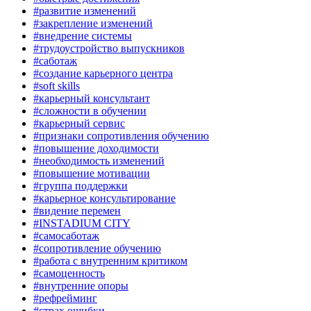
#развитие изменений
#закрепление изменений
#внедрение системы
#трудоустройство выпускников
#саботаж
#создание карьерного центра
#soft skills
#карьерный консультант
#сложности в обучении
#карьерный сервис
#признаки сопротивления обучению
#повышение доходимости
#необходимость изменений
#повышение мотивации
#группа поддержки
#карьерное консультирование
#видение перемен
#INSTADIUM CITY
#самосаботаж
#сопротивление обучению
#работа с внутренним критиком
#самоценность
#внутренние опоры
#рефрейминг
#страх ошибки