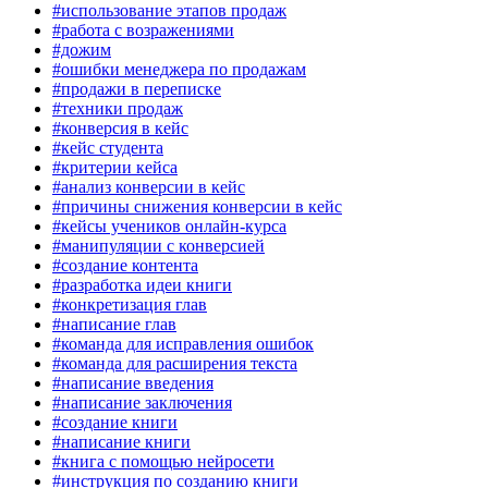
#использование этапов продаж
#работа с возражениями
#дожим
#ошибки менеджера по продажам
#продажи в переписке
#техники продаж
#конверсия в кейс
#кейс студента
#критерии кейса
#анализ конверсии в кейс
#причины снижения конверсии в кейс
#кейсы учеников онлайн-курса
#манипуляции с конверсией
#создание контента
#разработка идеи книги
#конкретизация глав
#написание глав
#команда для исправления ошибок
#команда для расширения текста
#написание введения
#написание заключения
#создание книги
#написание книги
#книга с помощью нейросети
#инструкция по созданию книги