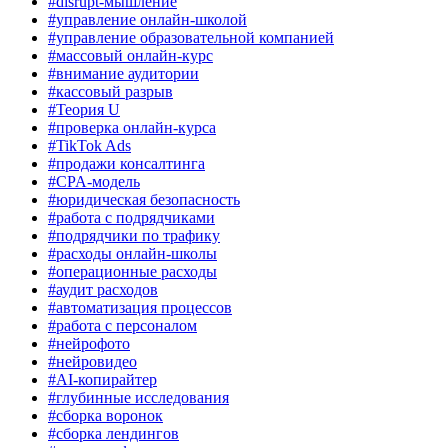
#disrupt-мышление
#управление онлайн-школой
#управление образовательной компанией
#массовый онлайн-курс
#внимание аудитории
#кассовый разрыв
#Теория U
#проверка онлайн-курса
#TikTok Ads
#продажи консалтинга
#CPA-модель
#юридическая безопасность
#работа с подрядчиками
#подрядчики по трафику
#расходы онлайн-школы
#операционные расходы
#аудит расходов
#автоматизация процессов
#работа с персоналом
#нейрофото
#нейровидео
#AI-копирайтер
#глубинные исследования
#сборка воронок
#сборка лендингов