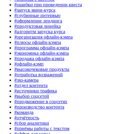
#ошибки при проведении квеста
#запуск мини-курса
#глубинные интервью
#оформление лендинга
#продуктовая линейка
#алгоритм запуска курса
#организация офлайн-кэмпа
#плюсы офлайн-кэмпа
#программа офлайн-кэмпа
#экономика офлайн-кэмпа
#продажа офлайн-кэмпа
#офлайн-кэмп
#высокочековые продукты
#отработка возражений
#эхо-камера
#отдел контента
#источники трафика
#выбор соцсетей
#продвижение в соцсетях
#производство контента
#команда
#отчётность
#сбор аналитики
#приёмы работы с текстом
#оффер для курса