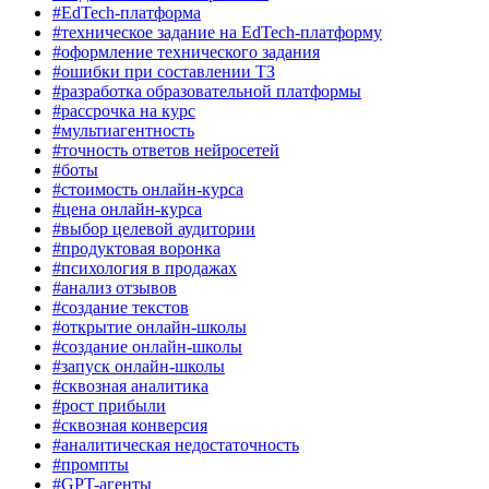
#EdTech-платформа
#техническое задание на EdTech-платформу
#оформление технического задания
#ошибки при составлении ТЗ
#разработка образовательной платформы
#рассрочка на курс
#мультиагентность
#точность ответов нейросетей
#боты
#стоимость онлайн-курса
#цена онлайн-курса
#выбор целевой аудитории
#продуктовая воронка
#психология в продажах
#анализ отзывов
#создание текстов
#открытие онлайн-школы
#создание онлайн-школы
#запуск онлайн-школы
#сквозная аналитика
#рост прибыли
#сквозная конверсия
#аналитическая недостаточность
#промпты
#GPT-агенты