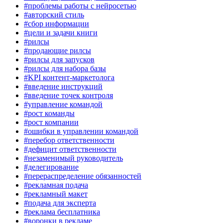
#проблемы работы с нейросетью
#авторский стиль
#сбор информации
#цели и задачи книги
#рилсы
#продающие рилсы
#рилсы для запусков
#рилсы для набора базы
#KPI контент-маркетолога
#введение инструкций
#введение точек контроля
#управление командой
#рост команды
#рост компании
#ошибки в управлении командой
#перебор ответственности
#дефицит ответственности
#незаменимый руководитель
#делегирование
#перераспределение обязанностей
#рекламная подача
#рекламный макет
#подача для эксперта
#реклама бесплатника
#воронки в рекламе