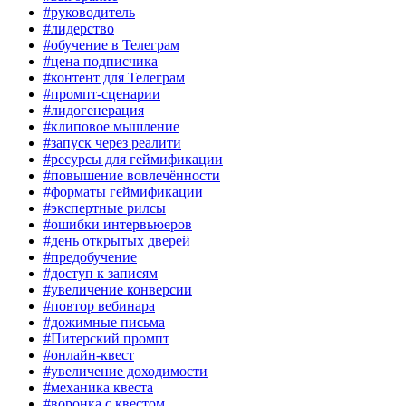
#руководитель
#лидерство
#обучение в Телеграм
#цена подписчика
#контент для Телеграм
#промпт-сценарии
#лидогенерация
#клиповое мышление
#запуск через реалити
#ресурсы для геймификации
#повышение вовлечённости
#форматы геймификации
#экспертные рилсы
#ошибки интервьюеров
#день открытых дверей
#предобучение
#доступ к записям
#увеличение конверсии
#повтор вебинара
#дожимные письма
#Питерский промпт
#онлайн-квест
#увеличение доходимости
#механика квеста
#воронка с квестом