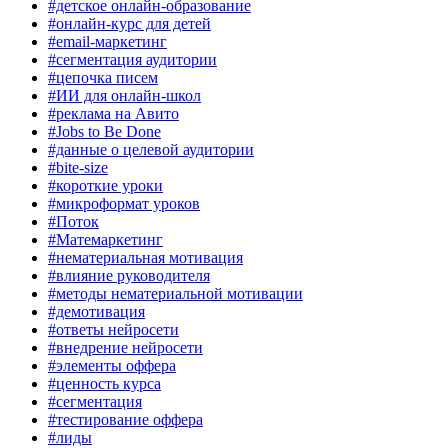
#детское онлайн-образование
#онлайн-курс для детей
#email-маркетинг
#сегментация аудитории
#цепочка писем
#ИИ для онлайн-школ
#реклама на Авито
#Jobs to Be Done
#данные о целевой аудитории
#bite-size
#короткие уроки
#микроформат уроков
#Поток
#Матемаркетинг
#нематериальная мотивация
#влияние руководителя
#методы нематериальной мотивации
#демотивация
#ответы нейросети
#внедрение нейросети
#элементы оффера
#ценность курса
#сегментация
#тестирование оффера
#лиды