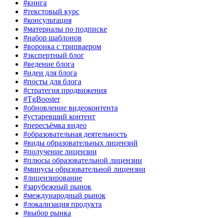
#книга
#текстовый курс
#консультация
#материалы по подписке
#набор шаблонов
#воронка с трипваером
#экспертный блог
#ведение блога
#идеи для блога
#посты для блога
#стратегия продвижения
#TgBooster
#обновление видеоконтента
#устаревший контент
#пересъёмка видео
#образовательная деятельность
#виды образовательных лицензий
#получение лицензии
#плюсы образовательной лицензии
#минусы образовательной лицензии
#лицензирование
#зарубежный рынок
#международный рынок
#локализация продукта
#выбор рынка