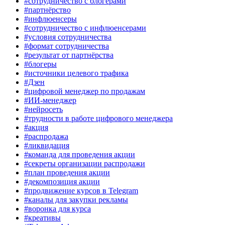
#сотрудничество с блогерами
#партнёрство
#инфлюенсеры
#сотрудничество с инфлюенсерами
#условия сотрудничества
#формат сотрудничества
#результат от партнёрства
#блогеры
#источники целевого трафика
#Дзен
#цифровой менеджер по продажам
#ИИ-менеджер
#нейросеть
#трудности в работе цифрового менеджера
#акция
#распродажа
#ликвидация
#команда для проведения акции
#секреты организации распродажи
#план проведения акции
#декомпозиция акции
#продвижение курсов в Telegram
#каналы для закупки рекламы
#воронка для курса
#креативы