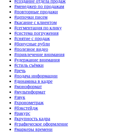
#создание отдела продаж
#менеджер по продажам
#повторные продажи
#цепочки писем
#касание с клиентом
#сегментация по клику
#система погружения
#снятие с продаж
#бонусные рубли
#полезное видео
#привлечение внимания
#удержание внимания
#стиль съёмки
#речь
#подача информации
#динамика в кадре
#моноформат
#мультиформат
#звук
#хронометраж
#бэкстейдж
#ракурс
#крупность кадра
#графическое оформление
#маркеры времени