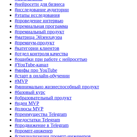
#нейросети для бизнеса
#исследование аудитории
#этапы исследования
#проведение интервью
#премиальная программа
#премиальный продукт
#матрица Эйзенхауэра
#премиум-продукт
#категории клиентов
#отдел контроля качества
#ошибки при работе с нейросетью
#YouTube-канал
#мифы про YouTube
#старт в онлайн-обучении
#MVP
#минимально жизнеспособный продукт
#базовый курс
#образовательный продукт
#идеи MVP
#плюсы MVP
#преимущества Telegram
#недостатки Telegram
#продвижение в Telegram
#промпт-инженер
#специализации промпт-инженеров