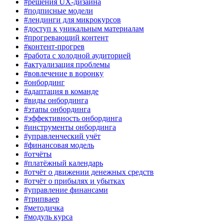
#решения UX-дизайна
#подписные модели
#лендинги для микрокурсов
#доступ к уникальным материалам
#прогревающий контент
#контент-прогрев
#работа с холодной аудиторией
#актуализация проблемы
#вовлечение в воронку
#онбординг
#адаптация в команде
#виды онбординга
#этапы онбординга
#эффективность онбординга
#инструменты онбординга
#управленческий учёт
#финансовая модель
#отчёты
#платёжный календарь
#отчёт о движении денежных средств
#отчёт о прибылях и убытках
#управление финансами
#трипваер
#методичка
#модуль курса