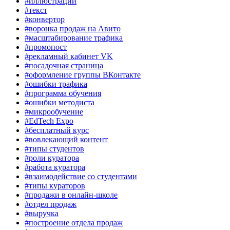
#иллюстрации
#текст
#конвертор
#воронка продаж на Авито
#масштабирование трафика
#промопост
#рекламный кабинет VK
#посадочная страница
#оформление группы ВКонтакте
#ошибки трафика
#программа обучения
#ошибки методиста
#микрообучение
#EdTech Expo
#бесплатный курс
#вовлекающий контент
#типы студентов
#роли куратора
#работа куратора
#взаимодействие со студентами
#типы кураторов
#продажи в онлайн-школе
#отдел продаж
#выручка
#построение отдела продаж