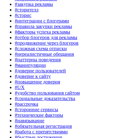
#закупка рекламы
#сторителл
#сторис
#интеграции с блогерами
#правила закупки рекламы
#факторы успеха рекламы
#отбор блогеров для рекламы
#продвижение через блогеров
#сложная схема отписки
#нереалистичные обещания
#паттерны поведения
#манипуляции
#доверие пользователей
#доверие к сайту
#повышение доверия
#UX
#удобство пользования сайтом
#социальные доказательства
#рассрочка
#сторонние сервисы
#технические факторы
#навязывание
#обязательная регистрация
#работа с препятствиями
#быстрые достижения