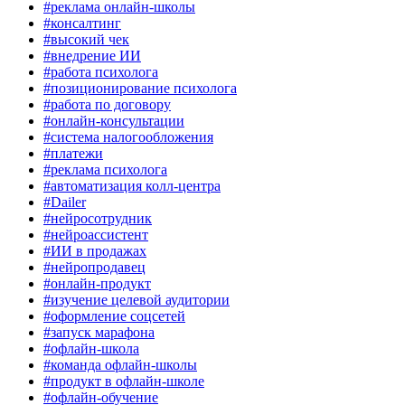
#реклама онлайн-школы
#консалтинг
#высокий чек
#внедрение ИИ
#работа психолога
#позиционирование психолога
#работа по договору
#онлайн-консультации
#система налогообложения
#платежи
#реклама психолога
#автоматизация колл-центра
#Dailer
#нейросотрудник
#нейроассистент
#ИИ в продажах
#нейропродавец
#онлайн-продукт
#изучение целевой аудитории
#оформление соцсетей
#запуск марафона
#офлайн-школа
#команда офлайн-школы
#продукт в офлайн-школе
#офлайн-обучение