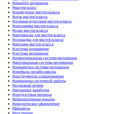
#процент активации
#мастер-класс
#проведение мастер-класса
#цель мастер-класса
#целевая аудитория мастер-класса
#программа мастер-класса
#план мастер-класса
#материалы для мастер-класса
#площадка для мастер-класса
#реклама мастер-класса
#система поощрения
#система мотивации
#нематериальная система мотивации
#материальная система мотивации
#разработка системы мотивации
#прибыль онлайн-школы
#инструменты планирования
#принципы системной работы
#кадровый резерв
#механики заработка
#продуктовая матрица
#корпоративные каналы
#юридическое оформление
#финансы
#выгорание