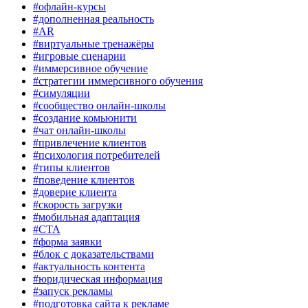
#офлайн-курсы
#дополненная реальность
#AR
#виртуальные тренажёры
#игровые сценарии
#иммерсивное обучение
#стратегии иммерсивного обучения
#симуляции
#сообщество онлайн-школы
#создание комьюнити
#чат онлайн-школы
#привлечение клиентов
#психология потребителей
#типы клиентов
#поведение клиентов
#доверие клиента
#скорость загрузки
#мобильная адаптация
#CTA
#форма заявки
#блок с доказательствами
#актуальность контента
#юридическая информация
#запуск рекламы
#подготовка сайта к рекламе