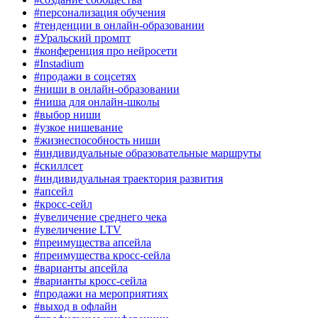
#персонализация обучения
#тенденции в онлайн-образовании
#Уральский промпт
#конференция про нейросети
#Instadium
#продажи в соцсетях
#ниши в онлайн-образовании
#ниша для онлайн-школы
#выбор ниши
#узкое нишевание
#жизнеспособность ниши
#индивидуальные образовательные маршруты
#скиллсет
#индивидуальная траектория развития
#апсейл
#кросс-сейл
#увеличение среднего чека
#увеличение LTV
#преимущества апсейла
#преимущества кросс-сейла
#варианты апсейла
#варианты кросс-сейла
#продажи на мероприятиях
#выход в офлайн