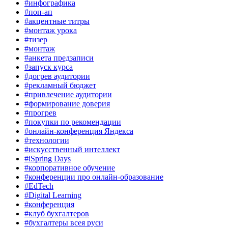
#инфографика
#поп-ап
#акцентные титры
#монтаж урока
#тизер
#монтаж
#анкета предзаписи
#запуск курса
#догрев аудитории
#рекламный бюджет
#привлечение аудитории
#формирование доверия
#прогрев
#покупки по рекомендации
#онлайн-конференция Яндекса
#технологии
#искусственный интеллект
#iSpring Days
#корпоративное обучение
#конференции про онлайн-образование
#EdTech
#Digital Learning
#конференция
#клуб бухгалтеров
#бухгалтеры всея руси