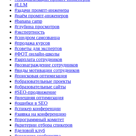
#LLM
#задачи промпт-инженера
#наём промпт-инженеров
#banana camp
#глубина просмотров
#экспертность
#синдром самозванца
#продажа курсов
#советы для экспертов
#ФОТ онлайн-школы
#зарплата сотрудников
#вознаграждение сотрудников
#виды мотивации сотрудников
#поисковая оптимизация
#образовательные проекты
#образовательные сайты
#SEO-продвижение
#внешняя оптимизация
#ошибки в SEO
#спикер конференции
#заявка на конференцию
#программный комитет
#критерии отбора спикеров
#деловой клуб
#создание сообщества