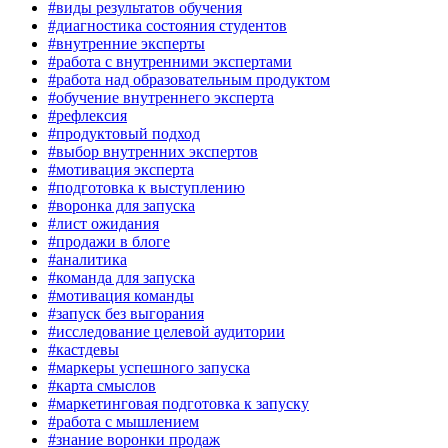
#виды результатов обучения
#диагностика состояния студентов
#внутренние эксперты
#работа с внутренними экспертами
#работа над образовательным продуктом
#обучение внутреннего эксперта
#рефлексия
#продуктовый подход
#выбор внутренних экспертов
#мотивация эксперта
#подготовка к выступлению
#воронка для запуска
#лист ожидания
#продажи в блоге
#аналитика
#команда для запуска
#мотивация команды
#запуск без выгорания
#исследование целевой аудитории
#кастдевы
#маркеры успешного запуска
#карта смыслов
#маркетинговая подготовка к запуску
#работа с мышлением
#знание воронки продаж