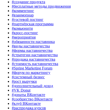
#создание продукта
#бесплатные методы продвижения
#комментинг
#взаимопиар
#гостевой постинг
#партнёрская программа
#комьюнити
#кросс-постинг
#мероприятия
#обязанности наставника
#виды наставничества
#формы наставничества
#стратегии наставничества
#продажа наставничества
#стоимость наставничества
#Spring Marketing Forum
#форум по маркетингу
#системный бизнес
#рост выручки
#дополнительный доход
#VK Donut
#донаты ВКонтакте
#сообщество ВКонтакте
#клуб ВКонтакте
#распродажа курсов