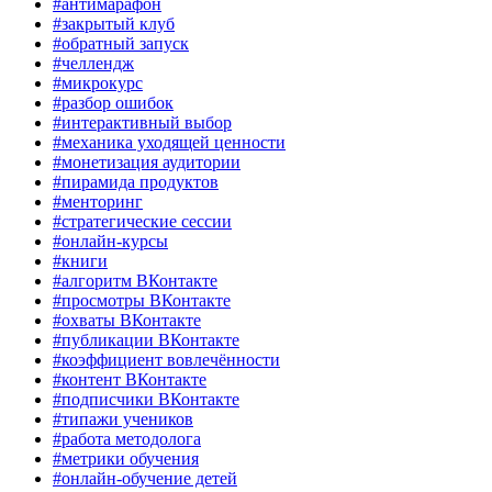
#антимарафон
#закрытый клуб
#обратный запуск
#челлендж
#микрокурс
#разбор ошибок
#интерактивный выбор
#механика уходящей ценности
#монетизация аудитории
#пирамида продуктов
#менторинг
#стратегические сессии
#онлайн-курсы
#книги
#алгоритм ВКонтакте
#просмотры ВКонтакте
#охваты ВКонтакте
#публикации ВКонтакте
#коэффициент вовлечённости
#контент ВКонтакте
#подписчики ВКонтакте
#типажи учеников
#работа методолога
#метрики обучения
#онлайн-обучение детей