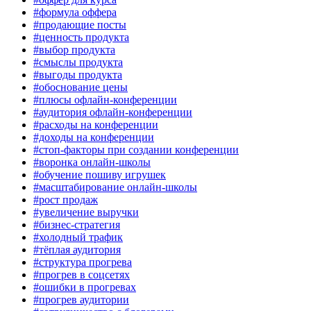
#формула оффера
#продающие посты
#ценность продукта
#выбор продукта
#смыслы продукта
#выгоды продукта
#обоснование цены
#плюсы офлайн-конференции
#аудитория офлайн-конференции
#расходы на конференции
#доходы на конференции
#стоп-факторы при создании конференции
#воронка онлайн-школы
#обучение пошиву игрушек
#масштабирование онлайн-школы
#рост продаж
#увеличение выручки
#бизнес-стратегия
#холодный трафик
#тёплая аудитория
#структура прогрева
#прогрев в соцсетях
#ошибки в прогревах
#прогрев аудитории