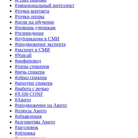
#эмоциональный интеллект
#точки контакта
#точки опоры
#цели на обучение
#помощь ученикам
#телевидение
#публикации в СМИ
#продвижение эксперта
#эксперт в СМИ
#Nutcall
#инфоповод
#типы спикеров
#речь спикера
#образ спикера
#архетип спикера
#работа с речью
#X100 CONF
#Авито
#продвижение на Авито
#плюсы Авито
#объявления
#алгоритмы Авито
#заголовок
#обложка