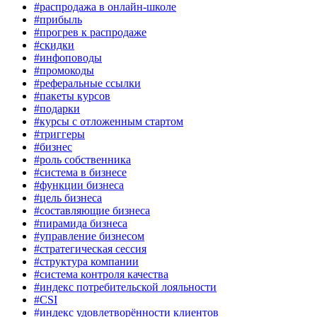
#распродажа в онлайн-школе
#прибыль
#прогрев к распродаже
#скидки
#инфоповоды
#промокоды
#реферальные ссылки
#пакеты курсов
#подарки
#курсы с отложенным стартом
#триггеры
#бизнес
#роль собственника
#система в бизнесе
#функции бизнеса
#цель бизнеса
#составляющие бизнеса
#пирамида бизнеса
#управление бизнесом
#стратегическая сессия
#структура компании
#система контроля качества
#индекс потребительской лояльности
#CSI
#индекс удовлетворённости клиентов