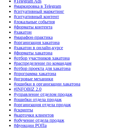
#Telegram Ads
#маркировка в Telegram
#ситуативный маркетинг
#ситуативный контент
#локальные события
#форматы контента
#хакатон
#марафон-практика
#организация хакатона
#хакатон в онлайн-курсе
#форматы хакатона
#отбор участников хакатона
#распределение по командам
#отбор проекта для хакатона
#программа хакатона
#игровые механики
#ошибки в организации хакатона
#INFOBIZ 2.0
#управление отделом продаж
#ошибки отдела продаж
#организация отдела продаж
#скрипты
#карточки клиентов
#обучение отдела продаж
#функции РОПа