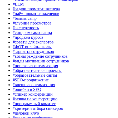
#LLM
#задачи промпт-инженера
#наём промпт-инженеров
#banana camp
#глубина просмотров
#экспертность
#синдром самозванца
#продажа курсов
#советы для экспертов
#ФОТ онлайн-школы
#зарплата сотрудников
#вознаграждение сотрудников
#виды мотивации сотрудников
#поисковая оптимизация
#образовательные проекты
#образовательные сайты
#SEO-продвижение
#внешняя оптимизация
#ошибки в SEO
#спикер конференции
#заявка на конференцию
#программный комитет
#критерии отбора спикеров
#деловой клуб
#создание сообщества