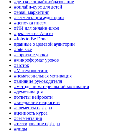
#детское онлайн-образование
#онлайн-курс для детей
#email-маркетинг
#сегментация аудитории
#цепочка писем
#ИИ для онлайн-школ
#реклама на Авито
#Jobs to Be Done
#данные о целевой аудитории
#bite-size
#короткие уроки
#микроформат уроков
#Поток
#Матемаркетинг
#нематериальная мотивация
#влияние руководителя
#методы нематериальной мотивации
#демотивация
#ответы нейросети
#внедрение нейросети
#элементы оффера
#ценность курса
#сегментация
#тестирование оффера
#лиды