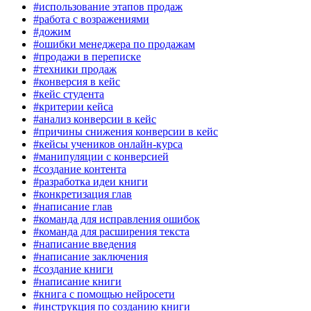
#использование этапов продаж
#работа с возражениями
#дожим
#ошибки менеджера по продажам
#продажи в переписке
#техники продаж
#конверсия в кейс
#кейс студента
#критерии кейса
#анализ конверсии в кейс
#причины снижения конверсии в кейс
#кейсы учеников онлайн-курса
#манипуляции с конверсией
#создание контента
#разработка идеи книги
#конкретизация глав
#написание глав
#команда для исправления ошибок
#команда для расширения текста
#написание введения
#написание заключения
#создание книги
#написание книги
#книга с помощью нейросети
#инструкция по созданию книги