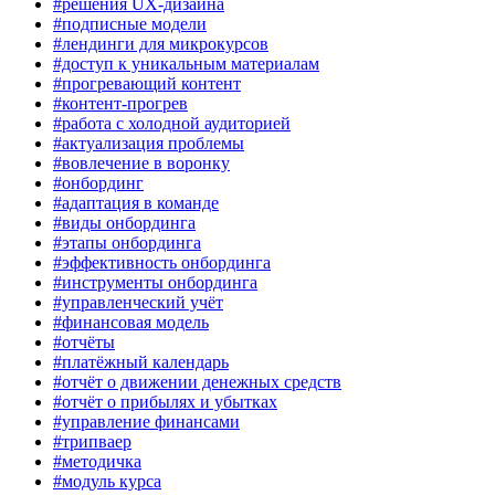
#решения UX-дизайна
#подписные модели
#лендинги для микрокурсов
#доступ к уникальным материалам
#прогревающий контент
#контент-прогрев
#работа с холодной аудиторией
#актуализация проблемы
#вовлечение в воронку
#онбординг
#адаптация в команде
#виды онбординга
#этапы онбординга
#эффективность онбординга
#инструменты онбординга
#управленческий учёт
#финансовая модель
#отчёты
#платёжный календарь
#отчёт о движении денежных средств
#отчёт о прибылях и убытках
#управление финансами
#трипваер
#методичка
#модуль курса