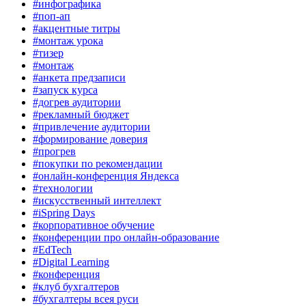
#инфографика
#поп-ап
#акцентные титры
#монтаж урока
#тизер
#монтаж
#анкета предзаписи
#запуск курса
#догрев аудитории
#рекламный бюджет
#привлечение аудитории
#формирование доверия
#прогрев
#покупки по рекомендации
#онлайн-конференция Яндекса
#технологии
#искусственный интеллект
#iSpring Days
#корпоративное обучение
#конференции про онлайн-образование
#EdTech
#Digital Learning
#конференция
#клуб бухгалтеров
#бухгалтеры всея руси