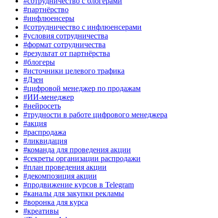
#сотрудничество с блогерами
#партнёрство
#инфлюенсеры
#сотрудничество с инфлюенсерами
#условия сотрудничества
#формат сотрудничества
#результат от партнёрства
#блогеры
#источники целевого трафика
#Дзен
#цифровой менеджер по продажам
#ИИ-менеджер
#нейросеть
#трудности в работе цифрового менеджера
#акция
#распродажа
#ликвидация
#команда для проведения акции
#секреты организации распродажи
#план проведения акции
#декомпозиция акции
#продвижение курсов в Telegram
#каналы для закупки рекламы
#воронка для курса
#креативы