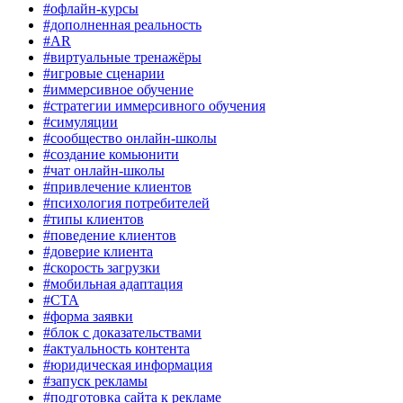
#офлайн-курсы
#дополненная реальность
#AR
#виртуальные тренажёры
#игровые сценарии
#иммерсивное обучение
#стратегии иммерсивного обучения
#симуляции
#сообщество онлайн-школы
#создание комьюнити
#чат онлайн-школы
#привлечение клиентов
#психология потребителей
#типы клиентов
#поведение клиентов
#доверие клиента
#скорость загрузки
#мобильная адаптация
#CTA
#форма заявки
#блок с доказательствами
#актуальность контента
#юридическая информация
#запуск рекламы
#подготовка сайта к рекламе