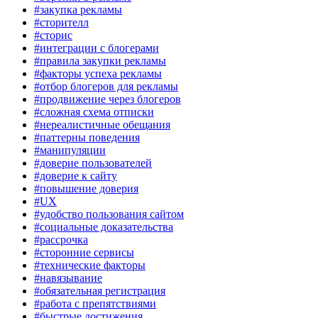
#закупка рекламы
#сторителл
#сторис
#интеграции с блогерами
#правила закупки рекламы
#факторы успеха рекламы
#отбор блогеров для рекламы
#продвижение через блогеров
#сложная схема отписки
#нереалистичные обещания
#паттерны поведения
#манипуляции
#доверие пользователей
#доверие к сайту
#повышение доверия
#UX
#удобство пользования сайтом
#социальные доказательства
#рассрочка
#сторонние сервисы
#технические факторы
#навязывание
#обязательная регистрация
#работа с препятствиями
#быстрые достижения