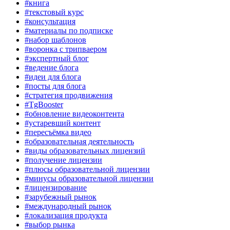
#книга
#текстовый курс
#консультация
#материалы по подписке
#набор шаблонов
#воронка с трипваером
#экспертный блог
#ведение блога
#идеи для блога
#посты для блога
#стратегия продвижения
#TgBooster
#обновление видеоконтента
#устаревший контент
#пересъёмка видео
#образовательная деятельность
#виды образовательных лицензий
#получение лицензии
#плюсы образовательной лицензии
#минусы образовательной лицензии
#лицензирование
#зарубежный рынок
#международный рынок
#локализация продукта
#выбор рынка