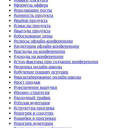
#формула оффера
#продающие посты
#ценность продукта
#выбор продукта
#смыслы продукта
#выгоды продукта
#обоснование цены
#плюсы офлайн-конференции
#аудитория офлайн-конференции
#расходы на конференции
#доходы на конференции
#стоп-факторы при создании конференции
#воронка онлайн-школы
#обучение пошиву игрушек
#масштабирование онлайн-школы
#рост продаж
#увеличение выручки
#бизнес-стратегия
#холодный трафик
#тёплая аудитория
#структура прогрева
#прогрев в соцсетях
#ошибки в прогревах
#прогрев аудитории