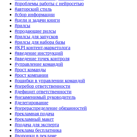
#проблемы работы с нейросетью
#авторский стиль
#сбор информации
#цели и задачи книги
#рилсы
#продающие рилсы
#рилсы для запусков
#рилсы для набора базы
#KPI контент-маркетолога
#введение инструкций
#введение точек контроля
#управление командой
#рост команды
#рост компании
#ошибки в управлении командой
#перебор ответственности
#дефицит ответственности
#незаменимый руководитель
#делегирование
#перераспределение обязанностей
#рекламная подача
#рекламный макет
#подача для эксперта
#реклама бесплатника
#воронки в рекламе