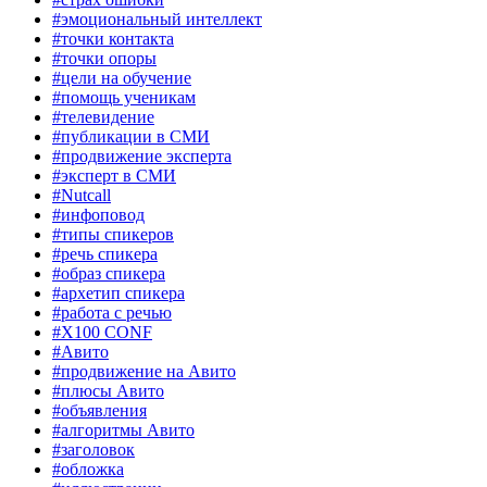
#эмоциональный интеллект
#точки контакта
#точки опоры
#цели на обучение
#помощь ученикам
#телевидение
#публикации в СМИ
#продвижение эксперта
#эксперт в СМИ
#Nutcall
#инфоповод
#типы спикеров
#речь спикера
#образ спикера
#архетип спикера
#работа с речью
#X100 CONF
#Авито
#продвижение на Авито
#плюсы Авито
#объявления
#алгоритмы Авито
#заголовок
#обложка