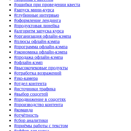
#ошибки при проведении квеста
#запуск мини-курса
#глубинные интервью
#оформление лендинга
#продуктовая линейка
#алгоритм запуска курса
#организация офлайн-кэмпа
#плюсы офлайн-кэмпа
#программа офлайн-кэмпа
#экономика офлайн-кэмпа
#продажа офлайн-кэмпа
#офлайн-кэмп
#высокочековые продукты
#отработка возражений
#эхо-камера
#отдел контента
#источники трафика
#выбор соцсетей
#продвижение в соцсетях
#производство контента
#команда
#отчётность
#сбор аналитики
#приёмы работы с текстом
#оффер для курса