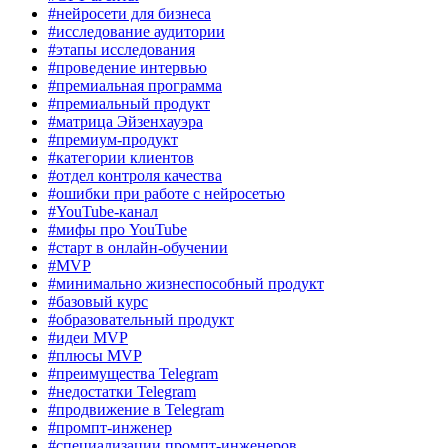
#нейросети для бизнеса
#исследование аудитории
#этапы исследования
#проведение интервью
#премиальная программа
#премиальный продукт
#матрица Эйзенхауэра
#премиум-продукт
#категории клиентов
#отдел контроля качества
#ошибки при работе с нейросетью
#YouTube-канал
#мифы про YouTube
#старт в онлайн-обучении
#MVP
#минимально жизнеспособный продукт
#базовый курс
#образовательный продукт
#идеи MVP
#плюсы MVP
#преимущества Telegram
#недостатки Telegram
#продвижение в Telegram
#промпт-инженер
#специализации промпт-инженеров