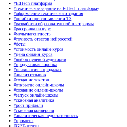
#EdTech-платформа
#техническое задание на EdTech-платформу
#оформление технического задания
#ошибки при составлении ТЗ
#разработка образовательной платформы
#рассрочка на курс
#мультиагентность
#точность ответов нейросетей
#боты
#стоимость онлайн-курса
#цена онлайн-курса
#выбор целевой аудитории
#продуктовая воронка
#психология в продажах
#анализ отзывов
#создание текстов
#открытие онлайн-школы
#создание онлайн-школы
#запуск онлайн-школы
#сквозная аналитика
#рост прибыли
#сквозная конверсия
#аналитическая недостаточность
#промпты
#GPT-агенты