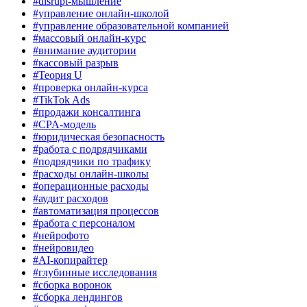
#disrupt-мышление
#управление онлайн-школой
#управление образовательной компанией
#массовый онлайн-курс
#внимание аудитории
#кассовый разрыв
#Теория U
#проверка онлайн-курса
#TikTok Ads
#продажи консалтинга
#CPA-модель
#юридическая безопасность
#работа с подрядчиками
#подрядчики по трафику
#расходы онлайн-школы
#операционные расходы
#аудит расходов
#автоматизация процессов
#работа с персоналом
#нейрофото
#нейровидео
#AI-копирайтер
#глубинные исследования
#сборка воронок
#сборка лендингов