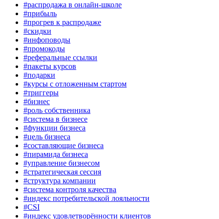
#распродажа в онлайн-школе
#прибыль
#прогрев к распродаже
#скидки
#инфоповоды
#промокоды
#реферальные ссылки
#пакеты курсов
#подарки
#курсы с отложенным стартом
#триггеры
#бизнес
#роль собственника
#система в бизнесе
#функции бизнеса
#цель бизнеса
#составляющие бизнеса
#пирамида бизнеса
#управление бизнесом
#стратегическая сессия
#структура компании
#система контроля качества
#индекс потребительской лояльности
#CSI
#индекс удовлетворённости клиентов