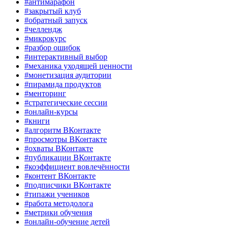
#антимарафон
#закрытый клуб
#обратный запуск
#челлендж
#микрокурс
#разбор ошибок
#интерактивный выбор
#механика уходящей ценности
#монетизация аудитории
#пирамида продуктов
#менторинг
#стратегические сессии
#онлайн-курсы
#книги
#алгоритм ВКонтакте
#просмотры ВКонтакте
#охваты ВКонтакте
#публикации ВКонтакте
#коэффициент вовлечённости
#контент ВКонтакте
#подписчики ВКонтакте
#типажи учеников
#работа методолога
#метрики обучения
#онлайн-обучение детей