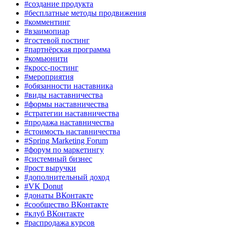
#создание продукта
#бесплатные методы продвижения
#комментинг
#взаимопиар
#гостевой постинг
#партнёрская программа
#комьюнити
#кросс-постинг
#мероприятия
#обязанности наставника
#виды наставничества
#формы наставничества
#стратегии наставничества
#продажа наставничества
#стоимость наставничества
#Spring Marketing Forum
#форум по маркетингу
#системный бизнес
#рост выручки
#дополнительный доход
#VK Donut
#донаты ВКонтакте
#сообщество ВКонтакте
#клуб ВКонтакте
#распродажа курсов