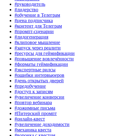
#руководитель
#лидерство
#обучение в Телеграм
#цена подписчика
#контент для Телеграм
#промпт-сценарии
#лидогенерация
#клиповое мышление
#запуск через реалити
#ресурсы для геймификации
#повышение вовлечённости
#форматы геймификации
#экспертные рилсы
#ошибки интервьюеров
#день открытых дверей
#предобучение
#доступ к записям
#увеличение конверсии
#повтор вебинара
#дожимные письма
#Питерский промпт
#онлайн-квест
#увеличение доходимости
#механика квеста
#воронка с квестом