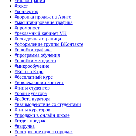
#иллюстрации
#текст
#конвертор
#воронка продаж на Авито
#масштабирование трафика
#промопост
#рекламный кабинет VK
#посадочная страница
#оформление группы ВКонтакте
#ошибки трафика
#программа обучения
#ошибки методиста
#микрообучение
#EdTech Expo
#бесплатный курс
#вовлекающий контент
#типы студентов
#роли куратора
#работа куратора
#взаимодействие со студентами
#типы кураторов
#продажи в онлайн-школе
#отдел продаж
#выручка
#построение отдела продаж