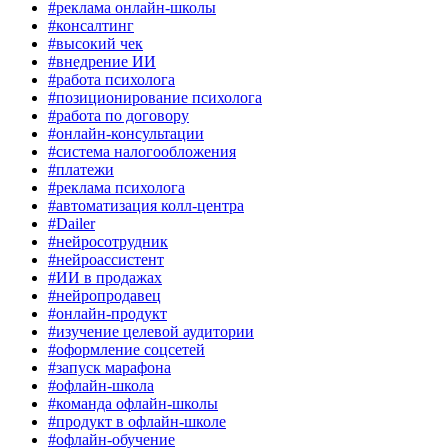
#реклама онлайн-школы
#консалтинг
#высокий чек
#внедрение ИИ
#работа психолога
#позиционирование психолога
#работа по договору
#онлайн-консультации
#система налогообложения
#платежи
#реклама психолога
#автоматизация колл-центра
#Dailer
#нейросотрудник
#нейроассистент
#ИИ в продажах
#нейропродавец
#онлайн-продукт
#изучение целевой аудитории
#оформление соцсетей
#запуск марафона
#офлайн-школа
#команда офлайн-школы
#продукт в офлайн-школе
#офлайн-обучение