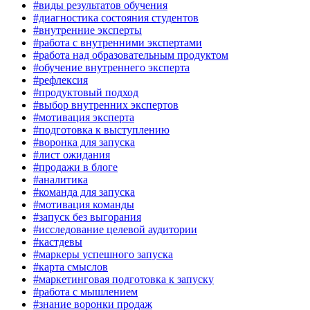
#виды результатов обучения
#диагностика состояния студентов
#внутренние эксперты
#работа с внутренними экспертами
#работа над образовательным продуктом
#обучение внутреннего эксперта
#рефлексия
#продуктовый подход
#выбор внутренних экспертов
#мотивация эксперта
#подготовка к выступлению
#воронка для запуска
#лист ожидания
#продажи в блоге
#аналитика
#команда для запуска
#мотивация команды
#запуск без выгорания
#исследование целевой аудитории
#кастдевы
#маркеры успешного запуска
#карта смыслов
#маркетинговая подготовка к запуску
#работа с мышлением
#знание воронки продаж