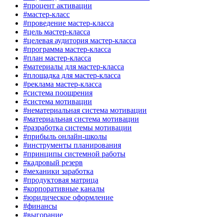
#процент активации
#мастер-класс
#проведение мастер-класса
#цель мастер-класса
#целевая аудитория мастер-класса
#программа мастер-класса
#план мастер-класса
#материалы для мастер-класса
#площадка для мастер-класса
#реклама мастер-класса
#система поощрения
#система мотивации
#нематериальная система мотивации
#материальная система мотивации
#разработка системы мотивации
#прибыль онлайн-школы
#инструменты планирования
#принципы системной работы
#кадровый резерв
#механики заработка
#продуктовая матрица
#корпоративные каналы
#юридическое оформление
#финансы
#выгорание