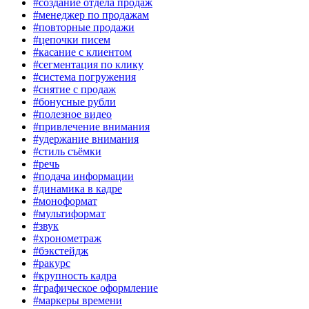
#создание отдела продаж
#менеджер по продажам
#повторные продажи
#цепочки писем
#касание с клиентом
#сегментация по клику
#система погружения
#снятие с продаж
#бонусные рубли
#полезное видео
#привлечение внимания
#удержание внимания
#стиль съёмки
#речь
#подача информации
#динамика в кадре
#моноформат
#мультиформат
#звук
#хронометраж
#бэкстейдж
#ракурс
#крупность кадра
#графическое оформление
#маркеры времени