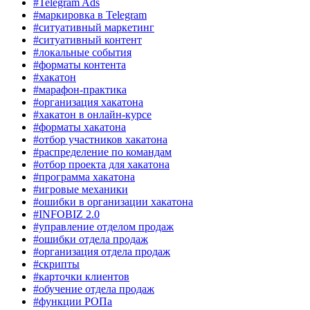
#Telegram Ads
#маркировка в Telegram
#ситуативный маркетинг
#ситуативный контент
#локальные события
#форматы контента
#хакатон
#марафон-практика
#организация хакатона
#хакатон в онлайн-курсе
#форматы хакатона
#отбор участников хакатона
#распределение по командам
#отбор проекта для хакатона
#программа хакатона
#игровые механики
#ошибки в организации хакатона
#INFOBIZ 2.0
#управление отделом продаж
#ошибки отдела продаж
#организация отдела продаж
#скрипты
#карточки клиентов
#обучение отдела продаж
#функции РОПа