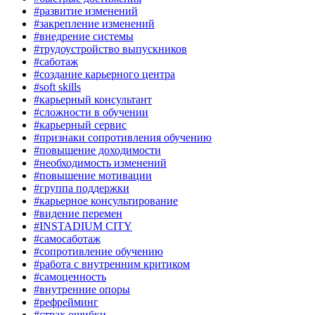
#развитие изменений
#закрепление изменений
#внедрение системы
#трудоустройство выпускников
#саботаж
#создание карьерного центра
#soft skills
#карьерный консультант
#сложности в обучении
#карьерный сервис
#признаки сопротивления обучению
#повышение доходимости
#необходимость изменений
#повышение мотивации
#группа поддержки
#карьерное консультирование
#видение перемен
#INSTADIUM CITY
#самосаботаж
#сопротивление обучению
#работа с внутренним критиком
#самоценность
#внутренние опоры
#рефрейминг
#страх ошибки