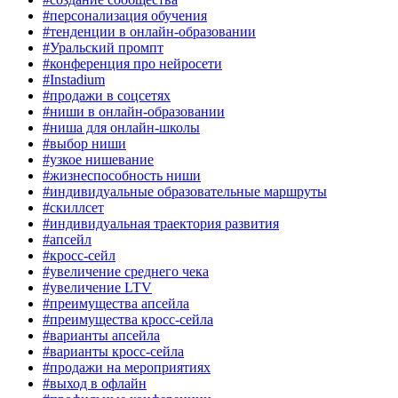
#персонализация обучения
#тенденции в онлайн-образовании
#Уральский промпт
#конференция про нейросети
#Instadium
#продажи в соцсетях
#ниши в онлайн-образовании
#ниша для онлайн-школы
#выбор ниши
#узкое нишевание
#жизнеспособность ниши
#индивидуальные образовательные маршруты
#скиллсет
#индивидуальная траектория развития
#апсейл
#кросс-сейл
#увеличение среднего чека
#увеличение LTV
#преимущества апсейла
#преимущества кросс-сейла
#варианты апсейла
#варианты кросс-сейла
#продажи на мероприятиях
#выход в офлайн