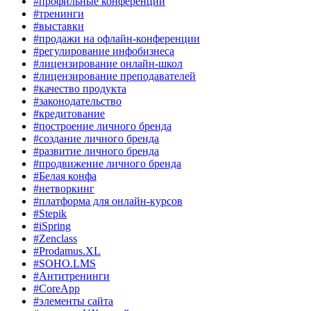
#профильные конференции
#тренинги
#выставки
#продажи на офлайн-конференции
#регулирование инфобизнеса
#лицензирование онлайн-школ
#лицензирование преподавателей
#качество продукта
#законодательство
#кредитование
#построение личного бренда
#создание личного бренда
#развитие личного бренда
#продвижение личного бренда
#Белая конфа
#нетворкинг
#платформа для онлайн-курсов
#Stepik
#iSpring
#Zenclass
#Prodamus.XL
#SOHO.LMS
#Антитренинги
#CoreApp
#элементы сайта