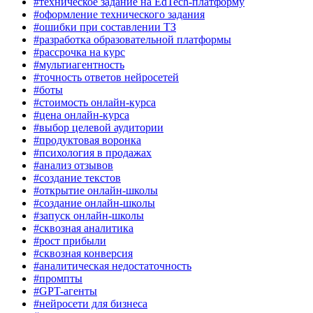
#техническое задание на EdTech-платформу
#оформление технического задания
#ошибки при составлении ТЗ
#разработка образовательной платформы
#рассрочка на курс
#мультиагентность
#точность ответов нейросетей
#боты
#стоимость онлайн-курса
#цена онлайн-курса
#выбор целевой аудитории
#продуктовая воронка
#психология в продажах
#анализ отзывов
#создание текстов
#открытие онлайн-школы
#создание онлайн-школы
#запуск онлайн-школы
#сквозная аналитика
#рост прибыли
#сквозная конверсия
#аналитическая недостаточность
#промпты
#GPT-агенты
#нейросети для бизнеса