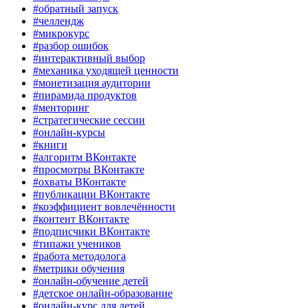
#обратный запуск
#челлендж
#микрокурс
#разбор ошибок
#интерактивный выбор
#механика уходящей ценности
#монетизация аудитории
#пирамида продуктов
#менторинг
#стратегические сессии
#онлайн-курсы
#книги
#алгоритм ВКонтакте
#просмотры ВКонтакте
#охваты ВКонтакте
#публикации ВКонтакте
#коэффициент вовлечённости
#контент ВКонтакте
#подписчики ВКонтакте
#типажи учеников
#работа методолога
#метрики обучения
#онлайн-обучение детей
#детское онлайн-образование
#онлайн-курс для детей