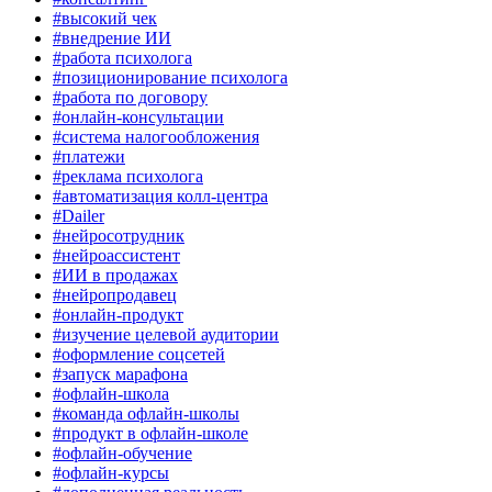
#высокий чек
#внедрение ИИ
#работа психолога
#позиционирование психолога
#работа по договору
#онлайн-консультации
#система налогообложения
#платежи
#реклама психолога
#автоматизация колл-центра
#Dailer
#нейросотрудник
#нейроассистент
#ИИ в продажах
#нейропродавец
#онлайн-продукт
#изучение целевой аудитории
#оформление соцсетей
#запуск марафона
#офлайн-школа
#команда офлайн-школы
#продукт в офлайн-школе
#офлайн-обучение
#офлайн-курсы