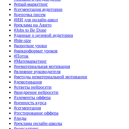
#email-маркетинг
#сегментация аудитории
#цепочка писем
#ИИ для онлайн-школ
#реклама на Авито
#Jobs to Be Done
#данные о целевой аудитории
#bite-size
#короткие уроки
#микроформат уроков
#Поток
#Матемаркетинг
#нематериальная мотивация
#влияние руководителя
#методы нематериальной мотивации
#демотивация
#ответы нейросети
#внедрение нейросети
#элементы оффера
#ценность курса
#сегментация
#тестирование оффера
#лиды
#реклама онлайн-школы
#консалтинг