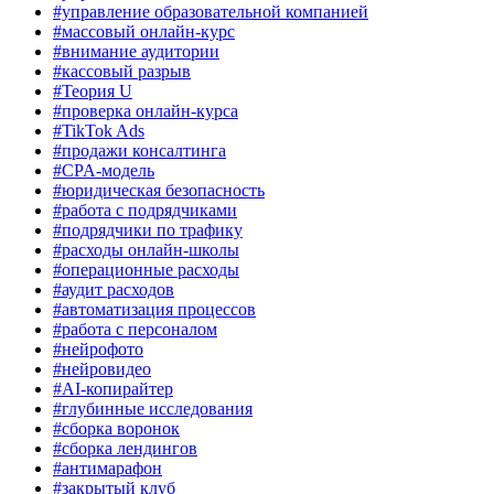
#управление образовательной компанией
#массовый онлайн-курс
#внимание аудитории
#кассовый разрыв
#Теория U
#проверка онлайн-курса
#TikTok Ads
#продажи консалтинга
#CPA-модель
#юридическая безопасность
#работа с подрядчиками
#подрядчики по трафику
#расходы онлайн-школы
#операционные расходы
#аудит расходов
#автоматизация процессов
#работа с персоналом
#нейрофото
#нейровидео
#AI-копирайтер
#глубинные исследования
#сборка воронок
#сборка лендингов
#антимарафон
#закрытый клуб