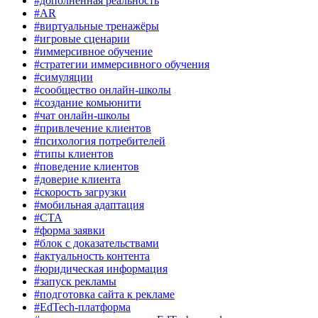
#дополненная реальность
#AR
#виртуальные тренажёры
#игровые сценарии
#иммерсивное обучение
#стратегии иммерсивного обучения
#симуляции
#сообщество онлайн-школы
#создание комьюнити
#чат онлайн-школы
#привлечение клиентов
#психология потребителей
#типы клиентов
#поведение клиентов
#доверие клиента
#скорость загрузки
#мобильная адаптация
#CTA
#форма заявки
#блок с доказательствами
#актуальность контента
#юридическая информация
#запуск рекламы
#подготовка сайта к рекламе
#EdTech-платформа