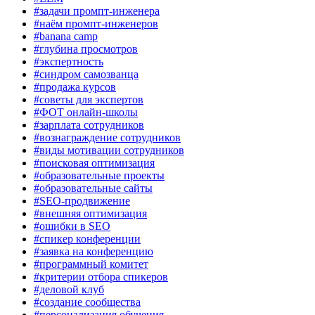
#задачи промпт-инженера
#наём промпт-инженеров
#banana camp
#глубина просмотров
#экспертность
#синдром самозванца
#продажа курсов
#советы для экспертов
#ФОТ онлайн-школы
#зарплата сотрудников
#вознаграждение сотрудников
#виды мотивации сотрудников
#поисковая оптимизация
#образовательные проекты
#образовательные сайты
#SEO-продвижение
#внешняя оптимизация
#ошибки в SEO
#спикер конференции
#заявка на конференцию
#программный комитет
#критерии отбора спикеров
#деловой клуб
#создание сообщества
#персонализация обучения