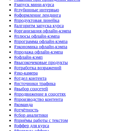
#запуск мини-курса
#глубинные интервью
#оформление лендинга
#продуктовая линейка
#алгоритм запуска курса
#организация офлайн-кэмпа
#плюсы офлайн-кэмпа
#программа офлайн-кэмпа
#экономика офлайн-кэмпа
#продажа офлайн-кэмпа
#офлайн-кэмп
#высокочековые продукты
#отработка возражений
#эхо-камера
#отдел контента
#источники трафика
#выбор соцсетей
#продвижение в соцсетях
#производство контента
#команда
#отчётность
#сбор аналитики
#приёмы работы с текстом
#оффер для курса
#формула оффера