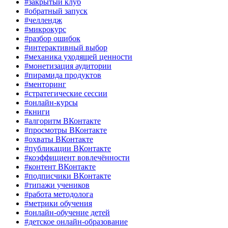
#закрытый клуб
#обратный запуск
#челлендж
#микрокурс
#разбор ошибок
#интерактивный выбор
#механика уходящей ценности
#монетизация аудитории
#пирамида продуктов
#менторинг
#стратегические сессии
#онлайн-курсы
#книги
#алгоритм ВКонтакте
#просмотры ВКонтакте
#охваты ВКонтакте
#публикации ВКонтакте
#коэффициент вовлечённости
#контент ВКонтакте
#подписчики ВКонтакте
#типажи учеников
#работа методолога
#метрики обучения
#онлайн-обучение детей
#детское онлайн-образование