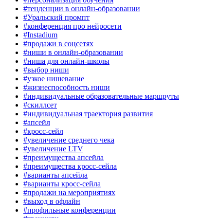
#тенденции в онлайн-образовании
#Уральский промпт
#конференция про нейросети
#Instadium
#продажи в соцсетях
#ниши в онлайн-образовании
#ниша для онлайн-школы
#выбор ниши
#узкое нишевание
#жизнеспособность ниши
#индивидуальные образовательные маршруты
#скиллсет
#индивидуальная траектория развития
#апсейл
#кросс-сейл
#увеличение среднего чека
#увеличение LTV
#преимущества апсейла
#преимущества кросс-сейла
#варианты апсейла
#варианты кросс-сейла
#продажи на мероприятиях
#выход в офлайн
#профильные конференции