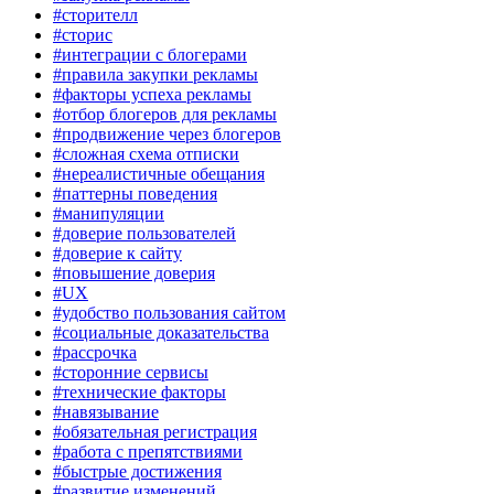
#сторителл
#сторис
#интеграции с блогерами
#правила закупки рекламы
#факторы успеха рекламы
#отбор блогеров для рекламы
#продвижение через блогеров
#сложная схема отписки
#нереалистичные обещания
#паттерны поведения
#манипуляции
#доверие пользователей
#доверие к сайту
#повышение доверия
#UX
#удобство пользования сайтом
#социальные доказательства
#рассрочка
#сторонние сервисы
#технические факторы
#навязывание
#обязательная регистрация
#работа с препятствиями
#быстрые достижения
#развитие изменений