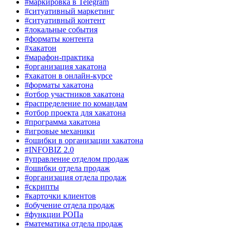
#маркировка в Telegram
#ситуативный маркетинг
#ситуативный контент
#локальные события
#форматы контента
#хакатон
#марафон-практика
#организация хакатона
#хакатон в онлайн-курсе
#форматы хакатона
#отбор участников хакатона
#распределение по командам
#отбор проекта для хакатона
#программа хакатона
#игровые механики
#ошибки в организации хакатона
#INFOBIZ 2.0
#управление отделом продаж
#ошибки отдела продаж
#организация отдела продаж
#скрипты
#карточки клиентов
#обучение отдела продаж
#функции РОПа
#математика отдела продаж