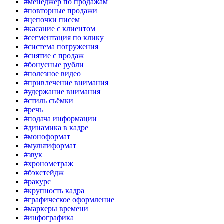
#менеджер по продажам
#повторные продажи
#цепочки писем
#касание с клиентом
#сегментация по клику
#система погружения
#снятие с продаж
#бонусные рубли
#полезное видео
#привлечение внимания
#удержание внимания
#стиль съёмки
#речь
#подача информации
#динамика в кадре
#моноформат
#мультиформат
#звук
#хронометраж
#бэкстейдж
#ракурс
#крупность кадра
#графическое оформление
#маркеры времени
#инфографика