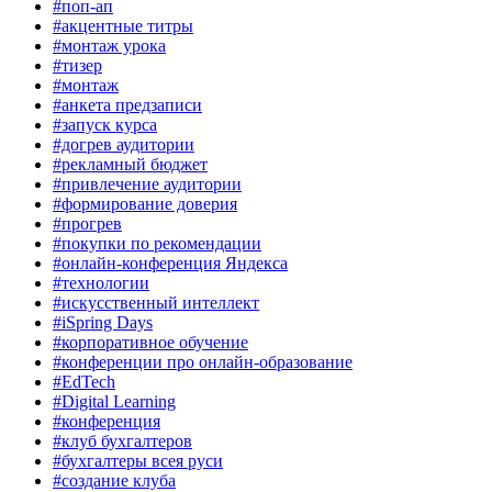
#поп-ап
#акцентные титры
#монтаж урока
#тизер
#монтаж
#анкета предзаписи
#запуск курса
#догрев аудитории
#рекламный бюджет
#привлечение аудитории
#формирование доверия
#прогрев
#покупки по рекомендации
#онлайн-конференция Яндекса
#технологии
#искусственный интеллект
#iSpring Days
#корпоративное обучение
#конференции про онлайн-образование
#EdTech
#Digital Learning
#конференция
#клуб бухгалтеров
#бухгалтеры всея руси
#создание клуба