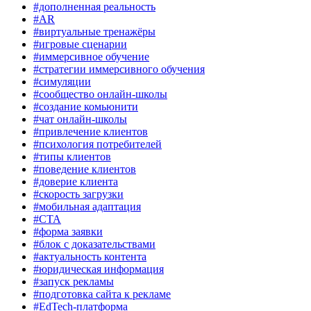
#дополненная реальность
#AR
#виртуальные тренажёры
#игровые сценарии
#иммерсивное обучение
#стратегии иммерсивного обучения
#симуляции
#сообщество онлайн-школы
#создание комьюнити
#чат онлайн-школы
#привлечение клиентов
#психология потребителей
#типы клиентов
#поведение клиентов
#доверие клиента
#скорость загрузки
#мобильная адаптация
#CTA
#форма заявки
#блок с доказательствами
#актуальность контента
#юридическая информация
#запуск рекламы
#подготовка сайта к рекламе
#EdTech-платформа