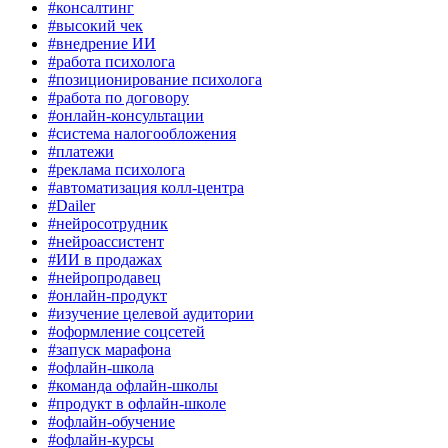
#консалтинг
#высокий чек
#внедрение ИИ
#работа психолога
#позиционирование психолога
#работа по договору
#онлайн-консультации
#система налогообложения
#платежи
#реклама психолога
#автоматизация колл-центра
#Dailer
#нейросотрудник
#нейроассистент
#ИИ в продажах
#нейропродавец
#онлайн-продукт
#изучение целевой аудитории
#оформление соцсетей
#запуск марафона
#офлайн-школа
#команда офлайн-школы
#продукт в офлайн-школе
#офлайн-обучение
#офлайн-курсы