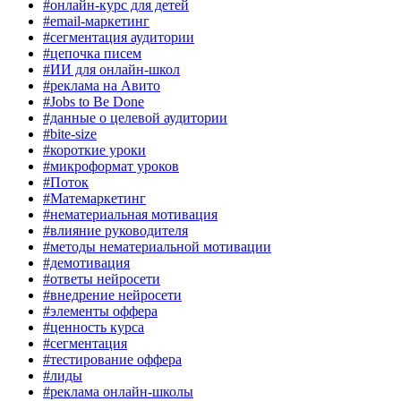
#онлайн-курс для детей
#email-маркетинг
#сегментация аудитории
#цепочка писем
#ИИ для онлайн-школ
#реклама на Авито
#Jobs to Be Done
#данные о целевой аудитории
#bite-size
#короткие уроки
#микроформат уроков
#Поток
#Матемаркетинг
#нематериальная мотивация
#влияние руководителя
#методы нематериальной мотивации
#демотивация
#ответы нейросети
#внедрение нейросети
#элементы оффера
#ценность курса
#сегментация
#тестирование оффера
#лиды
#реклама онлайн-школы