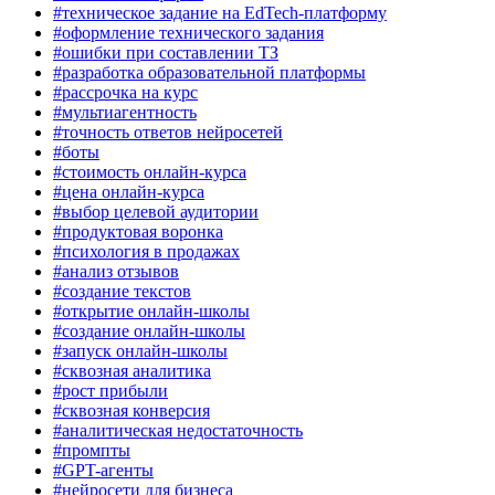
#техническое задание на EdTech-платформу
#оформление технического задания
#ошибки при составлении ТЗ
#разработка образовательной платформы
#рассрочка на курс
#мультиагентность
#точность ответов нейросетей
#боты
#стоимость онлайн-курса
#цена онлайн-курса
#выбор целевой аудитории
#продуктовая воронка
#психология в продажах
#анализ отзывов
#создание текстов
#открытие онлайн-школы
#создание онлайн-школы
#запуск онлайн-школы
#сквозная аналитика
#рост прибыли
#сквозная конверсия
#аналитическая недостаточность
#промпты
#GPT-агенты
#нейросети для бизнеса