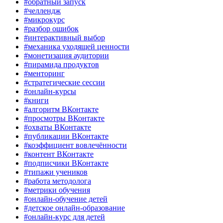
#обратный запуск
#челлендж
#микрокурс
#разбор ошибок
#интерактивный выбор
#механика уходящей ценности
#монетизация аудитории
#пирамида продуктов
#менторинг
#стратегические сессии
#онлайн-курсы
#книги
#алгоритм ВКонтакте
#просмотры ВКонтакте
#охваты ВКонтакте
#публикации ВКонтакте
#коэффициент вовлечённости
#контент ВКонтакте
#подписчики ВКонтакте
#типажи учеников
#работа методолога
#метрики обучения
#онлайн-обучение детей
#детское онлайн-образование
#онлайн-курс для детей