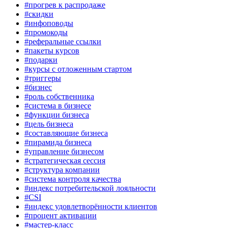
#прогрев к распродаже
#скидки
#инфоповоды
#промокоды
#реферальные ссылки
#пакеты курсов
#подарки
#курсы с отложенным стартом
#триггеры
#бизнес
#роль собственника
#система в бизнесе
#функции бизнеса
#цель бизнеса
#составляющие бизнеса
#пирамида бизнеса
#управление бизнесом
#стратегическая сессия
#структура компании
#система контроля качества
#индекс потребительской лояльности
#CSI
#индекс удовлетворённости клиентов
#процент активации
#мастер-класс