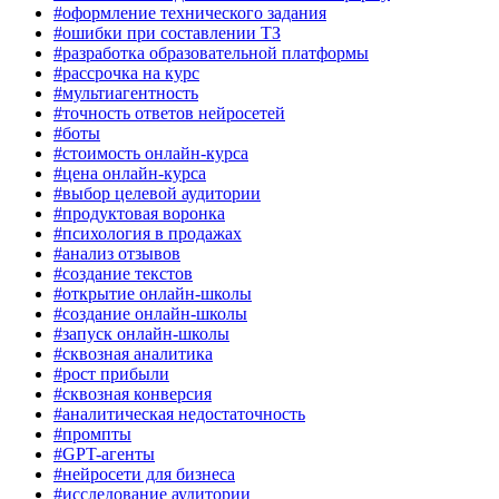
#оформление технического задания
#ошибки при составлении ТЗ
#разработка образовательной платформы
#рассрочка на курс
#мультиагентность
#точность ответов нейросетей
#боты
#стоимость онлайн-курса
#цена онлайн-курса
#выбор целевой аудитории
#продуктовая воронка
#психология в продажах
#анализ отзывов
#создание текстов
#открытие онлайн-школы
#создание онлайн-школы
#запуск онлайн-школы
#сквозная аналитика
#рост прибыли
#сквозная конверсия
#аналитическая недостаточность
#промпты
#GPT-агенты
#нейросети для бизнеса
#исследование аудитории