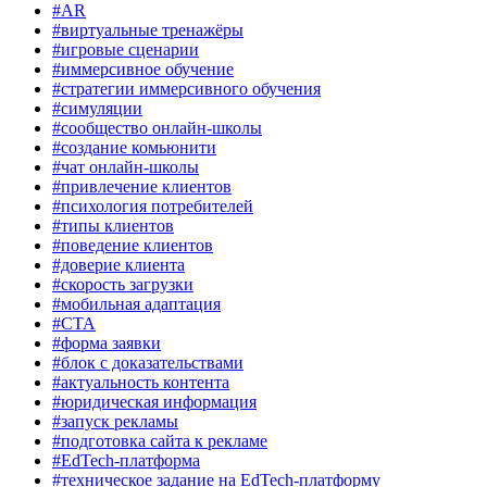
#AR
#виртуальные тренажёры
#игровые сценарии
#иммерсивное обучение
#стратегии иммерсивного обучения
#симуляции
#сообщество онлайн-школы
#создание комьюнити
#чат онлайн-школы
#привлечение клиентов
#психология потребителей
#типы клиентов
#поведение клиентов
#доверие клиента
#скорость загрузки
#мобильная адаптация
#CTA
#форма заявки
#блок с доказательствами
#актуальность контента
#юридическая информация
#запуск рекламы
#подготовка сайта к рекламе
#EdTech-платформа
#техническое задание на EdTech-платформу