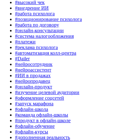
#высокий чек
#внедрение ИИ
#работа психолога
#позиционирование психолога
#работа по договору
#онлайн-консультации
#система налогообложения
#платежи
#реклама психолога
#автоматизация колл-центра
#Dailer
#нейросотрудник
#нейроассистент
#ИИ в продажах
#нейропродавец
#онлайн-продукт
#изучение целевой аудитории
#оформление соцсетей
#запуск марафона
#офлайн-школа
#команда офлайн-школы
#продукт в офлайн-школе
#офлайн-обучение
#офлайн-курсы
#дополненная реальность