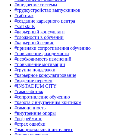
#внедрение системы
#трудоустройство выпускников
#саботаж
#создание карьерного центра
#soft skills
#карьерный консультант
#сложности в обучении
#карьерный сервис
#признаки сопротивления обучению
#повышение доходимости
#необходимость изменений
#повышение мотивации
#группа поддержки
#карьерное консультирование
#видение перемен
#INSTADIUM CITY
#самосаботаж
#сопротивление обучению
#работа с внутренним критиком
#самоценность
#внутренние опоры
#рефрейминг
#страх ошибки
#эмоциональный интеллект
#точки контакта