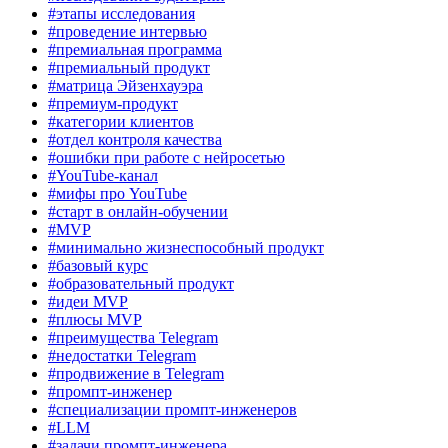
#этапы исследования
#проведение интервью
#премиальная программа
#премиальный продукт
#матрица Эйзенхауэра
#премиум-продукт
#категории клиентов
#отдел контроля качества
#ошибки при работе с нейросетью
#YouTube-канал
#мифы про YouTube
#старт в онлайн-обучении
#MVP
#минимально жизнеспособный продукт
#базовый курс
#образовательный продукт
#идеи MVP
#плюсы MVP
#преимущества Telegram
#недостатки Telegram
#продвижение в Telegram
#промпт-инженер
#специализации промпт-инженеров
#LLM
#задачи промпт-инженера