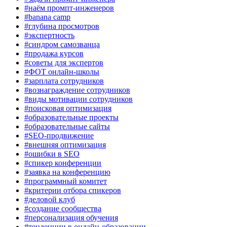
#наём промпт-инженеров
#banana camp
#глубина просмотров
#экспертность
#синдром самозванца
#продажа курсов
#советы для экспертов
#ФОТ онлайн-школы
#зарплата сотрудников
#вознаграждение сотрудников
#виды мотивации сотрудников
#поисковая оптимизация
#образовательные проекты
#образовательные сайты
#SEO-продвижение
#внешняя оптимизация
#ошибки в SEO
#спикер конференции
#заявка на конференцию
#программный комитет
#критерии отбора спикеров
#деловой клуб
#создание сообщества
#персонализация обучения
#тенденции в онлайн-образовании