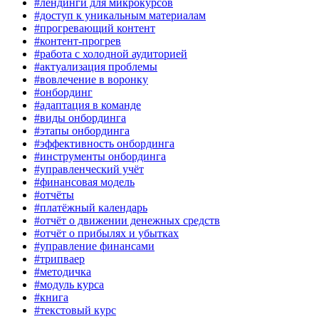
#лендинги для микрокурсов
#доступ к уникальным материалам
#прогревающий контент
#контент-прогрев
#работа с холодной аудиторией
#актуализация проблемы
#вовлечение в воронку
#онбординг
#адаптация в команде
#виды онбординга
#этапы онбординга
#эффективность онбординга
#инструменты онбординга
#управленческий учёт
#финансовая модель
#отчёты
#платёжный календарь
#отчёт о движении денежных средств
#отчёт о прибылях и убытках
#управление финансами
#трипваер
#методичка
#модуль курса
#книга
#текстовый курс