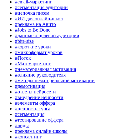
#email-маркетинг
#сегментация аудитории
#цепочка писем
#ИИ для онлайн-школ
#реклама на Авито
#Jobs to Be Done
#данные о целевой аудитории
#bite-size
#короткие уроки
#микроформат уроков
#Поток
#Матемаркетинг
#нематериальная мотивация
#влияние руководителя
#методы нематериальной мотивации
#демотивация
#ответы нейросети
#внедрение нейросети
#элементы оффера
#ценность курса
#сегментация
#тестирование оффера
#лиды
#реклама онлайн-школы
#консалтинг