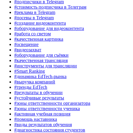
#подписчики в Telegram
#стоимость подписчика в Телеграм
#реклама в Telegram
#посевы в Telegram
#создание видеоконтента
#оборудование для видеоконтента
#работа со светом
#качественная картинка
#освещение
#видеозахват
#оборудование для съёмки
#качественная трансляция
#инструменты для трансляции
#Smart Ranking
#динамика EdTech-рынка
#выручка компаний
#тренды EdTech
#результаты в обучении
#устойчивые результаты
#зоны ответственности организатора
#зоны ответственности ученика
#активная учебная позиция
#помощь наставника
#виды результатов обучения
#диагностика состояния студентов