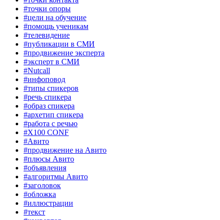
#точки опоры
#цели на обучение
#помощь ученикам
#телевидение
#публикации в СМИ
#продвижение эксперта
#эксперт в СМИ
#Nutcall
#инфоповод
#типы спикеров
#речь спикера
#образ спикера
#архетип спикера
#работа с речью
#X100 CONF
#Авито
#продвижение на Авито
#плюсы Авито
#объявления
#алгоритмы Авито
#заголовок
#обложка
#иллюстрации
#текст