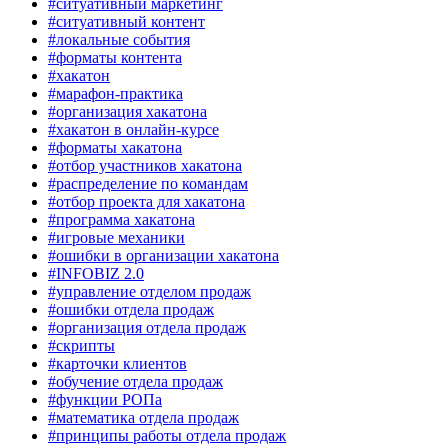
#ситуативный маркетинг
#ситуативный контент
#локальные события
#форматы контента
#хакатон
#марафон-практика
#организация хакатона
#хакатон в онлайн-курсе
#форматы хакатона
#отбор участников хакатона
#распределение по командам
#отбор проекта для хакатона
#программа хакатона
#игровые механики
#ошибки в организации хакатона
#INFOBIZ 2.0
#управление отделом продаж
#ошибки отдела продаж
#организация отдела продаж
#скрипты
#карточки клиентов
#обучение отдела продаж
#функции РОПа
#математика отдела продаж
#принципы работы отдела продаж