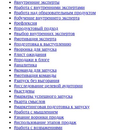
#внутренние эксперты
#работа с внутренними экспертами
#работа над образовательным продуктом
#обучение внутреннего эксперта
#рефлексия
#продуктовый подход
#выбор внутренних экспертов
#мотивация эксперта
#подготовка к выступлению
#воронка для запуска
#лист ожидания
#продажи в блоге
#аналитика
#команда для запуска
#мотивация команды
#запуск без выгорания
#исследование целевой аудитории
#кастдевы
#маркеры успешного запуска
#карта смыслов
#маркетинговая подготовка к запуску
#работа с мышлением
#знание воронки продаж
#использование этапов продаж
#работа с возражениями