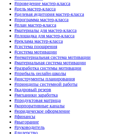
#проведение мастер-класса
#цель мастер-класса
#целевая аудитория мастер-класса
#программа мастер-класса
#план мастер-класса
#материалы для мастер-класса
#площадка для мастер-класса
#реклама мастер-класса
#система поощрения
#система мотивации
#нематериальная система мотивации
#материальная система мотивации
#разработка системы мотивации
#прибыль онлайн-школы
#инструменты планирования
#принципы системной работы
#кадровый резерв
#механики заработка
#продуктовая матрица
#корпоративные каналы
#юридическое оформление
#финансы
#выгорание
#руководитель
#лидерство