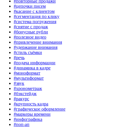
#повторные продажи
#цепочки писем
#касание с клиентом
#сегментация по клику
#система погружения
#снятие с продаж
#бонусные рубли
#полезное видео
#привлечение внимания
#удержание внимания
#стиль съёмки
#речь
#подача информации
#динамика в кадре
#моноформат
#мультиформат
#звук
#хронометраж
#бэкстейдж
#ракурс
#крупность кадра
#графическое оформление
#маркеры времени
#инфографика
#поп-ап