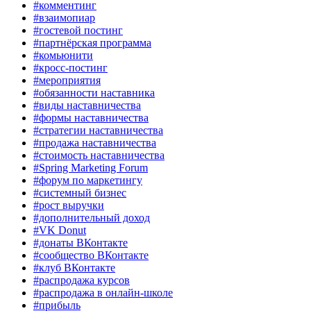
#комментинг
#взаимопиар
#гостевой постинг
#партнёрская программа
#комьюнити
#кросс-постинг
#мероприятия
#обязанности наставника
#виды наставничества
#формы наставничества
#стратегии наставничества
#продажа наставничества
#стоимость наставничества
#Spring Marketing Forum
#форум по маркетингу
#системный бизнес
#рост выручки
#дополнительный доход
#VK Donut
#донаты ВКонтакте
#сообщество ВКонтакте
#клуб ВКонтакте
#распродажа курсов
#распродажа в онлайн-школе
#прибыль