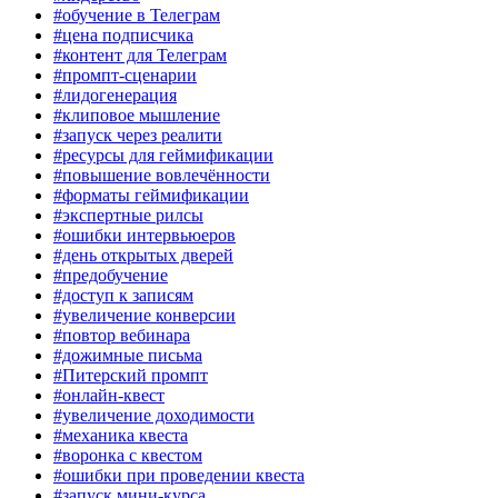
#обучение в Телеграм
#цена подписчика
#контент для Телеграм
#промпт-сценарии
#лидогенерация
#клиповое мышление
#запуск через реалити
#ресурсы для геймификации
#повышение вовлечённости
#форматы геймификации
#экспертные рилсы
#ошибки интервьюеров
#день открытых дверей
#предобучение
#доступ к записям
#увеличение конверсии
#повтор вебинара
#дожимные письма
#Питерский промпт
#онлайн-квест
#увеличение доходимости
#механика квеста
#воронка с квестом
#ошибки при проведении квеста
#запуск мини-курса