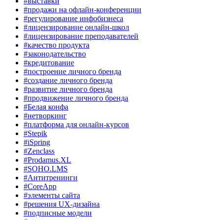
#выставки
#продажи на офлайн-конференции
#регулирование инфобизнеса
#лицензирование онлайн-школ
#лицензирование преподавателей
#качество продукта
#законодательство
#кредитование
#построение личного бренда
#создание личного бренда
#развитие личного бренда
#продвижение личного бренда
#Белая конфа
#нетворкинг
#платформа для онлайн-курсов
#Stepik
#iSpring
#Zenclass
#Prodamus.XL
#SOHO.LMS
#Антитренинги
#CoreApp
#элементы сайта
#решения UX-дизайна
#подписные модели