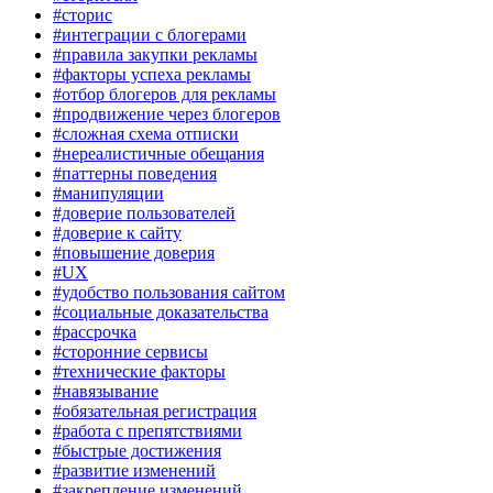
#сторис
#интеграции с блогерами
#правила закупки рекламы
#факторы успеха рекламы
#отбор блогеров для рекламы
#продвижение через блогеров
#сложная схема отписки
#нереалистичные обещания
#паттерны поведения
#манипуляции
#доверие пользователей
#доверие к сайту
#повышение доверия
#UX
#удобство пользования сайтом
#социальные доказательства
#рассрочка
#сторонние сервисы
#технические факторы
#навязывание
#обязательная регистрация
#работа с препятствиями
#быстрые достижения
#развитие изменений
#закрепление изменений