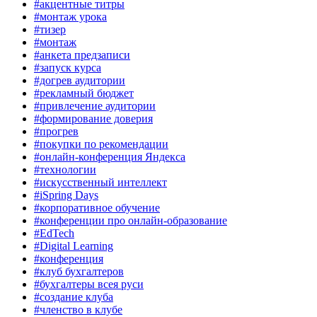
#акцентные титры
#монтаж урока
#тизер
#монтаж
#анкета предзаписи
#запуск курса
#догрев аудитории
#рекламный бюджет
#привлечение аудитории
#формирование доверия
#прогрев
#покупки по рекомендации
#онлайн-конференция Яндекса
#технологии
#искусственный интеллект
#iSpring Days
#корпоративное обучение
#конференции про онлайн-образование
#EdTech
#Digital Learning
#конференция
#клуб бухгалтеров
#бухгалтеры всея руси
#создание клуба
#членство в клубе