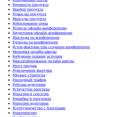
#ценность продукта
#выбор продукта
#смыслы продукта
#выгоды продукта
#обоснование цены
#плюсы офлайн-конференции
#аудитория офлайн-конференции
#расходы на конференции
#доходы на конференции
#стоп-факторы при создании конференции
#воронка онлайн-школы
#обучение пошиву игрушек
#масштабирование онлайн-школы
#рост продаж
#увеличение выручки
#бизнес-стратегия
#холодный трафик
#тёплая аудитория
#структура прогрева
#прогрев в соцсетях
#ошибки в прогревах
#прогрев аудитории
#сотрудничество с блогерами
#партнёрство