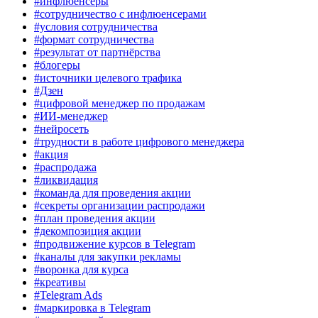
#инфлюенсеры
#сотрудничество с инфлюенсерами
#условия сотрудничества
#формат сотрудничества
#результат от партнёрства
#блогеры
#источники целевого трафика
#Дзен
#цифровой менеджер по продажам
#ИИ-менеджер
#нейросеть
#трудности в работе цифрового менеджера
#акция
#распродажа
#ликвидация
#команда для проведения акции
#секреты организации распродажи
#план проведения акции
#декомпозиция акции
#продвижение курсов в Telegram
#каналы для закупки рекламы
#воронка для курса
#креативы
#Telegram Ads
#маркировка в Telegram