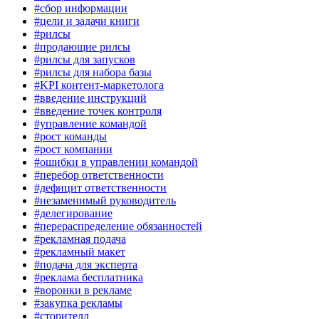
#сбор информации
#цели и задачи книги
#рилсы
#продающие рилсы
#рилсы для запусков
#рилсы для набора базы
#KPI контент-маркетолога
#введение инструкций
#введение точек контроля
#управление командой
#рост команды
#рост компании
#ошибки в управлении командой
#перебор ответственности
#дефицит ответственности
#незаменимый руководитель
#делегирование
#перераспределение обязанностей
#рекламная подача
#рекламный макет
#подача для эксперта
#реклама бесплатника
#воронки в рекламе
#закупка рекламы
#сторителл