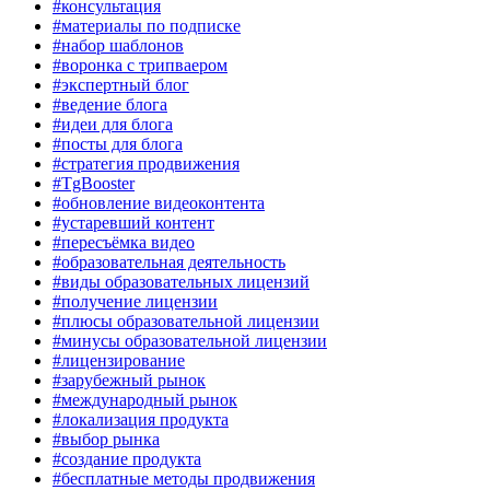
#консультация
#материалы по подписке
#набор шаблонов
#воронка с трипваером
#экспертный блог
#ведение блога
#идеи для блога
#посты для блога
#стратегия продвижения
#TgBooster
#обновление видеоконтента
#устаревший контент
#пересъёмка видео
#образовательная деятельность
#виды образовательных лицензий
#получение лицензии
#плюсы образовательной лицензии
#минусы образовательной лицензии
#лицензирование
#зарубежный рынок
#международный рынок
#локализация продукта
#выбор рынка
#создание продукта
#бесплатные методы продвижения