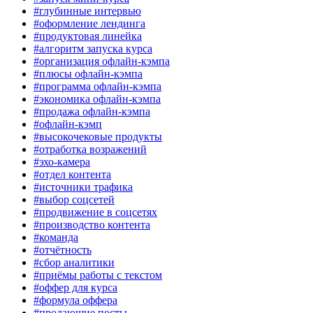
#глубинные интервью
#оформление лендинга
#продуктовая линейка
#алгоритм запуска курса
#организация офлайн-кэмпа
#плюсы офлайн-кэмпа
#программа офлайн-кэмпа
#экономика офлайн-кэмпа
#продажа офлайн-кэмпа
#офлайн-кэмп
#высокочековые продукты
#отработка возражений
#эхо-камера
#отдел контента
#источники трафика
#выбор соцсетей
#продвижение в соцсетях
#производство контента
#команда
#отчётность
#сбор аналитики
#приёмы работы с текстом
#оффер для курса
#формула оффера
#продающие посты