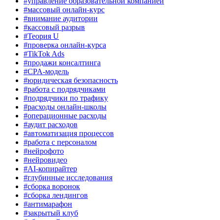
#управление образовательной компанией
#массовый онлайн-курс
#внимание аудитории
#кассовый разрыв
#Теория U
#проверка онлайн-курса
#TikTok Ads
#продажи консалтинга
#CPA-модель
#юридическая безопасность
#работа с подрядчиками
#подрядчики по трафику
#расходы онлайн-школы
#операционные расходы
#аудит расходов
#автоматизация процессов
#работа с персоналом
#нейрофото
#нейровидео
#AI-копирайтер
#глубинные исследования
#сборка воронок
#сборка лендингов
#антимарафон
#закрытый клуб