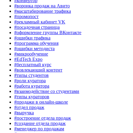
#конвертор
#воронка продаж на Авито
#масштабирование трафика
#промопост
#рекламный кабинет VK
#посадочная страница
#оформление группы ВКонтакте
#ошибки трафика
#программа обучения
#ошибки методиста
#микрообучение
#EdTech Expo
#бесплатный курс
#вовлекающий контент
#типы студентов
#роли куратора
#работа куратора
#взаимодействие со студентами
#типы кураторов
#продажи в онлайн-школе
#отдел продаж
#выручка
#построение отдела продаж
#создание отдела продаж
#менеджер по продажам