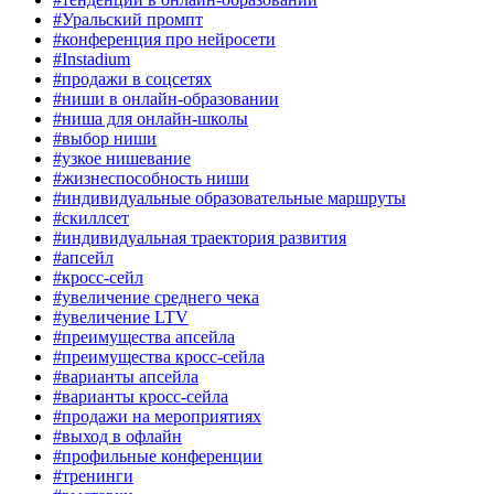
#Уральский промпт
#конференция про нейросети
#Instadium
#продажи в соцсетях
#ниши в онлайн-образовании
#ниша для онлайн-школы
#выбор ниши
#узкое нишевание
#жизнеспособность ниши
#индивидуальные образовательные маршруты
#скиллсет
#индивидуальная траектория развития
#апсейл
#кросс-сейл
#увеличение среднего чека
#увеличение LTV
#преимущества апсейла
#преимущества кросс-сейла
#варианты апсейла
#варианты кросс-сейла
#продажи на мероприятиях
#выход в офлайн
#профильные конференции
#тренинги