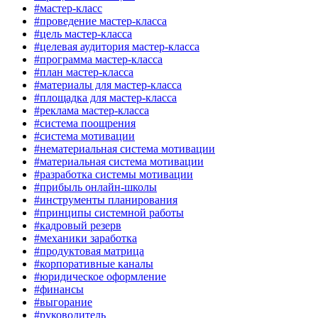
#мастер-класс
#проведение мастер-класса
#цель мастер-класса
#целевая аудитория мастер-класса
#программа мастер-класса
#план мастер-класса
#материалы для мастер-класса
#площадка для мастер-класса
#реклама мастер-класса
#система поощрения
#система мотивации
#нематериальная система мотивации
#материальная система мотивации
#разработка системы мотивации
#прибыль онлайн-школы
#инструменты планирования
#принципы системной работы
#кадровый резерв
#механики заработка
#продуктовая матрица
#корпоративные каналы
#юридическое оформление
#финансы
#выгорание
#руководитель