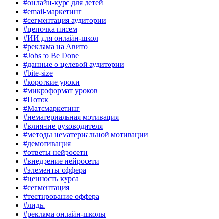
#онлайн-курс для детей
#email-маркетинг
#сегментация аудитории
#цепочка писем
#ИИ для онлайн-школ
#реклама на Авито
#Jobs to Be Done
#данные о целевой аудитории
#bite-size
#короткие уроки
#микроформат уроков
#Поток
#Матемаркетинг
#нематериальная мотивация
#влияние руководителя
#методы нематериальной мотивации
#демотивация
#ответы нейросети
#внедрение нейросети
#элементы оффера
#ценность курса
#сегментация
#тестирование оффера
#лиды
#реклама онлайн-школы