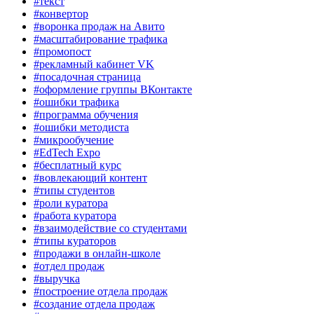
#текст
#конвертор
#воронка продаж на Авито
#масштабирование трафика
#промопост
#рекламный кабинет VK
#посадочная страница
#оформление группы ВКонтакте
#ошибки трафика
#программа обучения
#ошибки методиста
#микрообучение
#EdTech Expo
#бесплатный курс
#вовлекающий контент
#типы студентов
#роли куратора
#работа куратора
#взаимодействие со студентами
#типы кураторов
#продажи в онлайн-школе
#отдел продаж
#выручка
#построение отдела продаж
#создание отдела продаж