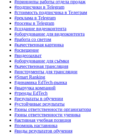
#принципы работы отдела продаж
#подписчики в Telegram
#стоимость подписчика в Телеграм
#реклама в Telegram
#посевы в Telegram
#создание видеоконтента
#оборудование для видеоконтента
#работа со светом
#качественная картинка
#освещение
#видеозахват
#оборудование для съёмки
#качественная трансляция
#инструменты для трансляции
#Smart Ranking
#динамика EdTech-рынка
#выручка компаний
#тренды EdTech
#результаты в обучении
#устойчивые результаты
#зоны ответственности организатора
#зоны ответственности ученика
#активная учебная позиция
#помощь наставника
#виды результатов обучения