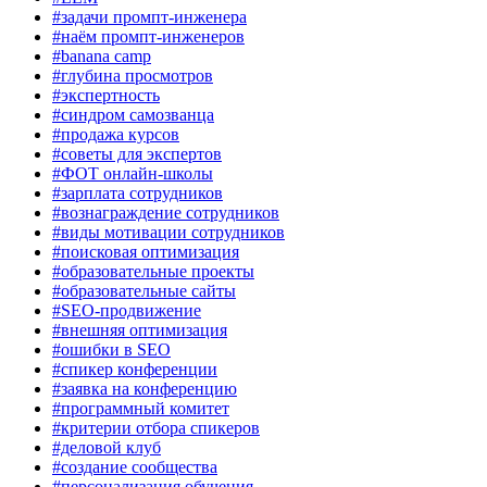
#задачи промпт-инженера
#наём промпт-инженеров
#banana camp
#глубина просмотров
#экспертность
#синдром самозванца
#продажа курсов
#советы для экспертов
#ФОТ онлайн-школы
#зарплата сотрудников
#вознаграждение сотрудников
#виды мотивации сотрудников
#поисковая оптимизация
#образовательные проекты
#образовательные сайты
#SEO-продвижение
#внешняя оптимизация
#ошибки в SEO
#спикер конференции
#заявка на конференцию
#программный комитет
#критерии отбора спикеров
#деловой клуб
#создание сообщества
#персонализация обучения