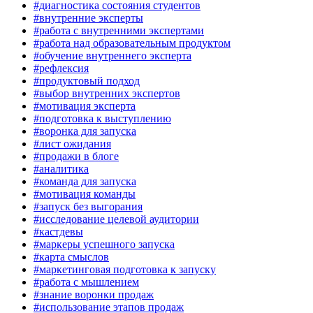
#диагностика состояния студентов
#внутренние эксперты
#работа с внутренними экспертами
#работа над образовательным продуктом
#обучение внутреннего эксперта
#рефлексия
#продуктовый подход
#выбор внутренних экспертов
#мотивация эксперта
#подготовка к выступлению
#воронка для запуска
#лист ожидания
#продажи в блоге
#аналитика
#команда для запуска
#мотивация команды
#запуск без выгорания
#исследование целевой аудитории
#кастдевы
#маркеры успешного запуска
#карта смыслов
#маркетинговая подготовка к запуску
#работа с мышлением
#знание воронки продаж
#использование этапов продаж