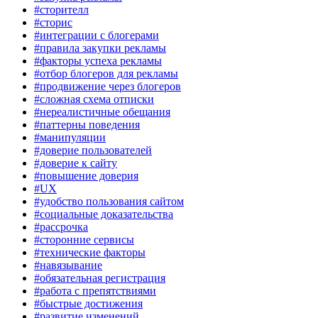
#сторителл
#сторис
#интеграции с блогерами
#правила закупки рекламы
#факторы успеха рекламы
#отбор блогеров для рекламы
#продвижение через блогеров
#сложная схема отписки
#нереалистичные обещания
#паттерны поведения
#манипуляции
#доверие пользователей
#доверие к сайту
#повышение доверия
#UX
#удобство пользования сайтом
#социальные доказательства
#рассрочка
#сторонние сервисы
#технические факторы
#навязывание
#обязательная регистрация
#работа с препятствиями
#быстрые достижения
#развитие изменений