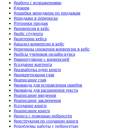
#работа с возражениями
#дожим
#ошибки менеджера по продажам
#продажи в переписке
#техники продаж
#конверсия в кейс
#кейс студента
#критерии кейса
#анализ конверсии в кейс
#причины снижения конверсии в кейс
#кейсы учеников онлайн-курса
#манипуляции с конверсией
#создание контента
#разработка идеи книги
#конкретизация глав
#написание глав
#команда для исправления ошибок
#команда для расширения текста
#написание введения
#написание заключения
#создание книги
#написание книги
#книга с помощью нейросети
#инструкция по созданию книги
#проблемы работы с нейросетью