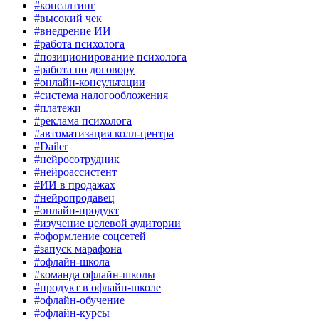
#консалтинг
#высокий чек
#внедрение ИИ
#работа психолога
#позиционирование психолога
#работа по договору
#онлайн-консультации
#система налогообложения
#платежи
#реклама психолога
#автоматизация колл-центра
#Dailer
#нейросотрудник
#нейроассистент
#ИИ в продажах
#нейропродавец
#онлайн-продукт
#изучение целевой аудитории
#оформление соцсетей
#запуск марафона
#офлайн-школа
#команда офлайн-школы
#продукт в офлайн-школе
#офлайн-обучение
#офлайн-курсы