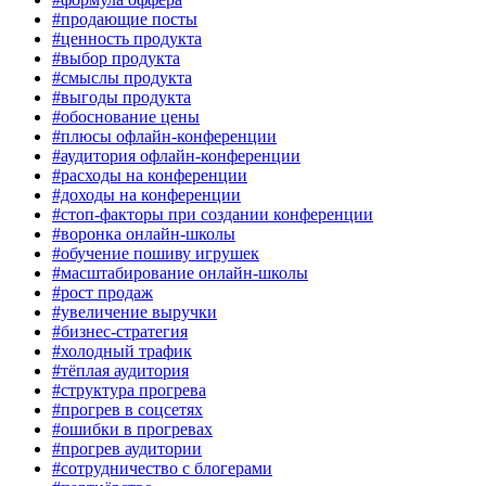
#продающие посты
#ценность продукта
#выбор продукта
#смыслы продукта
#выгоды продукта
#обоснование цены
#плюсы офлайн-конференции
#аудитория офлайн-конференции
#расходы на конференции
#доходы на конференции
#стоп-факторы при создании конференции
#воронка онлайн-школы
#обучение пошиву игрушек
#масштабирование онлайн-школы
#рост продаж
#увеличение выручки
#бизнес-стратегия
#холодный трафик
#тёплая аудитория
#структура прогрева
#прогрев в соцсетях
#ошибки в прогревах
#прогрев аудитории
#сотрудничество с блогерами