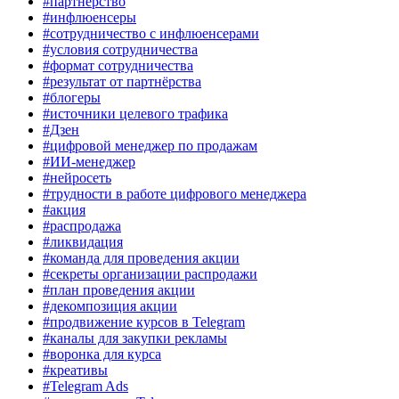
#партнёрство
#инфлюенсеры
#сотрудничество с инфлюенсерами
#условия сотрудничества
#формат сотрудничества
#результат от партнёрства
#блогеры
#источники целевого трафика
#Дзен
#цифровой менеджер по продажам
#ИИ-менеджер
#нейросеть
#трудности в работе цифрового менеджера
#акция
#распродажа
#ликвидация
#команда для проведения акции
#секреты организации распродажи
#план проведения акции
#декомпозиция акции
#продвижение курсов в Telegram
#каналы для закупки рекламы
#воронка для курса
#креативы
#Telegram Ads