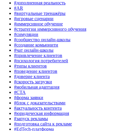
#дополненная реальность
#AR
#виртуальные тренажёры
#игровые сценарии
#иммерсивное обучение
#стратегии иммерсивного обучения
#симуляции
#сообщество онлайн-школы
#создание комьюнити
#чат онлайн-школы
#привлечение клиентов
#психология потребителей
#типы клиентов
#поведение клиентов
#доверие клиента
#скорость загрузки
#мобильная адаптация
#CTA
#форма заявки
#блок с доказательствами
#актуальность контента
#юридическая информация
#запуск рекламы
#подготовка сайта к рекламе
#EdTech-платформа