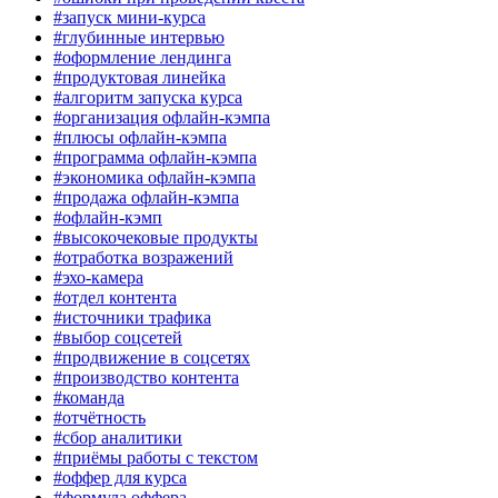
#запуск мини-курса
#глубинные интервью
#оформление лендинга
#продуктовая линейка
#алгоритм запуска курса
#организация офлайн-кэмпа
#плюсы офлайн-кэмпа
#программа офлайн-кэмпа
#экономика офлайн-кэмпа
#продажа офлайн-кэмпа
#офлайн-кэмп
#высокочековые продукты
#отработка возражений
#эхо-камера
#отдел контента
#источники трафика
#выбор соцсетей
#продвижение в соцсетях
#производство контента
#команда
#отчётность
#сбор аналитики
#приёмы работы с текстом
#оффер для курса
#формула оффера