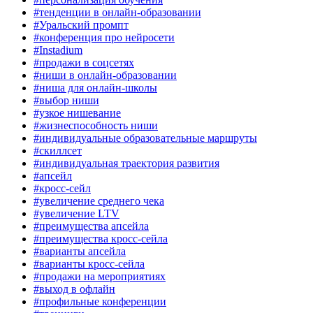
#тенденции в онлайн-образовании
#Уральский промпт
#конференция про нейросети
#Instadium
#продажи в соцсетях
#ниши в онлайн-образовании
#ниша для онлайн-школы
#выбор ниши
#узкое нишевание
#жизнеспособность ниши
#индивидуальные образовательные маршруты
#скиллсет
#индивидуальная траектория развития
#апсейл
#кросс-сейл
#увеличение среднего чека
#увеличение LTV
#преимущества апсейла
#преимущества кросс-сейла
#варианты апсейла
#варианты кросс-сейла
#продажи на мероприятиях
#выход в офлайн
#профильные конференции