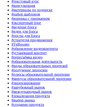
#текстовый курс
#консультация
#материалы по подписке
#набор шаблонов
#воронка с трипваером
#экспертный блог
#ведение блога
#идеи для блога
#посты для блога
#стратегия продвижения
#TgBooster
#обновление видеоконтента
#устаревший контент
#пересъёмка видео
#образовательная деятельность
#виды образовательных лицензий
#получение лицензии
#плюсы образовательной лицензии
#минусы образовательной лицензии
#лицензирование
#зарубежный рынок
#международный рынок
#локализация продукта
#выбор рынка
#создание продукта