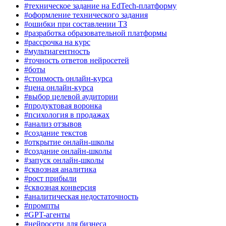
#техническое задание на EdTech-платформу
#оформление технического задания
#ошибки при составлении ТЗ
#разработка образовательной платформы
#рассрочка на курс
#мультиагентность
#точность ответов нейросетей
#боты
#стоимость онлайн-курса
#цена онлайн-курса
#выбор целевой аудитории
#продуктовая воронка
#психология в продажах
#анализ отзывов
#создание текстов
#открытие онлайн-школы
#создание онлайн-школы
#запуск онлайн-школы
#сквозная аналитика
#рост прибыли
#сквозная конверсия
#аналитическая недостаточность
#промпты
#GPT-агенты
#нейросети для бизнеса