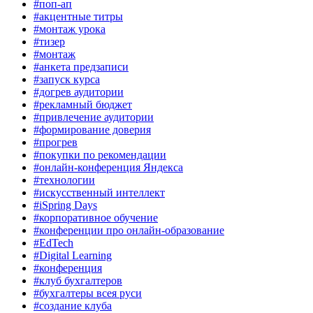
#поп-ап
#акцентные титры
#монтаж урока
#тизер
#монтаж
#анкета предзаписи
#запуск курса
#догрев аудитории
#рекламный бюджет
#привлечение аудитории
#формирование доверия
#прогрев
#покупки по рекомендации
#онлайн-конференция Яндекса
#технологии
#искусственный интеллект
#iSpring Days
#корпоративное обучение
#конференции про онлайн-образование
#EdTech
#Digital Learning
#конференция
#клуб бухгалтеров
#бухгалтеры всея руси
#создание клуба