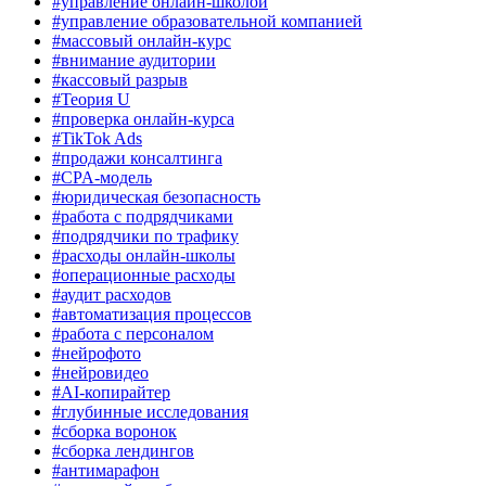
#управление онлайн-школой
#управление образовательной компанией
#массовый онлайн-курс
#внимание аудитории
#кассовый разрыв
#Теория U
#проверка онлайн-курса
#TikTok Ads
#продажи консалтинга
#CPA-модель
#юридическая безопасность
#работа с подрядчиками
#подрядчики по трафику
#расходы онлайн-школы
#операционные расходы
#аудит расходов
#автоматизация процессов
#работа с персоналом
#нейрофото
#нейровидео
#AI-копирайтер
#глубинные исследования
#сборка воронок
#сборка лендингов
#антимарафон