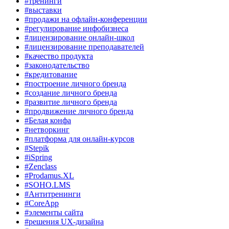
#тренинги
#выставки
#продажи на офлайн-конференции
#регулирование инфобизнеса
#лицензирование онлайн-школ
#лицензирование преподавателей
#качество продукта
#законодательство
#кредитование
#построение личного бренда
#создание личного бренда
#развитие личного бренда
#продвижение личного бренда
#Белая конфа
#нетворкинг
#платформа для онлайн-курсов
#Stepik
#iSpring
#Zenclass
#Prodamus.XL
#SOHO.LMS
#Антитренинги
#CoreApp
#элементы сайта
#решения UX-дизайна