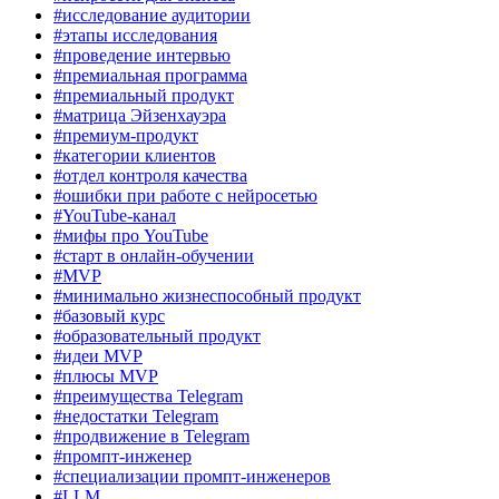
#исследование аудитории
#этапы исследования
#проведение интервью
#премиальная программа
#премиальный продукт
#матрица Эйзенхауэра
#премиум-продукт
#категории клиентов
#отдел контроля качества
#ошибки при работе с нейросетью
#YouTube-канал
#мифы про YouTube
#старт в онлайн-обучении
#MVP
#минимально жизнеспособный продукт
#базовый курс
#образовательный продукт
#идеи MVP
#плюсы MVP
#преимущества Telegram
#недостатки Telegram
#продвижение в Telegram
#промпт-инженер
#специализации промпт-инженеров
#LLM