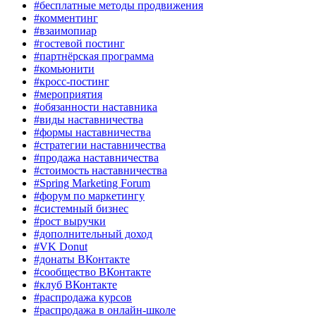
#бесплатные методы продвижения
#комментинг
#взаимопиар
#гостевой постинг
#партнёрская программа
#комьюнити
#кросс-постинг
#мероприятия
#обязанности наставника
#виды наставничества
#формы наставничества
#стратегии наставничества
#продажа наставничества
#стоимость наставничества
#Spring Marketing Forum
#форум по маркетингу
#системный бизнес
#рост выручки
#дополнительный доход
#VK Donut
#донаты ВКонтакте
#сообщество ВКонтакте
#клуб ВКонтакте
#распродажа курсов
#распродажа в онлайн-школе