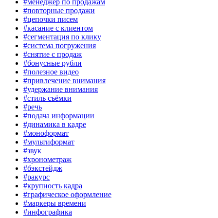
#менеджер по продажам
#повторные продажи
#цепочки писем
#касание с клиентом
#сегментация по клику
#система погружения
#снятие с продаж
#бонусные рубли
#полезное видео
#привлечение внимания
#удержание внимания
#стиль съёмки
#речь
#подача информации
#динамика в кадре
#моноформат
#мультиформат
#звук
#хронометраж
#бэкстейдж
#ракурс
#крупность кадра
#графическое оформление
#маркеры времени
#инфографика