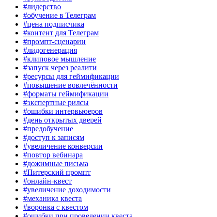
#лидерство
#обучение в Телеграм
#цена подписчика
#контент для Телеграм
#промпт-сценарии
#лидогенерация
#клиповое мышление
#запуск через реалити
#ресурсы для геймификации
#повышение вовлечённости
#форматы геймификации
#экспертные рилсы
#ошибки интервьюеров
#день открытых дверей
#предобучение
#доступ к записям
#увеличение конверсии
#повтор вебинара
#дожимные письма
#Питерский промпт
#онлайн-квест
#увеличение доходимости
#механика квеста
#воронка с квестом
#ошибки при проведении квеста