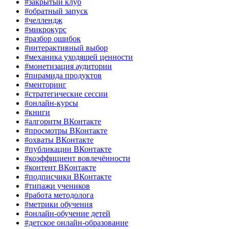
#закрытый клуб
#обратный запуск
#челлендж
#микрокурс
#разбор ошибок
#интерактивный выбор
#механика уходящей ценности
#монетизация аудитории
#пирамида продуктов
#менторинг
#стратегические сессии
#онлайн-курсы
#книги
#алгоритм ВКонтакте
#просмотры ВКонтакте
#охваты ВКонтакте
#публикации ВКонтакте
#коэффициент вовлечённости
#контент ВКонтакте
#подписчики ВКонтакте
#типажи учеников
#работа методолога
#метрики обучения
#онлайн-обучение детей
#детское онлайн-образование