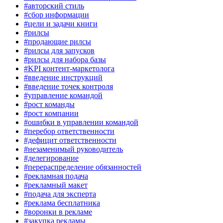
#авторский стиль
#сбор информации
#цели и задачи книги
#рилсы
#продающие рилсы
#рилсы для запусков
#рилсы для набора базы
#KPI контент-маркетолога
#введение инструкций
#введение точек контроля
#управление командой
#рост команды
#рост компании
#ошибки в управлении командой
#перебор ответственности
#дефицит ответственности
#незаменимый руководитель
#делегирование
#перераспределение обязанностей
#рекламная подача
#рекламный макет
#подача для эксперта
#реклама бесплатника
#воронки в рекламе
#закупка рекламы