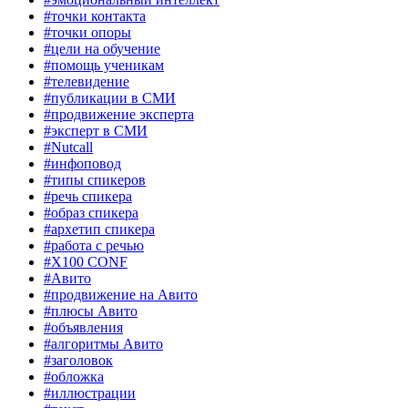
#точки контакта
#точки опоры
#цели на обучение
#помощь ученикам
#телевидение
#публикации в СМИ
#продвижение эксперта
#эксперт в СМИ
#Nutcall
#инфоповод
#типы спикеров
#речь спикера
#образ спикера
#архетип спикера
#работа с речью
#X100 CONF
#Авито
#продвижение на Авито
#плюсы Авито
#объявления
#алгоритмы Авито
#заголовок
#обложка
#иллюстрации