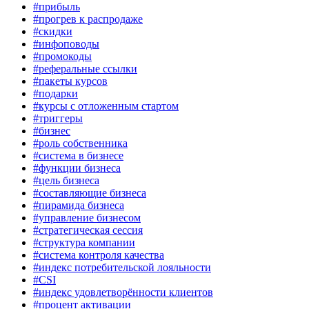
#прибыль
#прогрев к распродаже
#скидки
#инфоповоды
#промокоды
#реферальные ссылки
#пакеты курсов
#подарки
#курсы с отложенным стартом
#триггеры
#бизнес
#роль собственника
#система в бизнесе
#функции бизнеса
#цель бизнеса
#составляющие бизнеса
#пирамида бизнеса
#управление бизнесом
#стратегическая сессия
#структура компании
#система контроля качества
#индекс потребительской лояльности
#CSI
#индекс удовлетворённости клиентов
#процент активации