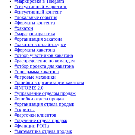
#маркировка в Telegram
#ситуативный маркетинг
#ситуативный контент
#локальные события
#форматы контента
#хакатон
#марафон-практика
#организация хакатона
#хакатон в онлайн-курсе
#форматы хакатона
#отбор участников хакатона
#распределение по командам
#отбор проекта для хакатона
#программа хакатона
#игровые механики
#ошибки в организации хакатона
#INFOBIZ 2.0
#управление отделом продаж
#ошибки отдела продаж
#организация отдела продаж
#скрипты
#карточки клиентов
#обучение отдела продаж
#функции РОПа
#математика отдела продаж