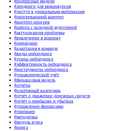
#подписные модели
#лендинги для микрокурсов
#доступ к уникальным материалам
#прогревающий контент
#контент-прогрев
#работа с холодной аудиторией
#актуализация проблемы
#вовлечение в воронку
#онбординг
#адаптация в команде
#виды онбординга
#этапы онбординга
#эффективность онбординга
#инструменты онбординга
#управленческий учёт
#финансовая модель
#отчёты
#платёжный календарь
#отчёт о движении денежных средств
#отчёт о прибылях и убытках
#управление финансами
#трипваер
#методичка
#модуль курса
#книга