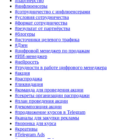
#партнёрство
#инфлюенсеры
#сотрудничество с инфлюенсерами
#условия сотрудничества
#формат сотрудничества
#результат от партнёрства
#блогеры
#источники целевого трафика
#Дзен
#цифровой менеджер по продажам
#ИИ-менеджер
#нейросеть
#трудности в работе цифрового менеджера
#акция
#распродажа
#ликвидация
#команда для проведения акции
#секреты организации распродажи
#план проведения акции
#декомпозиция акции
#продвижение курсов в Telegram
#каналы для закупки рекламы
#воронка для курса
#креативы
#Telegram Ads