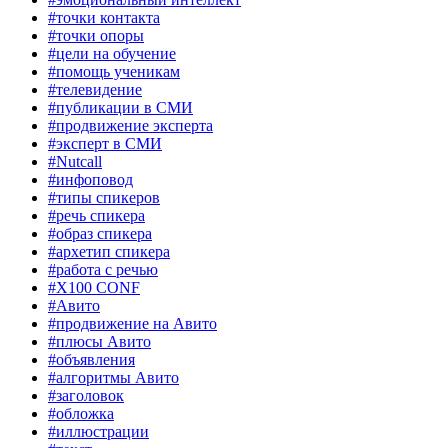
#точки контакта
#точки опоры
#цели на обучение
#помощь ученикам
#телевидение
#публикации в СМИ
#продвижение эксперта
#эксперт в СМИ
#Nutcall
#инфоповод
#типы спикеров
#речь спикера
#образ спикера
#архетип спикера
#работа с речью
#X100 CONF
#Авито
#продвижение на Авито
#плюсы Авито
#объявления
#алгоритмы Авито
#заголовок
#обложка
#иллюстрации