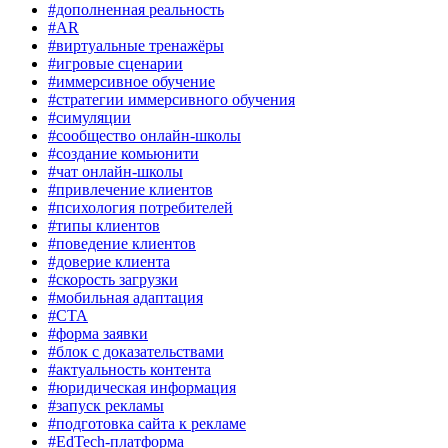
#дополненная реальность
#AR
#виртуальные тренажёры
#игровые сценарии
#иммерсивное обучение
#стратегии иммерсивного обучения
#симуляции
#сообщество онлайн-школы
#создание комьюнити
#чат онлайн-школы
#привлечение клиентов
#психология потребителей
#типы клиентов
#поведение клиентов
#доверие клиента
#скорость загрузки
#мобильная адаптация
#CTA
#форма заявки
#блок с доказательствами
#актуальность контента
#юридическая информация
#запуск рекламы
#подготовка сайта к рекламе
#EdTech-платформа