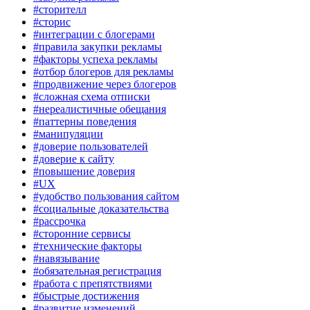
#сторителл
#сторис
#интеграции с блогерами
#правила закупки рекламы
#факторы успеха рекламы
#отбор блогеров для рекламы
#продвижение через блогеров
#сложная схема отписки
#нереалистичные обещания
#паттерны поведения
#манипуляции
#доверие пользователей
#доверие к сайту
#повышение доверия
#UX
#удобство пользования сайтом
#социальные доказательства
#рассрочка
#сторонние сервисы
#технические факторы
#навязывание
#обязательная регистрация
#работа с препятствиями
#быстрые достижения
#развитие изменений