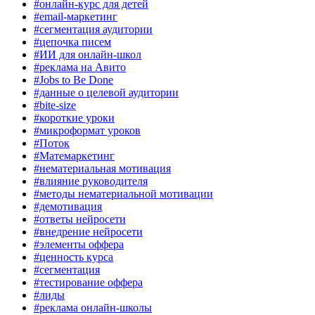
#онлайн-курс для детей
#email-маркетинг
#сегментация аудитории
#цепочка писем
#ИИ для онлайн-школ
#реклама на Авито
#Jobs to Be Done
#данные о целевой аудитории
#bite-size
#короткие уроки
#микроформат уроков
#Поток
#Матемаркетинг
#нематериальная мотивация
#влияние руководителя
#методы нематериальной мотивации
#демотивация
#ответы нейросети
#внедрение нейросети
#элементы оффера
#ценность курса
#сегментация
#тестирование оффера
#лиды
#реклама онлайн-школы