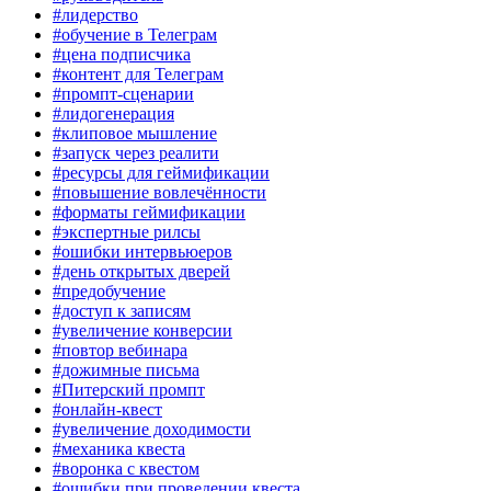
#лидерство
#обучение в Телеграм
#цена подписчика
#контент для Телеграм
#промпт-сценарии
#лидогенерация
#клиповое мышление
#запуск через реалити
#ресурсы для геймификации
#повышение вовлечённости
#форматы геймификации
#экспертные рилсы
#ошибки интервьюеров
#день открытых дверей
#предобучение
#доступ к записям
#увеличение конверсии
#повтор вебинара
#дожимные письма
#Питерский промпт
#онлайн-квест
#увеличение доходимости
#механика квеста
#воронка с квестом
#ошибки при проведении квеста