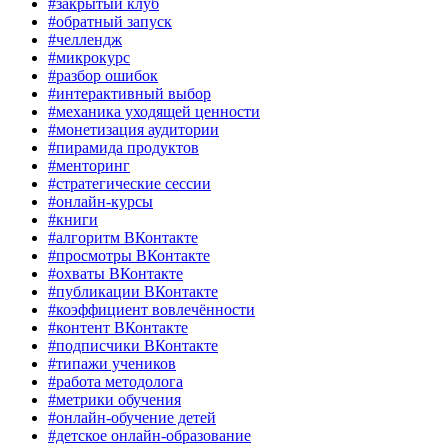
#закрытый клуб
#обратный запуск
#челлендж
#микрокурс
#разбор ошибок
#интерактивный выбор
#механика уходящей ценности
#монетизация аудитории
#пирамида продуктов
#менторинг
#стратегические сессии
#онлайн-курсы
#книги
#алгоритм ВКонтакте
#просмотры ВКонтакте
#охваты ВКонтакте
#публикации ВКонтакте
#коэффициент вовлечённости
#контент ВКонтакте
#подписчики ВКонтакте
#типажи учеников
#работа методолога
#метрики обучения
#онлайн-обучение детей
#детское онлайн-образование