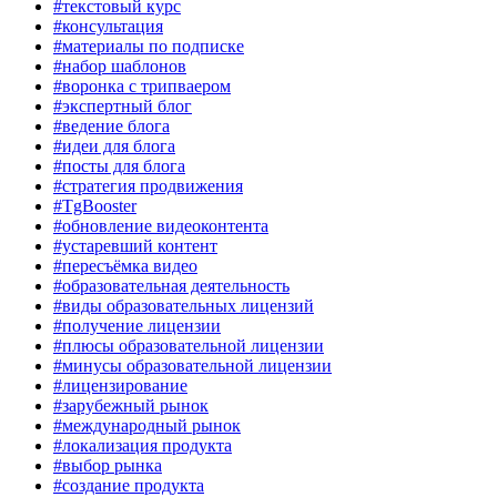
#текстовый курс
#консультация
#материалы по подписке
#набор шаблонов
#воронка с трипваером
#экспертный блог
#ведение блога
#идеи для блога
#посты для блога
#стратегия продвижения
#TgBooster
#обновление видеоконтента
#устаревший контент
#пересъёмка видео
#образовательная деятельность
#виды образовательных лицензий
#получение лицензии
#плюсы образовательной лицензии
#минусы образовательной лицензии
#лицензирование
#зарубежный рынок
#международный рынок
#локализация продукта
#выбор рынка
#создание продукта