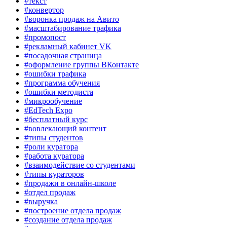
#текст
#конвертор
#воронка продаж на Авито
#масштабирование трафика
#промопост
#рекламный кабинет VK
#посадочная страница
#оформление группы ВКонтакте
#ошибки трафика
#программа обучения
#ошибки методиста
#микрообучение
#EdTech Expo
#бесплатный курс
#вовлекающий контент
#типы студентов
#роли куратора
#работа куратора
#взаимодействие со студентами
#типы кураторов
#продажи в онлайн-школе
#отдел продаж
#выручка
#построение отдела продаж
#создание отдела продаж