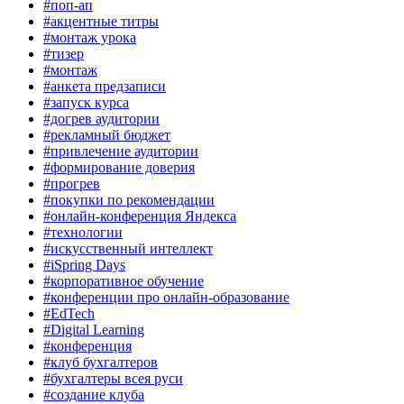
#поп-ап
#акцентные титры
#монтаж урока
#тизер
#монтаж
#анкета предзаписи
#запуск курса
#догрев аудитории
#рекламный бюджет
#привлечение аудитории
#формирование доверия
#прогрев
#покупки по рекомендации
#онлайн-конференция Яндекса
#технологии
#искусственный интеллект
#iSpring Days
#корпоративное обучение
#конференции про онлайн-образование
#EdTech
#Digital Learning
#конференция
#клуб бухгалтеров
#бухгалтеры всея руси
#создание клуба