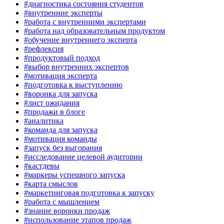
#диагностика состояния студентов
#внутренние эксперты
#работа с внутренними экспертами
#работа над образовательным продуктом
#обучение внутреннего эксперта
#рефлексия
#продуктовый подход
#выбор внутренних экспертов
#мотивация эксперта
#подготовка к выступлению
#воронка для запуска
#лист ожидания
#продажи в блоге
#аналитика
#команда для запуска
#мотивация команды
#запуск без выгорания
#исследование целевой аудитории
#кастдевы
#маркеры успешного запуска
#карта смыслов
#маркетинговая подготовка к запуску
#работа с мышлением
#знание воронки продаж
#использование этапов продаж