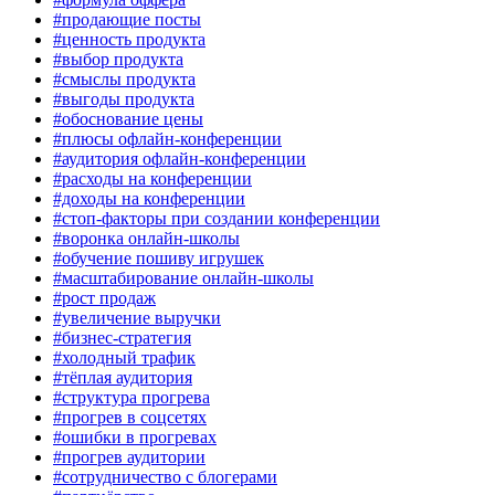
#продающие посты
#ценность продукта
#выбор продукта
#смыслы продукта
#выгоды продукта
#обоснование цены
#плюсы офлайн-конференции
#аудитория офлайн-конференции
#расходы на конференции
#доходы на конференции
#стоп-факторы при создании конференции
#воронка онлайн-школы
#обучение пошиву игрушек
#масштабирование онлайн-школы
#рост продаж
#увеличение выручки
#бизнес-стратегия
#холодный трафик
#тёплая аудитория
#структура прогрева
#прогрев в соцсетях
#ошибки в прогревах
#прогрев аудитории
#сотрудничество с блогерами