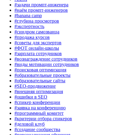
#задачи промпт-инженера
#наём промпт-инженеров
#banana camp
#глубина просмотров
#экспертность
#синдром самозванца
#продажа курсов
#советы для экспертов
#ФОТ онлайн-школы
#зарплата сотрудников
#вознаграждение сотрудников
#виды мотивации сотрудников
#поисковая оптимизация
#образовательные проекты
#образовательные сайты
#SEO-продвижение
#внешняя оптимизация
#ошибки в SEO
#спикер конференции
#заявка на конференцию
#программный комитет
#критерии отбора спикеров
#деловой клуб
#создание сообщества
#персонализация обучения