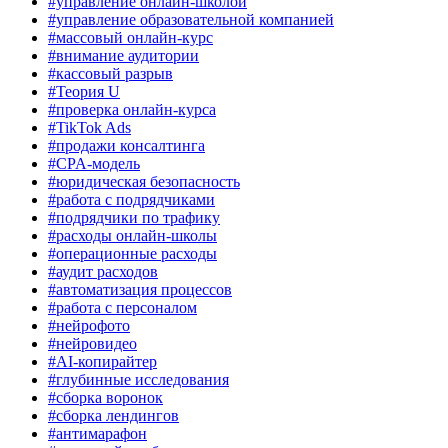
#управление онлайн-школой
#управление образовательной компанией
#массовый онлайн-курс
#внимание аудитории
#кассовый разрыв
#Теория U
#проверка онлайн-курса
#TikTok Ads
#продажи консалтинга
#CPA-модель
#юридическая безопасность
#работа с подрядчиками
#подрядчики по трафику
#расходы онлайн-школы
#операционные расходы
#аудит расходов
#автоматизация процессов
#работа с персоналом
#нейрофото
#нейровидео
#AI-копирайтер
#глубинные исследования
#сборка воронок
#сборка лендингов
#антимарафон