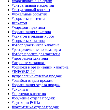
#маркировка в Telegram
#ситуативный маркетинг
#ситуативный контент
#локальные события
#форматы контента
#хакатон
#марафон-практика
#организация хакатона
#хакатон в онлайн-курсе
#форматы хакатона
#отбор участников хакатона
#распределение по командам
#отбор проекта для хакатона
#программа хакатона
#игровые механики
#ошибки в организации хакатона
#INFOBIZ 2.0
#управление отделом продаж
#ошибки отдела продаж
#организация отдела продаж
#скрипты
#карточки клиентов
#обучение отдела продаж
#функции РОПа
#математика отдела продаж