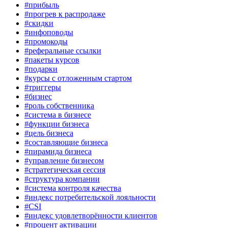
#прибыль
#прогрев к распродаже
#скидки
#инфоповоды
#промокоды
#реферальные ссылки
#пакеты курсов
#подарки
#курсы с отложенным стартом
#триггеры
#бизнес
#роль собственника
#система в бизнесе
#функции бизнеса
#цель бизнеса
#составляющие бизнеса
#пирамида бизнеса
#управление бизнесом
#стратегическая сессия
#структура компании
#система контроля качества
#индекс потребительской лояльности
#CSI
#индекс удовлетворённости клиентов
#процент активации