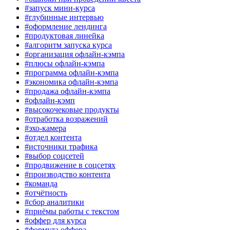
#запуск мини-курса
#глубинные интервью
#оформление лендинга
#продуктовая линейка
#алгоритм запуска курса
#организация офлайн-кэмпа
#плюсы офлайн-кэмпа
#программа офлайн-кэмпа
#экономика офлайн-кэмпа
#продажа офлайн-кэмпа
#офлайн-кэмп
#высокочековые продукты
#отработка возражений
#эхо-камера
#отдел контента
#источники трафика
#выбор соцсетей
#продвижение в соцсетях
#производство контента
#команда
#отчётность
#сбор аналитики
#приёмы работы с текстом
#оффер для курса
#формула оффера