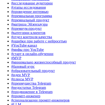
#исследование аудитории
#этапы исследования
#проведение интервью
#премиальная программа
#премиальный продукт
#матрица Эйзенхауэра
#премиум-продукт
#категории клиентов
#отдел контроля качества
#ошибки при работе с нейросетью
#YouTube-канал
#мифы про YouTube
#старт в онлайн-обучении
#MVP
#минимально жизнеспособный продукт
#базовый курс
#образовательный продукт
#идеи MVP
#плюсы MVP
#преимущества Telegram
#недостатки Telegram
#продвижение в Telegram
#промпт-инженер
#специализации промпт-инженеров
#LLM