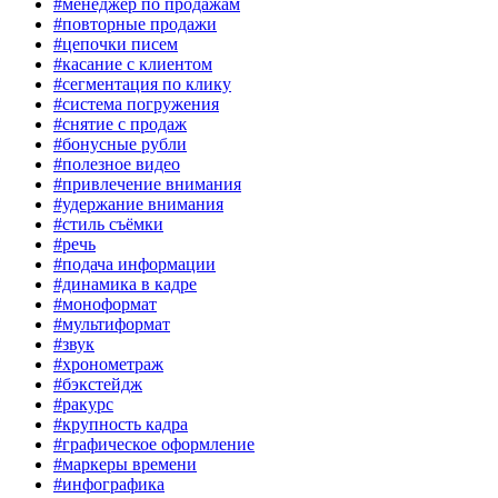
#менеджер по продажам
#повторные продажи
#цепочки писем
#касание с клиентом
#сегментация по клику
#система погружения
#снятие с продаж
#бонусные рубли
#полезное видео
#привлечение внимания
#удержание внимания
#стиль съёмки
#речь
#подача информации
#динамика в кадре
#моноформат
#мультиформат
#звук
#хронометраж
#бэкстейдж
#ракурс
#крупность кадра
#графическое оформление
#маркеры времени
#инфографика