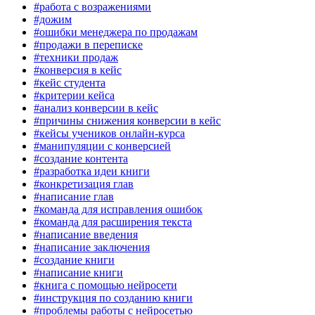
#работа с возражениями
#дожим
#ошибки менеджера по продажам
#продажи в переписке
#техники продаж
#конверсия в кейс
#кейс студента
#критерии кейса
#анализ конверсии в кейс
#причины снижения конверсии в кейс
#кейсы учеников онлайн-курса
#манипуляции с конверсией
#создание контента
#разработка идеи книги
#конкретизация глав
#написание глав
#команда для исправления ошибок
#команда для расширения текста
#написание введения
#написание заключения
#создание книги
#написание книги
#книга с помощью нейросети
#инструкция по созданию книги
#проблемы работы с нейросетью