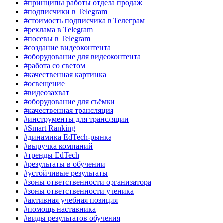
#принципы работы отдела продаж
#подписчики в Telegram
#стоимость подписчика в Телеграм
#реклама в Telegram
#посевы в Telegram
#создание видеоконтента
#оборудование для видеоконтента
#работа со светом
#качественная картинка
#освещение
#видеозахват
#оборудование для съёмки
#качественная трансляция
#инструменты для трансляции
#Smart Ranking
#динамика EdTech-рынка
#выручка компаний
#тренды EdTech
#результаты в обучении
#устойчивые результаты
#зоны ответственности организатора
#зоны ответственности ученика
#активная учебная позиция
#помощь наставника
#виды результатов обучения