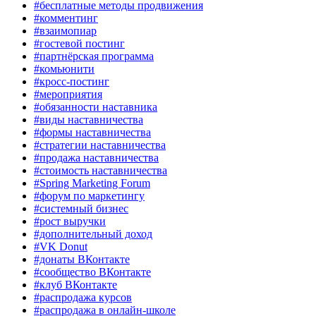
#бесплатные методы продвижения
#комментинг
#взаимопиар
#гостевой постинг
#партнёрская программа
#комьюнити
#кросс-постинг
#мероприятия
#обязанности наставника
#виды наставничества
#формы наставничества
#стратегии наставничества
#продажа наставничества
#стоимость наставничества
#Spring Marketing Forum
#форум по маркетингу
#системный бизнес
#рост выручки
#дополнительный доход
#VK Donut
#донаты ВКонтакте
#сообщество ВКонтакте
#клуб ВКонтакте
#распродажа курсов
#распродажа в онлайн-школе