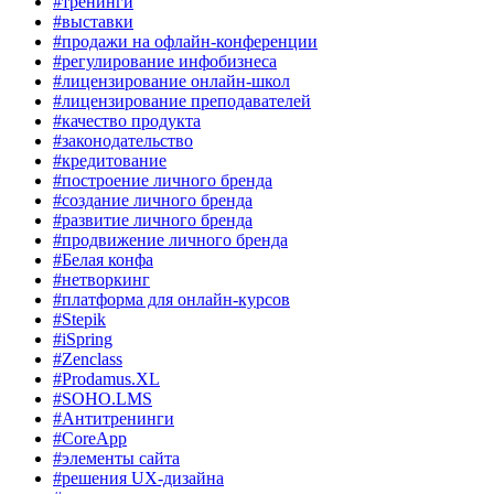
#тренинги
#выставки
#продажи на офлайн-конференции
#регулирование инфобизнеса
#лицензирование онлайн-школ
#лицензирование преподавателей
#качество продукта
#законодательство
#кредитование
#построение личного бренда
#создание личного бренда
#развитие личного бренда
#продвижение личного бренда
#Белая конфа
#нетворкинг
#платформа для онлайн-курсов
#Stepik
#iSpring
#Zenclass
#Prodamus.XL
#SOHO.LMS
#Антитренинги
#CoreApp
#элементы сайта
#решения UX-дизайна