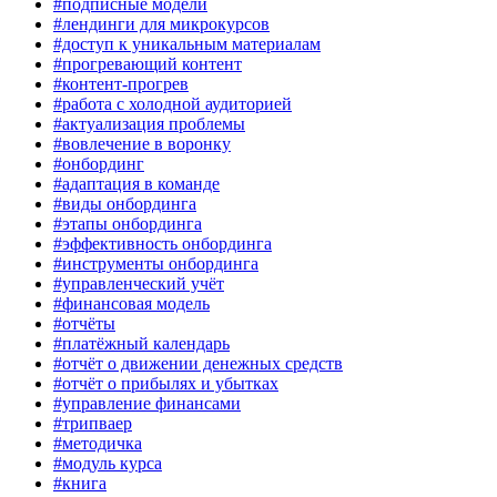
#подписные модели
#лендинги для микрокурсов
#доступ к уникальным материалам
#прогревающий контент
#контент-прогрев
#работа с холодной аудиторией
#актуализация проблемы
#вовлечение в воронку
#онбординг
#адаптация в команде
#виды онбординга
#этапы онбординга
#эффективность онбординга
#инструменты онбординга
#управленческий учёт
#финансовая модель
#отчёты
#платёжный календарь
#отчёт о движении денежных средств
#отчёт о прибылях и убытках
#управление финансами
#трипваер
#методичка
#модуль курса
#книга