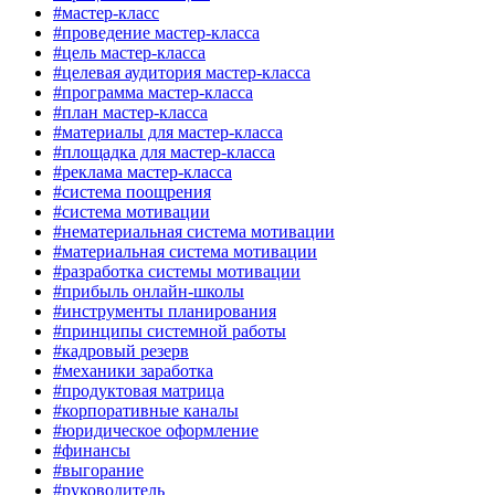
#мастер-класс
#проведение мастер-класса
#цель мастер-класса
#целевая аудитория мастер-класса
#программа мастер-класса
#план мастер-класса
#материалы для мастер-класса
#площадка для мастер-класса
#реклама мастер-класса
#система поощрения
#система мотивации
#нематериальная система мотивации
#материальная система мотивации
#разработка системы мотивации
#прибыль онлайн-школы
#инструменты планирования
#принципы системной работы
#кадровый резерв
#механики заработка
#продуктовая матрица
#корпоративные каналы
#юридическое оформление
#финансы
#выгорание
#руководитель