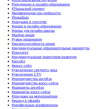
#тенденции в онлайн-образовании
#Уральский промпт
#конференция про нейросети
#Instadium
#продажи в соцсетях
#ниши в онлайн-образовании
#ниша для онлайн-школы
#выбор ниши
#узкое нишевание
#жизнеспособность ниши
#индивидуальные образовательные маршруты
#скиллсет
#индивидуальная траектория развития
#апсейл
#кросс-сейл
#увеличение среднего чека
#увеличение LTV
#преимущества апсейла
#преимущества кросс-сейла
#варианты апсейла
#варианты кросс-сейла
#продажи на мероприятиях
#выход в офлайн
#профильные конференции