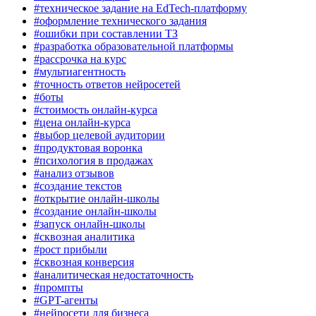
#техническое задание на EdTech-платформу
#оформление технического задания
#ошибки при составлении ТЗ
#разработка образовательной платформы
#рассрочка на курс
#мультиагентность
#точность ответов нейросетей
#боты
#стоимость онлайн-курса
#цена онлайн-курса
#выбор целевой аудитории
#продуктовая воронка
#психология в продажах
#анализ отзывов
#создание текстов
#открытие онлайн-школы
#создание онлайн-школы
#запуск онлайн-школы
#сквозная аналитика
#рост прибыли
#сквозная конверсия
#аналитическая недостаточность
#промпты
#GPT-агенты
#нейросети для бизнеса