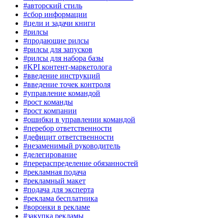
#авторский стиль
#сбор информации
#цели и задачи книги
#рилсы
#продающие рилсы
#рилсы для запусков
#рилсы для набора базы
#KPI контент-маркетолога
#введение инструкций
#введение точек контроля
#управление командой
#рост команды
#рост компании
#ошибки в управлении командой
#перебор ответственности
#дефицит ответственности
#незаменимый руководитель
#делегирование
#перераспределение обязанностей
#рекламная подача
#рекламный макет
#подача для эксперта
#реклама бесплатника
#воронки в рекламе
#закупка рекламы