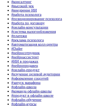
#консалтинг
#высокий чек
#внедрение ИИ
#работа психолога
#позиционирование психолога
#работа по договору
#онлайн-консультации
#система налогообложения
#платежи
#реклама психолога
#автоматизация колл-центра
#Dailer
#нейросотрудник
#нейроассистент
#ИИ в продажах
#нейропродавец
#онлайн-продукт
#изучение целевой аудитории
#оформление соцсетей
#запуск марафона
#офлайн-школа
#команда офлайн-школы
#продукт в офлайн-школе
#офлайн-обучение
#офлайн-курсы