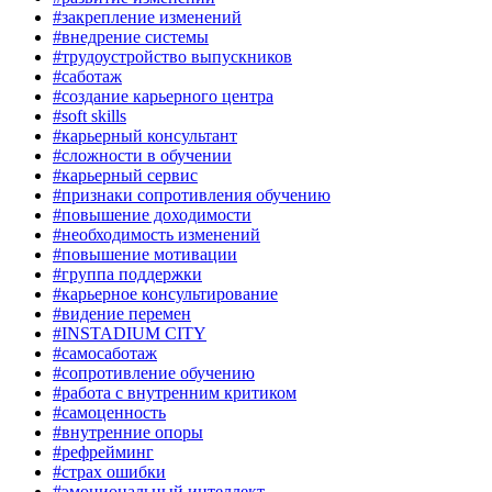
#закрепление изменений
#внедрение системы
#трудоустройство выпускников
#саботаж
#создание карьерного центра
#soft skills
#карьерный консультант
#сложности в обучении
#карьерный сервис
#признаки сопротивления обучению
#повышение доходимости
#необходимость изменений
#повышение мотивации
#группа поддержки
#карьерное консультирование
#видение перемен
#INSTADIUM CITY
#самосаботаж
#сопротивление обучению
#работа с внутренним критиком
#самоценность
#внутренние опоры
#рефрейминг
#страх ошибки
#эмоциональный интеллект