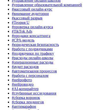
#управление онлайн-школой
#управление образовательной компанией
#массовый онлайн-курс
#внимание аудитории
#кассовый разрыв
#Теория U
#проверка онлайн-курса
#TikTok Ads
#продажи консалтинга
#CPA-модель
#юридическая безопасность
#работа с подрядчиками
#подрядчики по трафику
#расходы онлайн-школы
#операционные расходы
#аудит расходов
#автоматизация процессов
#работа с персоналом
#нейрофото
#нейровидео
#AI-копирайтер
#глубинные исследования
#сборка воронок
#сборка лендингов
#антимарафон