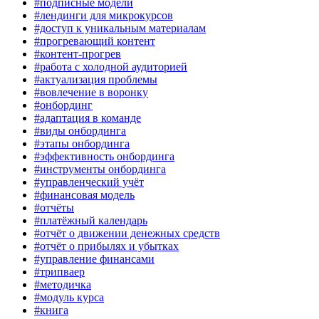
#подписные модели
#лендинги для микрокурсов
#доступ к уникальным материалам
#прогревающий контент
#контент-прогрев
#работа с холодной аудиторией
#актуализация проблемы
#вовлечение в воронку
#онбординг
#адаптация в команде
#виды онбординга
#этапы онбординга
#эффективность онбординга
#инструменты онбординга
#управленческий учёт
#финансовая модель
#отчёты
#платёжный календарь
#отчёт о движении денежных средств
#отчёт о прибылях и убытках
#управление финансами
#трипваер
#методичка
#модуль курса
#книга