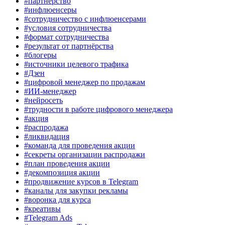
#партнёрство
#инфлюенсеры
#сотрудничество с инфлюенсерами
#условия сотрудничества
#формат сотрудничества
#результат от партнёрства
#блогеры
#источники целевого трафика
#Дзен
#цифровой менеджер по продажам
#ИИ-менеджер
#нейросеть
#трудности в работе цифрового менеджера
#акция
#распродажа
#ликвидация
#команда для проведения акции
#секреты организации распродажи
#план проведения акции
#декомпозиция акции
#продвижение курсов в Telegram
#каналы для закупки рекламы
#воронка для курса
#креативы
#Telegram Ads