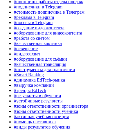
#принципы работы отдела продаж
#подписчики в Telegram
#стоимость подписчика в Телеграм
#реклама в Telegram
#посевы в Telegram
#создание видеоконтента
#оборудование для видеоконтента
#работа со светом
#качественная картинка
#освещение
#видеозахват
#оборудование для съёмки
#качественная трансляция
#инструменты для трансляции
#Smart Ranking
#динамика EdTech-рынка
#выручка компаний
#тренды EdTech
#результаты в обучении
#устойчивые результаты
#зоны ответственности организатора
#зоны ответственности ученика
#активная учебная позиция
#помощь наставника
#виды результатов обучения