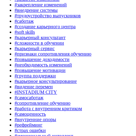
#закрепление изменений
#внедрение системы
#трудоустройство выпускников
#саботаж
#создание карьерного центра
#soft skills
#карьерный консультант
#сложности в обучении
#карьерный сервис
#признаки сопротивления обучению
#повышение доходимости
#необходимость изменений
#повышение мотивации
#группа поддержки
#карьерное консультирование
#видение перемен
#INSTADIUM CITY
#самосаботаж
#сопротивление обучению
#работа с внутренним критиком
#самоценность
#внутренние опоры
#рефрейминг
#страх ошибки
#эмоциональный интеллект