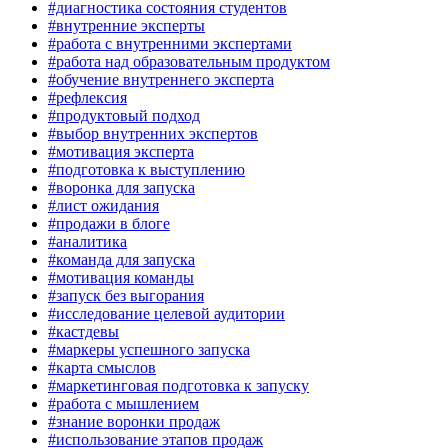
#диагностика состояния студентов
#внутренние эксперты
#работа с внутренними экспертами
#работа над образовательным продуктом
#обучение внутреннего эксперта
#рефлексия
#продуктовый подход
#выбор внутренних экспертов
#мотивация эксперта
#подготовка к выступлению
#воронка для запуска
#лист ожидания
#продажи в блоге
#аналитика
#команда для запуска
#мотивация команды
#запуск без выгорания
#исследование целевой аудитории
#кастдевы
#маркеры успешного запуска
#карта смыслов
#маркетинговая подготовка к запуску
#работа с мышлением
#знание воронки продаж
#использование этапов продаж