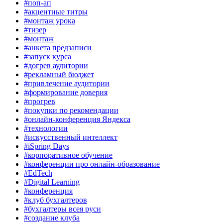
#поп-ап
#акцентные титры
#монтаж урока
#тизер
#монтаж
#анкета предзаписи
#запуск курса
#догрев аудитории
#рекламный бюджет
#привлечение аудитории
#формирование доверия
#прогрев
#покупки по рекомендации
#онлайн-конференция Яндекса
#технологии
#искусственный интеллект
#iSpring Days
#корпоративное обучение
#конференции про онлайн-образование
#EdTech
#Digital Learning
#конференция
#клуб бухгалтеров
#бухгалтеры всея руси
#создание клуба