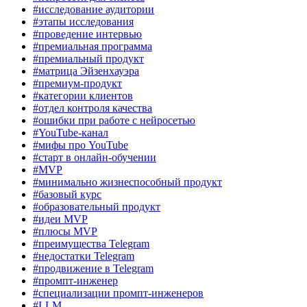
#исследование аудитории
#этапы исследования
#проведение интервью
#премиальная программа
#премиальный продукт
#матрица Эйзенхауэра
#премиум-продукт
#категории клиентов
#отдел контроля качества
#ошибки при работе с нейросетью
#YouTube-канал
#мифы про YouTube
#старт в онлайн-обучении
#MVP
#минимально жизнеспособный продукт
#базовый курс
#образовательный продукт
#идеи MVP
#плюсы MVP
#преимущества Telegram
#недостатки Telegram
#продвижение в Telegram
#промпт-инженер
#специализации промпт-инженеров
#LLM