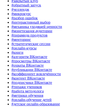
#закрытый клуб
#обратный запуск
#челлендж
#микрокурс
#разбор ошибок
#интерактивный выбор
#механика уходящей ценности
#монетизация аудитории
#пирамида продуктов
#менторинг
#стратегические сессии
#онлайн-курсы
#книги
#алгоритм ВКонтакте
#просмотры ВКонтакте
#охваты ВКонтакте
#публикации ВКонтакте
#коэффициент вовлечённости
#контент ВКонтакте
#подписчики ВКонтакте
#типажи учеников
#работа методолога
#метрики обучения
#онлайн-обучение детей
#детское онлайн-образование