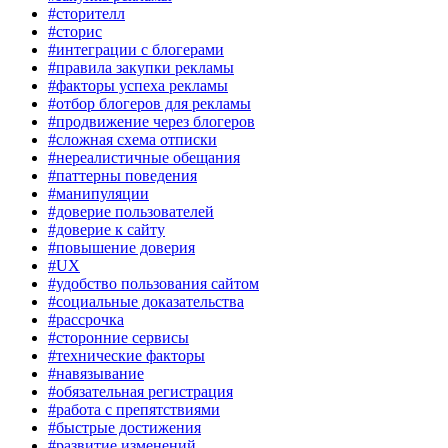
#сторителл
#сторис
#интеграции с блогерами
#правила закупки рекламы
#факторы успеха рекламы
#отбор блогеров для рекламы
#продвижение через блогеров
#сложная схема отписки
#нереалистичные обещания
#паттерны поведения
#манипуляции
#доверие пользователей
#доверие к сайту
#повышение доверия
#UX
#удобство пользования сайтом
#социальные доказательства
#рассрочка
#сторонние сервисы
#технические факторы
#навязывание
#обязательная регистрация
#работа с препятствиями
#быстрые достижения
#развитие изменений