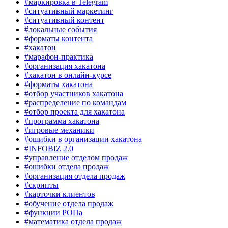
#маркировка в Telegram
#ситуативный маркетинг
#ситуативный контент
#локальные события
#форматы контента
#хакатон
#марафон-практика
#организация хакатона
#хакатон в онлайн-курсе
#форматы хакатона
#отбор участников хакатона
#распределение по командам
#отбор проекта для хакатона
#программа хакатона
#игровые механики
#ошибки в организации хакатона
#INFOBIZ 2.0
#управление отделом продаж
#ошибки отдела продаж
#организация отдела продаж
#скрипты
#карточки клиентов
#обучение отдела продаж
#функции РОПа
#математика отдела продаж