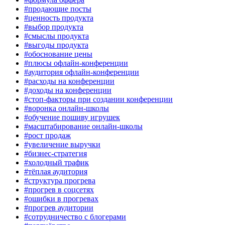
#продающие посты
#ценность продукта
#выбор продукта
#смыслы продукта
#выгоды продукта
#обоснование цены
#плюсы офлайн-конференции
#аудитория офлайн-конференции
#расходы на конференции
#доходы на конференции
#стоп-факторы при создании конференции
#воронка онлайн-школы
#обучение пошиву игрушек
#масштабирование онлайн-школы
#рост продаж
#увеличение выручки
#бизнес-стратегия
#холодный трафик
#тёплая аудитория
#структура прогрева
#прогрев в соцсетях
#ошибки в прогревах
#прогрев аудитории
#сотрудничество с блогерами