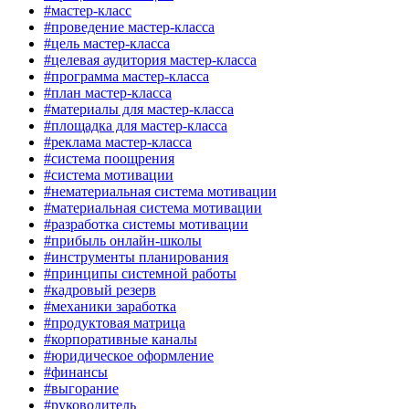
#мастер-класс
#проведение мастер-класса
#цель мастер-класса
#целевая аудитория мастер-класса
#программа мастер-класса
#план мастер-класса
#материалы для мастер-класса
#площадка для мастер-класса
#реклама мастер-класса
#система поощрения
#система мотивации
#нематериальная система мотивации
#материальная система мотивации
#разработка системы мотивации
#прибыль онлайн-школы
#инструменты планирования
#принципы системной работы
#кадровый резерв
#механики заработка
#продуктовая матрица
#корпоративные каналы
#юридическое оформление
#финансы
#выгорание
#руководитель