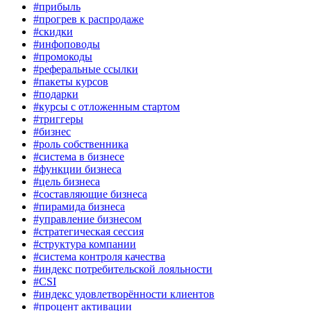
#прибыль
#прогрев к распродаже
#скидки
#инфоповоды
#промокоды
#реферальные ссылки
#пакеты курсов
#подарки
#курсы с отложенным стартом
#триггеры
#бизнес
#роль собственника
#система в бизнесе
#функции бизнеса
#цель бизнеса
#составляющие бизнеса
#пирамида бизнеса
#управление бизнесом
#стратегическая сессия
#структура компании
#система контроля качества
#индекс потребительской лояльности
#CSI
#индекс удовлетворённости клиентов
#процент активации