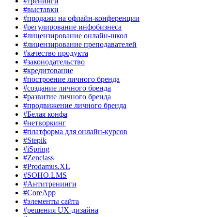
#тренинги
#выставки
#продажи на офлайн-конференции
#регулирование инфобизнеса
#лицензирование онлайн-школ
#лицензирование преподавателей
#качество продукта
#законодательство
#кредитование
#построение личного бренда
#создание личного бренда
#развитие личного бренда
#продвижение личного бренда
#Белая конфа
#нетворкинг
#платформа для онлайн-курсов
#Stepik
#iSpring
#Zenclass
#Prodamus.XL
#SOHO.LMS
#Антитренинги
#CoreApp
#элементы сайта
#решения UX-дизайна