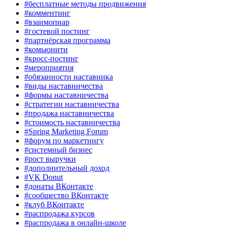
#бесплатные методы продвижения
#комментинг
#взаимопиар
#гостевой постинг
#партнёрская программа
#комьюнити
#кросс-постинг
#мероприятия
#обязанности наставника
#виды наставничества
#формы наставничества
#стратегии наставничества
#продажа наставничества
#стоимость наставничества
#Spring Marketing Forum
#форум по маркетингу
#системный бизнес
#рост выручки
#дополнительный доход
#VK Donut
#донаты ВКонтакте
#сообщество ВКонтакте
#клуб ВКонтакте
#распродажа курсов
#распродажа в онлайн-школе