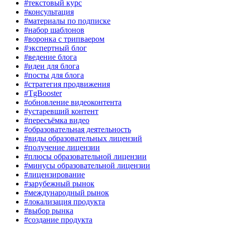
#текстовый курс
#консультация
#материалы по подписке
#набор шаблонов
#воронка с трипваером
#экспертный блог
#ведение блога
#идеи для блога
#посты для блога
#стратегия продвижения
#TgBooster
#обновление видеоконтента
#устаревший контент
#пересъёмка видео
#образовательная деятельность
#виды образовательных лицензий
#получение лицензии
#плюсы образовательной лицензии
#минусы образовательной лицензии
#лицензирование
#зарубежный рынок
#международный рынок
#локализация продукта
#выбор рынка
#создание продукта