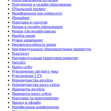
#тенденции в онлайн-образовании
#Уральский промпт
#конференция про нейросети
#Instadium
#продажи в соцсетях
#ниши в онлайн-образовании
#ниша для онлайн-школы
#выбор ниши
#узкое нишевание
#жизнеспособность ниши
#индивидуальные образовательные маршруты
#скиллсет
#индивидуальная траектория развития
#апсейл
#кросс-сейл
#увеличение среднего чека
#увеличение LTV
#преимущества апсейла
#преимущества кросс-сейла
#варианты апсейла
#варианты кросс-сейла
#продажи на мероприятиях
#выход в офлайн
#профильные конференции