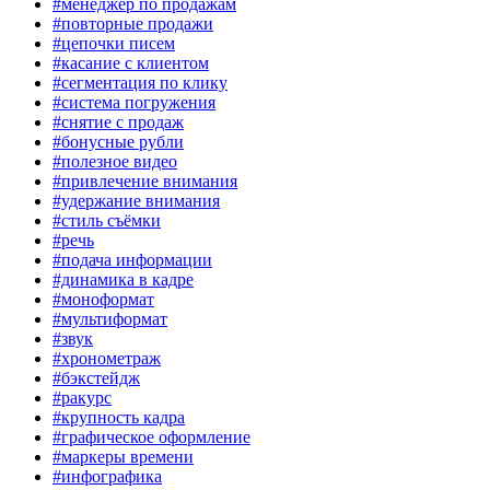
#менеджер по продажам
#повторные продажи
#цепочки писем
#касание с клиентом
#сегментация по клику
#система погружения
#снятие с продаж
#бонусные рубли
#полезное видео
#привлечение внимания
#удержание внимания
#стиль съёмки
#речь
#подача информации
#динамика в кадре
#моноформат
#мультиформат
#звук
#хронометраж
#бэкстейдж
#ракурс
#крупность кадра
#графическое оформление
#маркеры времени
#инфографика