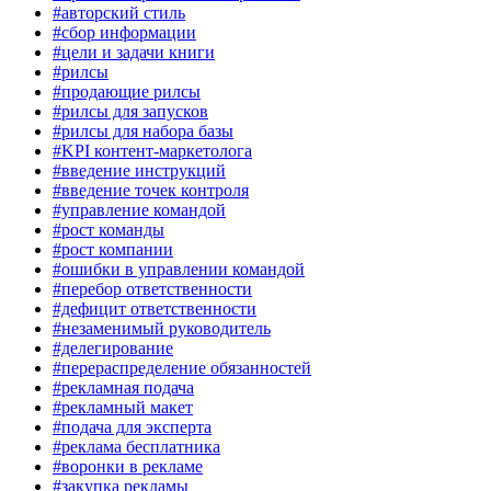
#авторский стиль
#сбор информации
#цели и задачи книги
#рилсы
#продающие рилсы
#рилсы для запусков
#рилсы для набора базы
#KPI контент-маркетолога
#введение инструкций
#введение точек контроля
#управление командой
#рост команды
#рост компании
#ошибки в управлении командой
#перебор ответственности
#дефицит ответственности
#незаменимый руководитель
#делегирование
#перераспределение обязанностей
#рекламная подача
#рекламный макет
#подача для эксперта
#реклама бесплатника
#воронки в рекламе
#закупка рекламы