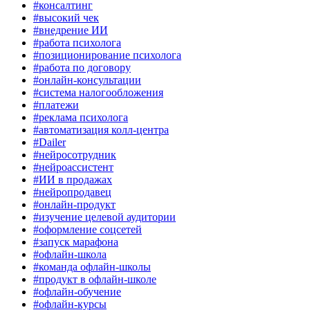
#консалтинг
#высокий чек
#внедрение ИИ
#работа психолога
#позиционирование психолога
#работа по договору
#онлайн-консультации
#система налогообложения
#платежи
#реклама психолога
#автоматизация колл-центра
#Dailer
#нейросотрудник
#нейроассистент
#ИИ в продажах
#нейропродавец
#онлайн-продукт
#изучение целевой аудитории
#оформление соцсетей
#запуск марафона
#офлайн-школа
#команда офлайн-школы
#продукт в офлайн-школе
#офлайн-обучение
#офлайн-курсы