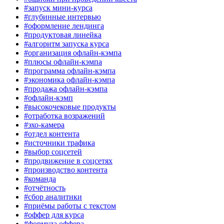
#запуск мини-курса
#глубинные интервью
#оформление лендинга
#продуктовая линейка
#алгоритм запуска курса
#организация офлайн-кэмпа
#плюсы офлайн-кэмпа
#программа офлайн-кэмпа
#экономика офлайн-кэмпа
#продажа офлайн-кэмпа
#офлайн-кэмп
#высокочековые продукты
#отработка возражений
#эхо-камера
#отдел контента
#источники трафика
#выбор соцсетей
#продвижение в соцсетях
#производство контента
#команда
#отчётность
#сбор аналитики
#приёмы работы с текстом
#оффер для курса
#формула оффера