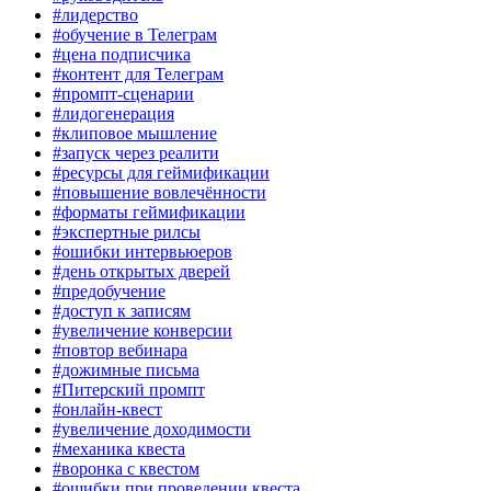
#лидерство
#обучение в Телеграм
#цена подписчика
#контент для Телеграм
#промпт-сценарии
#лидогенерация
#клиповое мышление
#запуск через реалити
#ресурсы для геймификации
#повышение вовлечённости
#форматы геймификации
#экспертные рилсы
#ошибки интервьюеров
#день открытых дверей
#предобучение
#доступ к записям
#увеличение конверсии
#повтор вебинара
#дожимные письма
#Питерский промпт
#онлайн-квест
#увеличение доходимости
#механика квеста
#воронка с квестом
#ошибки при проведении квеста