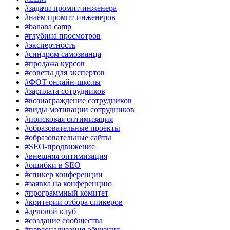
#задачи промпт-инженера
#наём промпт-инженеров
#banana camp
#глубина просмотров
#экспертность
#синдром самозванца
#продажа курсов
#советы для экспертов
#ФОТ онлайн-школы
#зарплата сотрудников
#вознаграждение сотрудников
#виды мотивации сотрудников
#поисковая оптимизация
#образовательные проекты
#образовательные сайты
#SEO-продвижение
#внешняя оптимизация
#ошибки в SEO
#спикер конференции
#заявка на конференцию
#программный комитет
#критерии отбора спикеров
#деловой клуб
#создание сообщества
#персонализация обучения