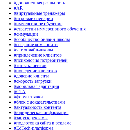
#дополненная реальность
#AR
#виртуальные тренажёры
#игровые сценарии
#иммерсивное обучение
#стратегии иммерсивного обучения
#симуляции
#сообщество онлайн-школы
#создание комьюнити
#чат онлайн-школы
#привлечение клиентов
#психология потребителей
#типы клиентов
#поведение клиентов
#доверие клиента
#скорость загрузки
#мобильная адаптация
#CTA
#форма заявки
#блок с доказательствами
#актуальность контента
#юридическая информация
#запуск рекламы
#подготовка сайта к рекламе
#EdTech-платформа