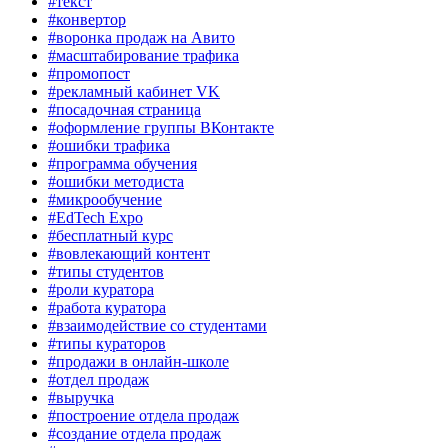
#текст
#конвертор
#воронка продаж на Авито
#масштабирование трафика
#промопост
#рекламный кабинет VK
#посадочная страница
#оформление группы ВКонтакте
#ошибки трафика
#программа обучения
#ошибки методиста
#микрообучение
#EdTech Expo
#бесплатный курс
#вовлекающий контент
#типы студентов
#роли куратора
#работа куратора
#взаимодействие со студентами
#типы кураторов
#продажи в онлайн-школе
#отдел продаж
#выручка
#построение отдела продаж
#создание отдела продаж