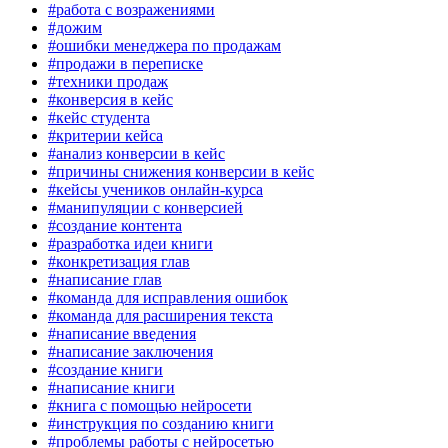
#работа с возражениями
#дожим
#ошибки менеджера по продажам
#продажи в переписке
#техники продаж
#конверсия в кейс
#кейс студента
#критерии кейса
#анализ конверсии в кейс
#причины снижения конверсии в кейс
#кейсы учеников онлайн-курса
#манипуляции с конверсией
#создание контента
#разработка идеи книги
#конкретизация глав
#написание глав
#команда для исправления ошибок
#команда для расширения текста
#написание введения
#написание заключения
#создание книги
#написание книги
#книга с помощью нейросети
#инструкция по созданию книги
#проблемы работы с нейросетью