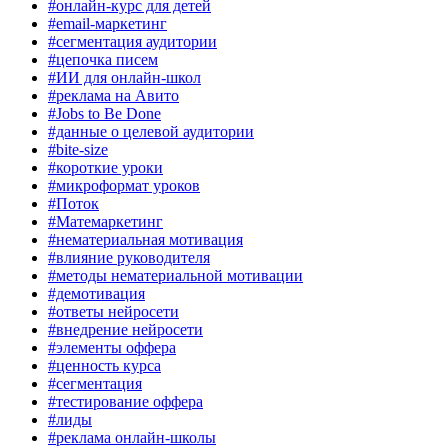
#онлайн-курс для детей
#email-маркетинг
#сегментация аудитории
#цепочка писем
#ИИ для онлайн-школ
#реклама на Авито
#Jobs to Be Done
#данные о целевой аудитории
#bite-size
#короткие уроки
#микроформат уроков
#Поток
#Матемаркетинг
#нематериальная мотивация
#влияние руководителя
#методы нематериальной мотивации
#демотивация
#ответы нейросети
#внедрение нейросети
#элементы оффера
#ценность курса
#сегментация
#тестирование оффера
#лиды
#реклама онлайн-школы