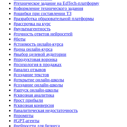
#техническое задание на EdTech-платформу
#оформление технического задания
#ошибки при составлении ТЗ
#разработка образовательной платформы
#рассрочка на курс
#мультиагентность
#точность ответов нейросетей
#боты
#стоимость онлайн-курса
#цена онлайн-курса
#выбор целевой аудитории
#продуктовая воронка
#психология в продажах
#анализ отзывов
#создание текстов
#открытие онлайн-школы
#создание онлайн-школы
#запуск онлайн-школы
#сквозная аналитика
#рост прибыли
#сквозная конверсия
#аналитическая недостаточность
#промпты
#GPT-агенты
#нейросети для бизнеса