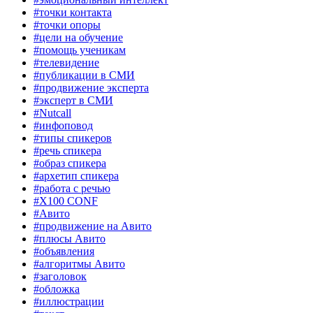
#точки контакта
#точки опоры
#цели на обучение
#помощь ученикам
#телевидение
#публикации в СМИ
#продвижение эксперта
#эксперт в СМИ
#Nutcall
#инфоповод
#типы спикеров
#речь спикера
#образ спикера
#архетип спикера
#работа с речью
#X100 CONF
#Авито
#продвижение на Авито
#плюсы Авито
#объявления
#алгоритмы Авито
#заголовок
#обложка
#иллюстрации