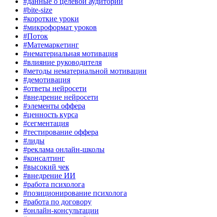
#данные о целевой аудитории
#bite-size
#короткие уроки
#микроформат уроков
#Поток
#Матемаркетинг
#нематериальная мотивация
#влияние руководителя
#методы нематериальной мотивации
#демотивация
#ответы нейросети
#внедрение нейросети
#элементы оффера
#ценность курса
#сегментация
#тестирование оффера
#лиды
#реклама онлайн-школы
#консалтинг
#высокий чек
#внедрение ИИ
#работа психолога
#позиционирование психолога
#работа по договору
#онлайн-консультации