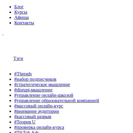
Блог
Курсы
Афиша
Контакты
Тэги
#Threads
#набор подписчиков
#стратегическое мышление
#disrupt-мышление
#управление онлайн-школой
#управление образовательной компанией
#массовый онлайн-курс
#внимание аудитории
#кассовый разрыв
#Теория U
#проверка онлайн-курса
#TikTok Ads