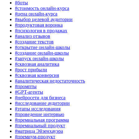
#боты
#стоимость онлайн-курса
#цена онлайн-курса
#выбор целевой аудитории
#продуктовая воронка
#психология в продажах
#анализ отзывов
#создание текстов
#открытие онлайн-школы
#создание онлайн-школы
#запуск онлайн-школы
#сквозная аналитика
#рост прибыли
#сквозная конверсия
#аналитическая недостаточность
#промпты
#GPT-агенты
#нейросети для бизнеса
#исследование аудитории
#этапы исследования
#проведение интервью
#премиальная программа
#премиальный продукт
#матрица Эйзенхауэра
#премиум-продукт