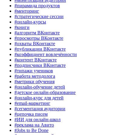
#монетизация аудитории
#пирамида продуктов
#менторинг
#стратегические сессии
#онлайн-курсы
#книги
#алгоритм ВКонтакте
#просмотры ВКонтакте
#охваты ВКонтакте
#публикации ВКонтакте
#коэффициент вовлечённости
#контент ВКонтакте
#подписчики ВКонтакте
#типажи учеников
#работа методолога
#метрики обучения
#онлайн-обучение детей
#детское онлайн-образование
#онлайн-курс для детей
#email-маркетинг
#сегментация аудитории
#цепочка писем
#ИИ для онлайн-школ
#реклама на Авито
#Jobs to Be Done