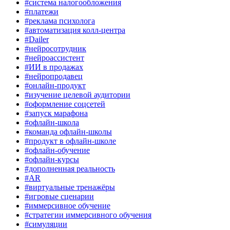
#система налогообложения
#платежи
#реклама психолога
#автоматизация колл-центра
#Dailer
#нейросотрудник
#нейроассистент
#ИИ в продажах
#нейропродавец
#онлайн-продукт
#изучение целевой аудитории
#оформление соцсетей
#запуск марафона
#офлайн-школа
#команда офлайн-школы
#продукт в офлайн-школе
#офлайн-обучение
#офлайн-курсы
#дополненная реальность
#AR
#виртуальные тренажёры
#игровые сценарии
#иммерсивное обучение
#стратегии иммерсивного обучения
#симуляции