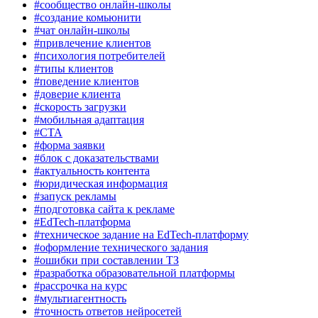
#сообщество онлайн-школы
#создание комьюнити
#чат онлайн-школы
#привлечение клиентов
#психология потребителей
#типы клиентов
#поведение клиентов
#доверие клиента
#скорость загрузки
#мобильная адаптация
#CTA
#форма заявки
#блок с доказательствами
#актуальность контента
#юридическая информация
#запуск рекламы
#подготовка сайта к рекламе
#EdTech-платформа
#техническое задание на EdTech-платформу
#оформление технического задания
#ошибки при составлении ТЗ
#разработка образовательной платформы
#рассрочка на курс
#мультиагентность
#точность ответов нейросетей