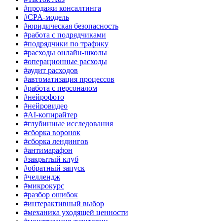
#продажи консалтинга
#CPA-модель
#юридическая безопасность
#работа с подрядчиками
#подрядчики по трафику
#расходы онлайн-школы
#операционные расходы
#аудит расходов
#автоматизация процессов
#работа с персоналом
#нейрофото
#нейровидео
#AI-копирайтер
#глубинные исследования
#сборка воронок
#сборка лендингов
#антимарафон
#закрытый клуб
#обратный запуск
#челлендж
#микрокурс
#разбор ошибок
#интерактивный выбор
#механика уходящей ценности